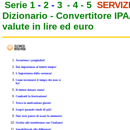
Serie 1
-
2
-
3
-
4
-
5
SERVIZ
Dizionario -
Convertitore IP
valute in lire ed euro
Accantona i pregiudizi!
Dai importanza al fattore tempo!
L'importanza della costanza!
Come inventarsi il tempo che non si
ha!
Il fattore denaro conta!
Combatti la frustrazione!
Trova la motivazione giusta!
Scopri quando rendi di più!
Non aver paura di usare la memoria!
Occhio alle interferenze con l'italiano!
Sensibilizzati alle differenze!