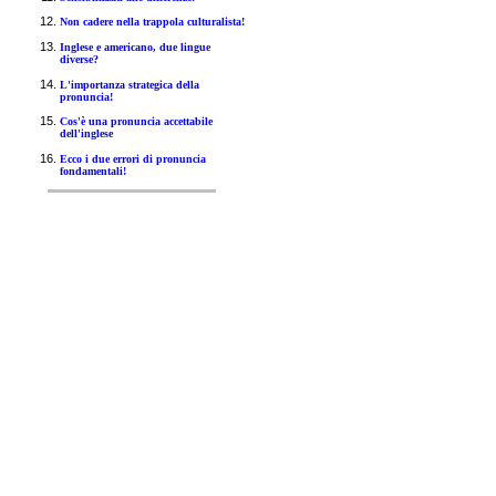
Non cadere nella trappola culturalista!
Inglese e americano, due lingue
diverse?
L'importanza strategica della
pronuncia!
Cos'è una pronuncia accettabile
dell'inglese
Ecco i due errori di pronuncia
fondamentali!