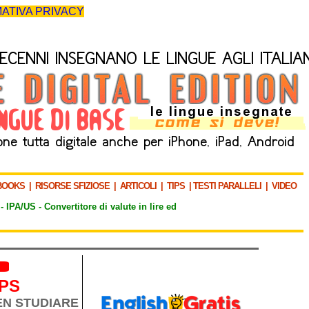
ATIVA PRIVACY
BOOKS
|
RISORSE SFIZIOSE
|
ARTICOLI
|
TIPS
|
TESTI PARALLELI
|
VIDEO
-
IPA/US
-
Convertitore di valute in lire ed
IPS
BEN STUDIARE