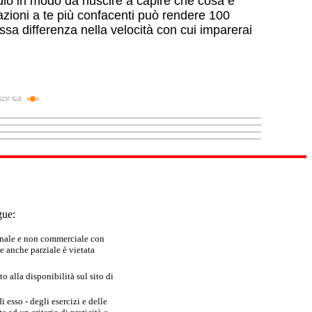
udio in modo da riuscire a capire che cosa è
ituazioni a te più confacenti può rendere 100
a differenza nella velocità con cui imparerai
gue:
sonale e non commerciale con
e anche parziale è vietata
 alla disponibilità sul sito di
 esso - degli esercizi e delle