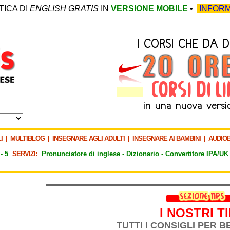
TICA DI
ENGLISH GRATIS
IN
VERSIONE MOBILE
•
INFORM
I
|
MULTIBLOG
|
INSEGNARE AGLI ADULTI
|
INSEGNARE AI BAMBINI
|
AUDIO
-
5
SERVIZI:
Pronunciatore di inglese -
Dizionario -
Convertitore IPA/UK
I NOSTRI T
TUTTI I CONSIGLI PER 