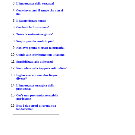
L'importanza della costanza!
Come inventarsi il tempo che non si
ha!
Il fattore denaro conta!
Combatti la frustrazione!
Trova la motivazione giusta!
Scopri quando rendi di più!
Non aver paura di usare la memoria!
Occhio alle interferenze con l'italiano!
Sensibilizzati alle differenze!
Non cadere nella trappola culturalista!
Inglese e americano, due lingue
diverse?
L'importanza strategica della
pronuncia!
Cos'è una pronuncia accettabile
dell'inglese
Ecco i due errori di pronuncia
fondamentali!