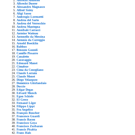
Albrecht Altdorfer
Albrecht Duerer
Alessandro Magnasco
Alfred Sisley
Aligi Sassu
Ambrogio Lorenzetti
Andrea del Sarto
Andrea del Verrocchio
Andrea Mantegna
Annibale Carracci
Antoine Watteau
Antonello da Messina
Antonio da Correggio
Arnold Boecklin
Balthus
Benozzo Gozzoli
Camille Pissarro
Canaletto
Caravaggio
Edouard Manet
Cimabue
Cima da Conegliano
Claude Lorrain
Claude Monet
Diego Velazquez
Domenico Ghirlandaio
Duccio
Edgar Degas
Edvard Munch
Egon Schiele
El Greco
Fernand Léger
Filippo Lippi
Fra Angelico
François Boucher
Francesco Guardi
Francis Bacon
Francisco Goya
Francisco Zurbaran
Francis Picabia
Frans Hals