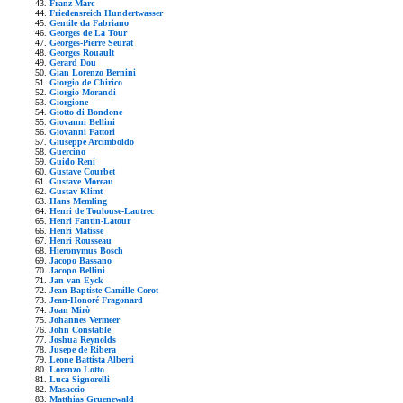
Franz Marc
Friedensreich Hundertwasser
Gentile da Fabriano
Georges de La Tour
Georges-Pierre Seurat
Georges Rouault
Gerard Dou
Gian Lorenzo Bernini
Giorgio de Chirico
Giorgio Morandi
Giorgione
Giotto di Bondone
Giovanni Bellini
Giovanni Fattori
Giuseppe Arcimboldo
Guercino
Guido Reni
Gustave Courbet
Gustave Moreau
Gustav Klimt
Hans Memling
Henri de Toulouse-Lautrec
Henri Fantin-Latour
Henri Matisse
Henri Rousseau
Hieronymus Bosch
Jacopo Bassano
Jacopo Bellini
Jan van Eyck
Jean-Baptiste-Camille Corot
Jean-Honoré Fragonard
Joan Mirò
Johannes Vermeer
John Constable
Joshua Reynolds
Jusepe de Ribera
Leone Battista Alberti
Lorenzo Lotto
Luca Signorelli
Masaccio
Matthias Gruenewald