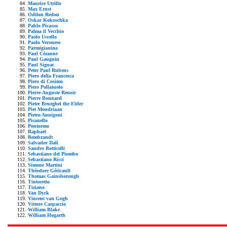
Maurice Utrillo
Max Ernst
Odilon Redon
Oskar Kokoschka
Pablo Picasso
Palma il Vecchio
Paolo Uccello
Paolo Veronese
Parmigianino
Paul Cézanne
Paul Gauguin
Paul Signac
Peter Paul Rubens
Piero della Francesca
Piero di Cosimo
Piero Pollaiuolo
Pierre-Auguste Renoir
Pierre Bonnard
Pieter Brueghel the Elder
Piet Mondriaan
Pietro Annigoni
Pisanello
Pontormo
Raphael
Rembrandt
Salvador Dalì
Sandro Botticelli
Sebastiano del Piombo
Sebastiano Ricci
Simone Martini
Théodore Géricault
Thomas Gainsborough
Tintoretto
Tiziano
Van Dyck
Vincent van Gogh
Vittore Carpaccio
William Blake
William Hogarth