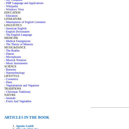
- PHP Language and Applications
- Wikipedia
- Windows Vista
EDUCATION
- Education
LITERATURE
- Masterpieces of English Literature
LINGUISTICS
- American English
- English Dictionaries
- The English Language
MEDICINE
- Medical Emergencies
- The Theory of Memory
MUSIC&DANCE
- The Beatles
- Dances
- Microphones
- Musical Notation
- Music Instruments
SCIENCE
- Batteries
- Nanotechnology
LIFESTYLE
- Cosmetics
- Diets
- Vegetarianism and Veganism
TRADITIONS
- Christmas Traditions
NATURE
- Animals
- Fruits And Vegetables
ARTICLES IN THE BOOK
Agnolo Gaddi