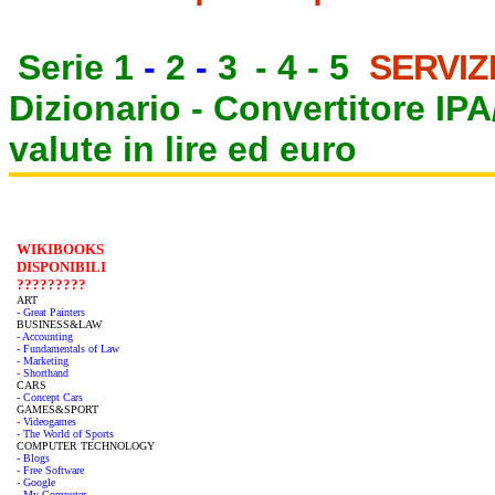
Serie 1
-
2
-
3
-
4
-
5
SERVIZ
Dizionario -
Convertitore IP
valute in lire ed euro
WIKIBOOKS
DISPONIBILI
?????????
ART
- Great Painters
BUSINESS&LAW
- Accounting
- Fundamentals of Law
- Marketing
- Shorthand
CARS
- Concept Cars
GAMES&SPORT
- Videogames
- The World of Sports
COMPUTER TECHNOLOGY
- Blogs
- Free Software
- Google
- My Computer