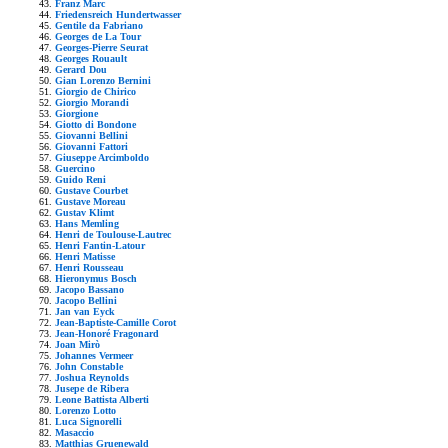
Franz Marc
Friedensreich Hundertwasser
Gentile da Fabriano
Georges de La Tour
Georges-Pierre Seurat
Georges Rouault
Gerard Dou
Gian Lorenzo Bernini
Giorgio de Chirico
Giorgio Morandi
Giorgione
Giotto di Bondone
Giovanni Bellini
Giovanni Fattori
Giuseppe Arcimboldo
Guercino
Guido Reni
Gustave Courbet
Gustave Moreau
Gustav Klimt
Hans Memling
Henri de Toulouse-Lautrec
Henri Fantin-Latour
Henri Matisse
Henri Rousseau
Hieronymus Bosch
Jacopo Bassano
Jacopo Bellini
Jan van Eyck
Jean-Baptiste-Camille Corot
Jean-Honoré Fragonard
Joan Mirò
Johannes Vermeer
John Constable
Joshua Reynolds
Jusepe de Ribera
Leone Battista Alberti
Lorenzo Lotto
Luca Signorelli
Masaccio
Matthias Gruenewald