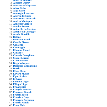
Albrecht Altdorfer
Albrecht Duerer
Alessandro Magnasco
Alfred Sisley
Aligi Sassu
Ambrogio Lorenzetti
Andrea del Sarto
Andrea del Verrocchio
Andrea Mantegna
Annibale Carracci
Antoine Watteau
Antonello da Messina
Antonio da Correggio
Arnold Boecklin
Balthus
Benozzo Gozzoli
Camille Pissarro
Canaletto
Caravaggio
Edouard Manet
Cimabue
Cima da Conegliano
Claude Lorrain
Claude Monet
Diego Velazquez
Domenico Ghirlandaio
Duccio
Edgar Degas
Edvard Munch
Egon Schiele
El Greco
Fernand Léger
Filippo Lippi
Fra Angelico
François Boucher
Francesco Guardi
Francis Bacon
Francisco Goya
Francisco Zurbaran
Francis Picabia
Frans Hals