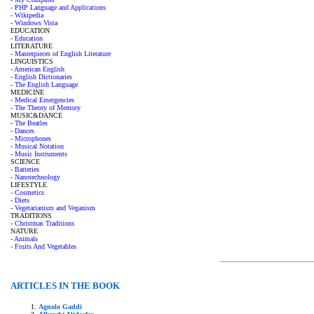
- PHP Language and Applications
- Wikipedia
- Windows Vista
EDUCATION
- Education
LITERATURE
- Masterpieces of English Literature
LINGUISTICS
- American English
- English Dictionaries
- The English Language
MEDICINE
- Medical Emergencies
- The Theory of Memory
MUSIC&DANCE
- The Beatles
- Dances
- Microphones
- Musical Notation
- Music Instruments
SCIENCE
- Batteries
- Nanotechnology
LIFESTYLE
- Cosmetics
- Diets
- Vegetarianism and Veganism
TRADITIONS
- Christmas Traditions
NATURE
- Animals
- Fruits And Vegetables
ARTICLES IN THE BOOK
Agnolo Gaddi