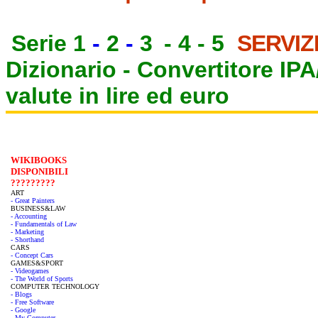
Serie 1
-
2
-
3
-
4
-
5
SERVIZ
Dizionario -
Convertitore IP
valute in lire ed euro
WIKIBOOKS
DISPONIBILI
?????????
ART
- Great Painters
BUSINESS&LAW
- Accounting
- Fundamentals of Law
- Marketing
- Shorthand
CARS
- Concept Cars
GAMES&SPORT
- Videogames
- The World of Sports
COMPUTER TECHNOLOGY
- Blogs
- Free Software
- Google
- My Computer