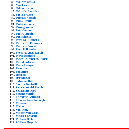
Maurice Utrillo
Max Ernst
Odilon Redon
Oskar Kokoschka
Pablo Picasso
Palma il Vecchio
Paolo Uccello
Paolo Veronese
Parmigianino
Paul Cézanne
Paul Gauguin
Paul Signac
Peter Paul Rubens
Piero della Francesca
Piero di Cosimo
Piero Pollaiuolo
Pierre-Auguste Renoir
Pierre Bonnard
Pieter Brueghel the Elder
Piet Mondriaan
Pietro Annigoni
Pisanello
Pontormo
Raphael
Rembrandt
Salvador Dalì
Sandro Botticelli
Sebastiano del Piombo
Sebastiano Ricci
Simone Martini
Théodore Géricault
Thomas Gainsborough
Tintoretto
Tiziano
Van Dyck
Vincent van Gogh
Vittore Carpaccio
William Blake
William Hogarth