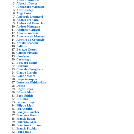
Albrecht Altdorfer
Albrecht Duerer
Alessandro Magnasco
Alfred Sisley
Aligi Sassu
Ambrogio Lorenzetti
Andrea del Sarto
Andrea del Verrocchio
Andrea Mantegna
Annibale Carracci
Antoine Watteau
Antonello da Messina
Antonio da Correggio
Arnold Boecklin
Balthus
Benozzo Gozzoli
Camille Pissarro
Canaletto
Caravaggio
Edouard Manet
Cimabue
Cima da Conegliano
Claude Lorrain
Claude Monet
Diego Velazquez
Domenico Ghirlandaio
Duccio
Edgar Degas
Edvard Munch
Egon Schiele
El Greco
Fernand Léger
Filippo Lippi
Fra Angelico
François Boucher
Francesco Guardi
Francis Bacon
Francisco Goya
Francisco Zurbaran
Francis Picabia
Frans Hals