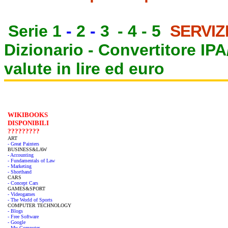
Serie 1
-
2
-
3
-
4
-
5
SERVIZ
Dizionario -
Convertitore IP
valute in lire ed euro
WIKIBOOKS
DISPONIBILI
?????????
ART
- Great Painters
BUSINESS&LAW
- Accounting
- Fundamentals of Law
- Marketing
- Shorthand
CARS
- Concept Cars
GAMES&SPORT
- Videogames
- The World of Sports
COMPUTER TECHNOLOGY
- Blogs
- Free Software
- Google
- My Computer