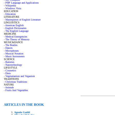
- PHP Language and Applications
- Wikipedia
- Windows Vista
EDUCATION
- Education
LITERATURE
- Masterpieces of English Literature
LINGUISTICS
- American English
- English Dictionaries
- The English Language
MEDICINE
- Medical Emergencies
- The Theory of Memory
MUSIC&DANCE
- The Beatles
- Dances
- Microphones
- Musical Notation
- Music Instruments
SCIENCE
- Batteries
- Nanotechnology
LIFESTYLE
- Cosmetics
- Diets
- Vegetarianism and Veganism
TRADITIONS
- Christmas Traditions
NATURE
- Animals
- Fruits And Vegetables
ARTICLES IN THE BOOK
Agnolo Gaddi