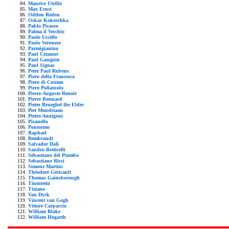
Maurice Utrillo
Max Ernst
Odilon Redon
Oskar Kokoschka
Pablo Picasso
Palma il Vecchio
Paolo Uccello
Paolo Veronese
Parmigianino
Paul Cézanne
Paul Gauguin
Paul Signac
Peter Paul Rubens
Piero della Francesca
Piero di Cosimo
Piero Pollaiuolo
Pierre-Auguste Renoir
Pierre Bonnard
Pieter Brueghel the Elder
Piet Mondriaan
Pietro Annigoni
Pisanello
Pontormo
Raphael
Rembrandt
Salvador Dalì
Sandro Botticelli
Sebastiano del Piombo
Sebastiano Ricci
Simone Martini
Théodore Géricault
Thomas Gainsborough
Tintoretto
Tiziano
Van Dyck
Vincent van Gogh
Vittore Carpaccio
William Blake
William Hogarth