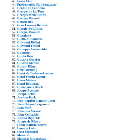
Franz Marc
Friedensreich Hundertwasser
Gentile da Fabriano
Georges de La Tour
Georges-Pierre Seurat
Georges Rouault
Gerard Dou
Gian Lorenzo Bernini
Giorgio de Chirico
Giorgio Morandi
Giorgione
Giotto di Bondone
Giovanni Bellini
Giovanni Fattori
Giuseppe Arcimboldo
Guercino
Guido Reni
Gustave Courbet
Gustave Moreau
Gustav Klimt
Hans Memling
Henri de Toulouse-Lautrec
Henri Fantin-Latour
Henri Matisse
Henri Rousseau
Hieronymus Bosch
Jacopo Bassano
Jacopo Bellini
Jan van Eyck
Jean-Baptiste-Camille Corot
Jean-Honoré Fragonard
Joan Mirò
Johannes Vermeer
John Constable
Joshua Reynolds
Jusepe de Ribera
Leone Battista Alberti
Lorenzo Lotto
Luca Signorelli
Masaccio
Matthias Gruenewald