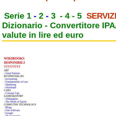
Serie 1
-
2
-
3
-
4
-
5
SERVIZ
Dizionario -
Convertitore IP
valute in lire ed euro
WIKIBOOKS
DISPONIBILI
?????????
ART
- Great Painters
BUSINESS&LAW
- Accounting
- Fundamentals of Law
- Marketing
- Shorthand
CARS
- Concept Cars
GAMES&SPORT
- Videogames
- The World of Sports
COMPUTER TECHNOLOGY
- Blogs
- Free Software
- Google
- My Computer