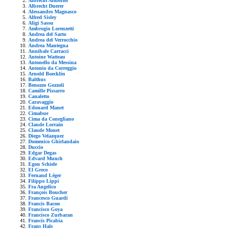
Albrecht Altdorfer
Albrecht Duerer
Alessandro Magnasco
Alfred Sisley
Aligi Sassu
Ambrogio Lorenzetti
Andrea del Sarto
Andrea del Verrocchio
Andrea Mantegna
Annibale Carracci
Antoine Watteau
Antonello da Messina
Antonio da Correggio
Arnold Boecklin
Balthus
Benozzo Gozzoli
Camille Pissarro
Canaletto
Caravaggio
Edouard Manet
Cimabue
Cima da Conegliano
Claude Lorrain
Claude Monet
Diego Velazquez
Domenico Ghirlandaio
Duccio
Edgar Degas
Edvard Munch
Egon Schiele
El Greco
Fernand Léger
Filippo Lippi
Fra Angelico
François Boucher
Francesco Guardi
Francis Bacon
Francisco Goya
Francisco Zurbaran
Francis Picabia
Frans Hals