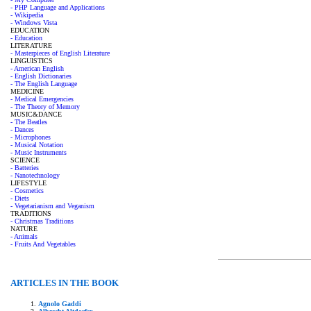
- PHP Language and Applications
- Wikipedia
- Windows Vista
EDUCATION
- Education
LITERATURE
- Masterpieces of English Literature
LINGUISTICS
- American English
- English Dictionaries
- The English Language
MEDICINE
- Medical Emergencies
- The Theory of Memory
MUSIC&DANCE
- The Beatles
- Dances
- Microphones
- Musical Notation
- Music Instruments
SCIENCE
- Batteries
- Nanotechnology
LIFESTYLE
- Cosmetics
- Diets
- Vegetarianism and Veganism
TRADITIONS
- Christmas Traditions
NATURE
- Animals
- Fruits And Vegetables
ARTICLES IN THE BOOK
Agnolo Gaddi