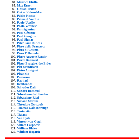
Maurice Utrillo
Max Ernst
Odilon Redon
Oskar Kokoschka
Pablo Picasso
Palma il Vecchio
Paolo Uccello
Paolo Veronese
Parmigianino
Paul Cézanne
Paul Gauguin
Paul Signac
Peter Paul Rubens
Piero della Francesca
Piero di Cosimo
Piero Pollaiuolo
Pierre-Auguste Renoir
Pierre Bonnard
Pieter Brueghel the Elder
Piet Mondriaan
Pietro Annigoni
Pisanello
Pontormo
Raphael
Rembrandt
Salvador Dalì
Sandro Botticelli
Sebastiano del Piombo
Sebastiano Ricci
Simone Martini
Théodore Géricault
Thomas Gainsborough
Tintoretto
Tiziano
Van Dyck
Vincent van Gogh
Vittore Carpaccio
William Blake
William Hogarth