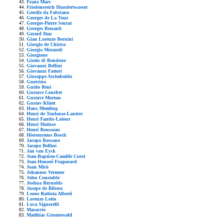
Franz Marc
Friedensreich Hundertwasser
Gentile da Fabriano
Georges de La Tour
Georges-Pierre Seurat
Georges Rouault
Gerard Dou
Gian Lorenzo Bernini
Giorgio de Chirico
Giorgio Morandi
Giorgione
Giotto di Bondone
Giovanni Bellini
Giovanni Fattori
Giuseppe Arcimboldo
Guercino
Guido Reni
Gustave Courbet
Gustave Moreau
Gustav Klimt
Hans Memling
Henri de Toulouse-Lautrec
Henri Fantin-Latour
Henri Matisse
Henri Rousseau
Hieronymus Bosch
Jacopo Bassano
Jacopo Bellini
Jan van Eyck
Jean-Baptiste-Camille Corot
Jean-Honoré Fragonard
Joan Mirò
Johannes Vermeer
John Constable
Joshua Reynolds
Jusepe de Ribera
Leone Battista Alberti
Lorenzo Lotto
Luca Signorelli
Masaccio
Matthias Gruenewald