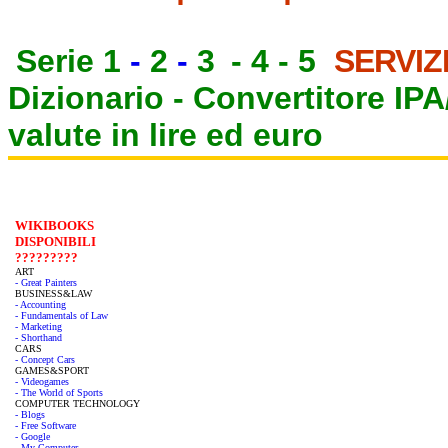
Serie 1
-
2
-
3
-
4
-
5
SERVIZ
Dizionario -
Convertitore IP
valute in lire ed euro
WIKIBOOKS
DISPONIBILI
?????????
ART
- Great Painters
BUSINESS&LAW
- Accounting
- Fundamentals of Law
- Marketing
- Shorthand
CARS
- Concept Cars
GAMES&SPORT
- Videogames
- The World of Sports
COMPUTER TECHNOLOGY
- Blogs
- Free Software
- Google
- My Computer