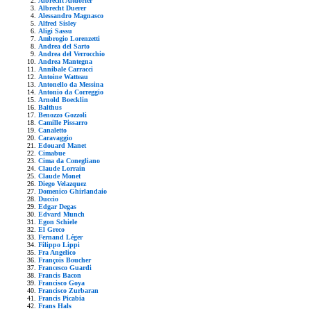
Albrecht Altdorfer
Albrecht Duerer
Alessandro Magnasco
Alfred Sisley
Aligi Sassu
Ambrogio Lorenzetti
Andrea del Sarto
Andrea del Verrocchio
Andrea Mantegna
Annibale Carracci
Antoine Watteau
Antonello da Messina
Antonio da Correggio
Arnold Boecklin
Balthus
Benozzo Gozzoli
Camille Pissarro
Canaletto
Caravaggio
Edouard Manet
Cimabue
Cima da Conegliano
Claude Lorrain
Claude Monet
Diego Velazquez
Domenico Ghirlandaio
Duccio
Edgar Degas
Edvard Munch
Egon Schiele
El Greco
Fernand Léger
Filippo Lippi
Fra Angelico
François Boucher
Francesco Guardi
Francis Bacon
Francisco Goya
Francisco Zurbaran
Francis Picabia
Frans Hals