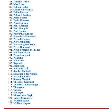
Maurice Utrillo
Max Ernst
Odilon Redon
Oskar Kokoschka
Pablo Picasso
Palma il Vecchio
Paolo Uccello
Paolo Veronese
Parmigianino
Paul Cézanne
Paul Gauguin
Paul Signac
Peter Paul Rubens
Piero della Francesca
Piero di Cosimo
Piero Pollaiuolo
Pierre-Auguste Renoir
Pierre Bonnard
Pieter Brueghel the Elder
Piet Mondriaan
Pietro Annigoni
Pisanello
Pontormo
Raphael
Rembrandt
Salvador Dalì
Sandro Botticelli
Sebastiano del Piombo
Sebastiano Ricci
Simone Martini
Théodore Géricault
Thomas Gainsborough
Tintoretto
Tiziano
Van Dyck
Vincent van Gogh
Vittore Carpaccio
William Blake
William Hogarth