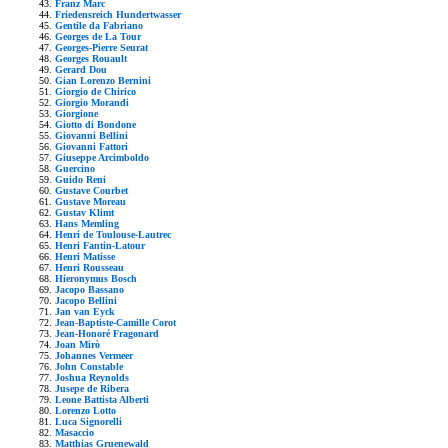
Franz Marc
Friedensreich Hundertwasser
Gentile da Fabriano
Georges de La Tour
Georges-Pierre Seurat
Georges Rouault
Gerard Dou
Gian Lorenzo Bernini
Giorgio de Chirico
Giorgio Morandi
Giorgione
Giotto di Bondone
Giovanni Bellini
Giovanni Fattori
Giuseppe Arcimboldo
Guercino
Guido Reni
Gustave Courbet
Gustave Moreau
Gustav Klimt
Hans Memling
Henri de Toulouse-Lautrec
Henri Fantin-Latour
Henri Matisse
Henri Rousseau
Hieronymus Bosch
Jacopo Bassano
Jacopo Bellini
Jan van Eyck
Jean-Baptiste-Camille Corot
Jean-Honoré Fragonard
Joan Mirò
Johannes Vermeer
John Constable
Joshua Reynolds
Jusepe de Ribera
Leone Battista Alberti
Lorenzo Lotto
Luca Signorelli
Masaccio
Matthias Gruenewald