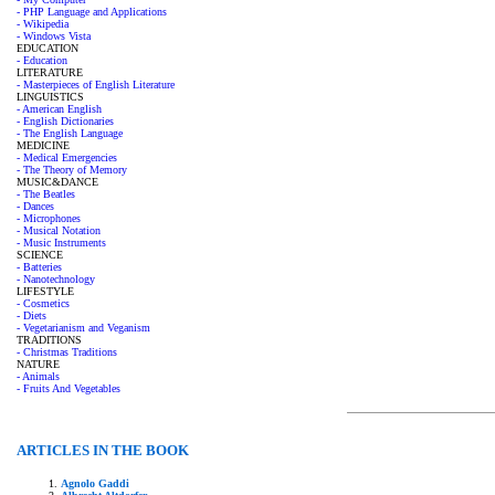
- PHP Language and Applications
- Wikipedia
- Windows Vista
EDUCATION
- Education
LITERATURE
- Masterpieces of English Literature
LINGUISTICS
- American English
- English Dictionaries
- The English Language
MEDICINE
- Medical Emergencies
- The Theory of Memory
MUSIC&DANCE
- The Beatles
- Dances
- Microphones
- Musical Notation
- Music Instruments
SCIENCE
- Batteries
- Nanotechnology
LIFESTYLE
- Cosmetics
- Diets
- Vegetarianism and Veganism
TRADITIONS
- Christmas Traditions
NATURE
- Animals
- Fruits And Vegetables
ARTICLES IN THE BOOK
Agnolo Gaddi