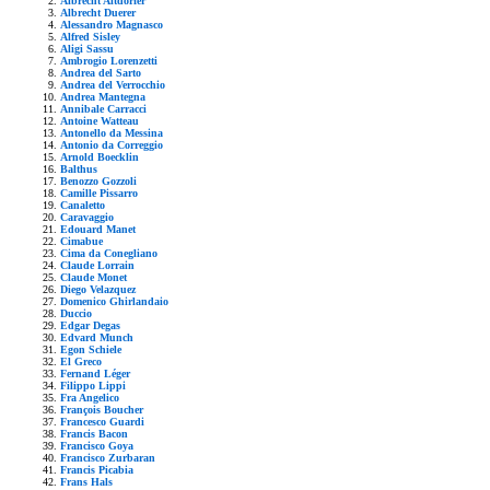
Albrecht Altdorfer
Albrecht Duerer
Alessandro Magnasco
Alfred Sisley
Aligi Sassu
Ambrogio Lorenzetti
Andrea del Sarto
Andrea del Verrocchio
Andrea Mantegna
Annibale Carracci
Antoine Watteau
Antonello da Messina
Antonio da Correggio
Arnold Boecklin
Balthus
Benozzo Gozzoli
Camille Pissarro
Canaletto
Caravaggio
Edouard Manet
Cimabue
Cima da Conegliano
Claude Lorrain
Claude Monet
Diego Velazquez
Domenico Ghirlandaio
Duccio
Edgar Degas
Edvard Munch
Egon Schiele
El Greco
Fernand Léger
Filippo Lippi
Fra Angelico
François Boucher
Francesco Guardi
Francis Bacon
Francisco Goya
Francisco Zurbaran
Francis Picabia
Frans Hals