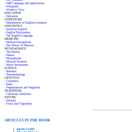
- PHP Language and Applications
- Wikipedia
- Windows Vista
EDUCATION
- Education
LITERATURE
- Masterpieces of English Literature
LINGUISTICS
- American English
- English Dictionaries
- The English Language
MEDICINE
- Medical Emergencies
- The Theory of Memory
MUSIC&DANCE
- The Beatles
- Dances
- Microphones
- Musical Notation
- Music Instruments
SCIENCE
- Batteries
- Nanotechnology
LIFESTYLE
- Cosmetics
- Diets
- Vegetarianism and Veganism
TRADITIONS
- Christmas Traditions
NATURE
- Animals
- Fruits And Vegetables
ARTICLES IN THE BOOK
Agnolo Gaddi