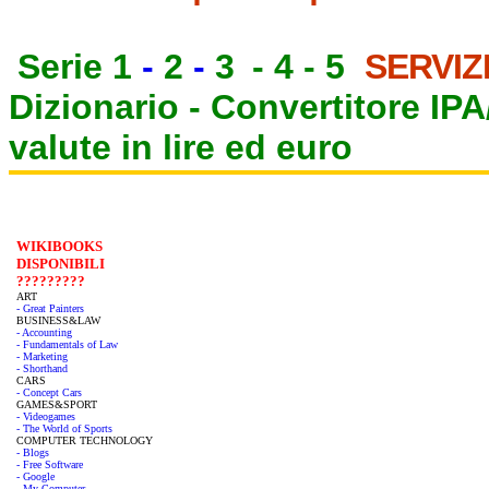
Serie 1
-
2
-
3
-
4
-
5
SERVIZ
Dizionario -
Convertitore IP
valute in lire ed euro
WIKIBOOKS
DISPONIBILI
?????????
ART
- Great Painters
BUSINESS&LAW
- Accounting
- Fundamentals of Law
- Marketing
- Shorthand
CARS
- Concept Cars
GAMES&SPORT
- Videogames
- The World of Sports
COMPUTER TECHNOLOGY
- Blogs
- Free Software
- Google
- My Computer