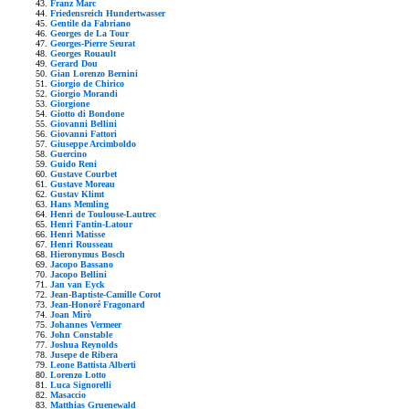
Franz Marc
Friedensreich Hundertwasser
Gentile da Fabriano
Georges de La Tour
Georges-Pierre Seurat
Georges Rouault
Gerard Dou
Gian Lorenzo Bernini
Giorgio de Chirico
Giorgio Morandi
Giorgione
Giotto di Bondone
Giovanni Bellini
Giovanni Fattori
Giuseppe Arcimboldo
Guercino
Guido Reni
Gustave Courbet
Gustave Moreau
Gustav Klimt
Hans Memling
Henri de Toulouse-Lautrec
Henri Fantin-Latour
Henri Matisse
Henri Rousseau
Hieronymus Bosch
Jacopo Bassano
Jacopo Bellini
Jan van Eyck
Jean-Baptiste-Camille Corot
Jean-Honoré Fragonard
Joan Mirò
Johannes Vermeer
John Constable
Joshua Reynolds
Jusepe de Ribera
Leone Battista Alberti
Lorenzo Lotto
Luca Signorelli
Masaccio
Matthias Gruenewald