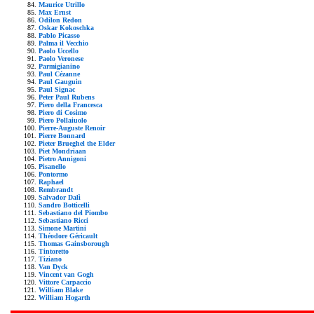
Maurice Utrillo
Max Ernst
Odilon Redon
Oskar Kokoschka
Pablo Picasso
Palma il Vecchio
Paolo Uccello
Paolo Veronese
Parmigianino
Paul Cézanne
Paul Gauguin
Paul Signac
Peter Paul Rubens
Piero della Francesca
Piero di Cosimo
Piero Pollaiuolo
Pierre-Auguste Renoir
Pierre Bonnard
Pieter Brueghel the Elder
Piet Mondriaan
Pietro Annigoni
Pisanello
Pontormo
Raphael
Rembrandt
Salvador Dalì
Sandro Botticelli
Sebastiano del Piombo
Sebastiano Ricci
Simone Martini
Théodore Géricault
Thomas Gainsborough
Tintoretto
Tiziano
Van Dyck
Vincent van Gogh
Vittore Carpaccio
William Blake
William Hogarth