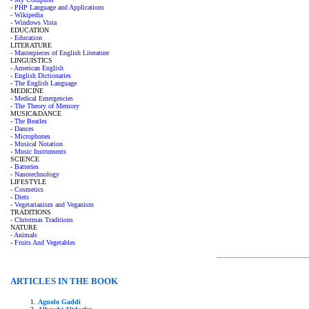
- PHP Language and Applications
- Wikipedia
- Windows Vista
EDUCATION
- Education
LITERATURE
- Masterpieces of English Literature
LINGUISTICS
- American English
- English Dictionaries
- The English Language
MEDICINE
- Medical Emergencies
- The Theory of Memory
MUSIC&DANCE
- The Beatles
- Dances
- Microphones
- Musical Notation
- Music Instruments
SCIENCE
- Batteries
- Nanotechnology
LIFESTYLE
- Cosmetics
- Diets
- Vegetarianism and Veganism
TRADITIONS
- Christmas Traditions
NATURE
- Animals
- Fruits And Vegetables
ARTICLES IN THE BOOK
Agnolo Gaddi