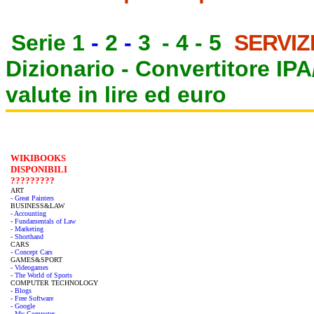
Serie 1
-
2
-
3
-
4
-
5
SERVIZ
Dizionario -
Convertitore IP
valute in lire ed euro
WIKIBOOKS
DISPONIBILI
?????????
ART
- Great Painters
BUSINESS&LAW
- Accounting
- Fundamentals of Law
- Marketing
- Shorthand
CARS
- Concept Cars
GAMES&SPORT
- Videogames
- The World of Sports
COMPUTER TECHNOLOGY
- Blogs
- Free Software
- Google
- My Computer