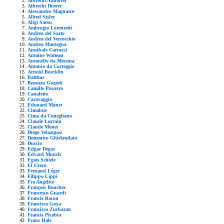
Albrecht Altdorfer
Albrecht Duerer
Alessandro Magnasco
Alfred Sisley
Aligi Sassu
Ambrogio Lorenzetti
Andrea del Sarto
Andrea del Verrocchio
Andrea Mantegna
Annibale Carracci
Antoine Watteau
Antonello da Messina
Antonio da Correggio
Arnold Boecklin
Balthus
Benozzo Gozzoli
Camille Pissarro
Canaletto
Caravaggio
Edouard Manet
Cimabue
Cima da Conegliano
Claude Lorrain
Claude Monet
Diego Velazquez
Domenico Ghirlandaio
Duccio
Edgar Degas
Edvard Munch
Egon Schiele
El Greco
Fernand Léger
Filippo Lippi
Fra Angelico
François Boucher
Francesco Guardi
Francis Bacon
Francisco Goya
Francisco Zurbaran
Francis Picabia
Frans Hals