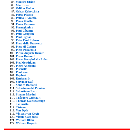
Maurice Utrillo
Max Ernst
Odilon Redon
Oskar Kokoschka
Pablo Picasso
Palma il Vecchio
Paolo Uccello
Paolo Veronese
Parmigianino
Paul Cézanne
Paul Gauguin
Paul Signac
Peter Paul Rubens
Piero della Francesca
Piero di Cosimo
Piero Pollaiuolo
Pierre-Auguste Renoir
Pierre Bonnard
Pieter Brueghel the Elder
Piet Mondriaan
Pietro Annigoni
Pisanello
Pontormo
Raphael
Rembrandt
Salvador Dalì
Sandro Botticelli
Sebastiano del Piombo
Sebastiano Ricci
Simone Martini
Théodore Géricault
Thomas Gainsborough
Tintoretto
Tiziano
Van Dyck
Vincent van Gogh
Vittore Carpaccio
William Blake
William Hogarth