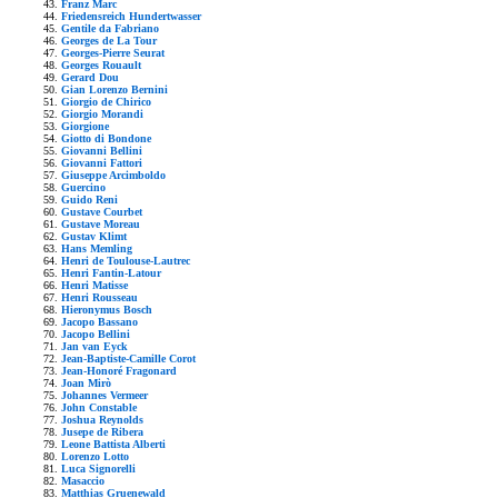
Franz Marc
Friedensreich Hundertwasser
Gentile da Fabriano
Georges de La Tour
Georges-Pierre Seurat
Georges Rouault
Gerard Dou
Gian Lorenzo Bernini
Giorgio de Chirico
Giorgio Morandi
Giorgione
Giotto di Bondone
Giovanni Bellini
Giovanni Fattori
Giuseppe Arcimboldo
Guercino
Guido Reni
Gustave Courbet
Gustave Moreau
Gustav Klimt
Hans Memling
Henri de Toulouse-Lautrec
Henri Fantin-Latour
Henri Matisse
Henri Rousseau
Hieronymus Bosch
Jacopo Bassano
Jacopo Bellini
Jan van Eyck
Jean-Baptiste-Camille Corot
Jean-Honoré Fragonard
Joan Mirò
Johannes Vermeer
John Constable
Joshua Reynolds
Jusepe de Ribera
Leone Battista Alberti
Lorenzo Lotto
Luca Signorelli
Masaccio
Matthias Gruenewald