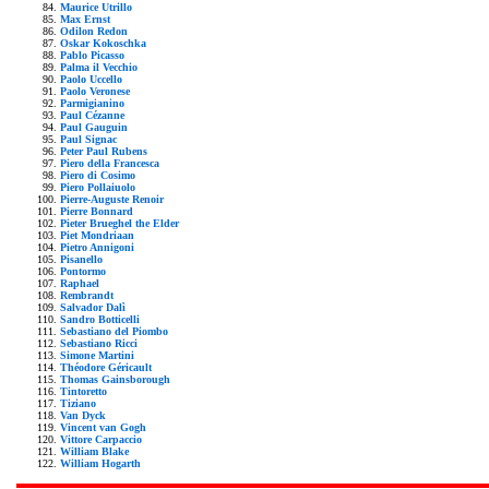
Maurice Utrillo
Max Ernst
Odilon Redon
Oskar Kokoschka
Pablo Picasso
Palma il Vecchio
Paolo Uccello
Paolo Veronese
Parmigianino
Paul Cézanne
Paul Gauguin
Paul Signac
Peter Paul Rubens
Piero della Francesca
Piero di Cosimo
Piero Pollaiuolo
Pierre-Auguste Renoir
Pierre Bonnard
Pieter Brueghel the Elder
Piet Mondriaan
Pietro Annigoni
Pisanello
Pontormo
Raphael
Rembrandt
Salvador Dalì
Sandro Botticelli
Sebastiano del Piombo
Sebastiano Ricci
Simone Martini
Théodore Géricault
Thomas Gainsborough
Tintoretto
Tiziano
Van Dyck
Vincent van Gogh
Vittore Carpaccio
William Blake
William Hogarth