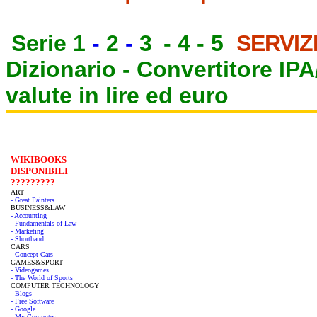
Serie 1
-
2
-
3
-
4
-
5
SERVIZ
Dizionario -
Convertitore IP
valute in lire ed euro
WIKIBOOKS
DISPONIBILI
?????????
ART
- Great Painters
BUSINESS&LAW
- Accounting
- Fundamentals of Law
- Marketing
- Shorthand
CARS
- Concept Cars
GAMES&SPORT
- Videogames
- The World of Sports
COMPUTER TECHNOLOGY
- Blogs
- Free Software
- Google
- My Computer