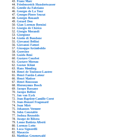
Franz Marc
Friedensreich Hundertwasser
Gentile da Fabriano
Georges de La Tour
Georges-Pierre Seurat
Georges Rouault
Gerard Dou
Gian Lorenzo Bernini
Giorgio de Chirico
Giorgio Morandi
Giorgione
Giotto di Bondone
Giovanni Bellini
Giovanni Fattori
Giuseppe Arcimboldo
Guercino
Guido Reni
Gustave Courbet
Gustave Moreau
Gustav Klimt
Hans Memling
Henri de Toulouse-Lautrec
Henri Fantin-Latour
Henri Matisse
Henri Rousseau
Hieronymus Bosch
Jacopo Bassano
Jacopo Bellini
Jan van Eyck
Jean-Baptiste-Camille Corot
Jean-Honoré Fragonard
Joan Mirò
Johannes Vermeer
John Constable
Joshua Reynolds
Jusepe de Ribera
Leone Battista Alberti
Lorenzo Lotto
Luca Signorelli
Masaccio
Matthias Gruenewald