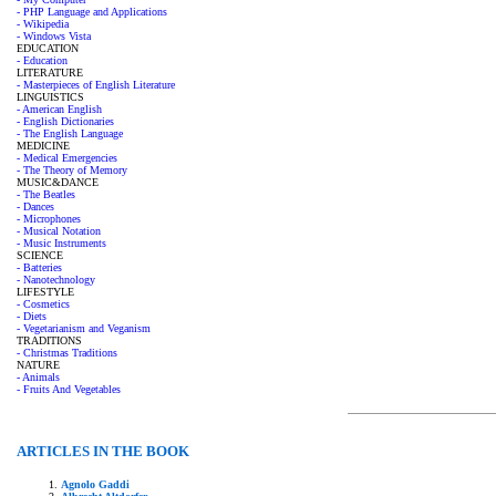
- PHP Language and Applications
- Wikipedia
- Windows Vista
EDUCATION
- Education
LITERATURE
- Masterpieces of English Literature
LINGUISTICS
- American English
- English Dictionaries
- The English Language
MEDICINE
- Medical Emergencies
- The Theory of Memory
MUSIC&DANCE
- The Beatles
- Dances
- Microphones
- Musical Notation
- Music Instruments
SCIENCE
- Batteries
- Nanotechnology
LIFESTYLE
- Cosmetics
- Diets
- Vegetarianism and Veganism
TRADITIONS
- Christmas Traditions
NATURE
- Animals
- Fruits And Vegetables
ARTICLES IN THE BOOK
Agnolo Gaddi