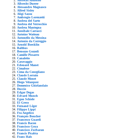
Albrecht Altdorfer
Albrecht Duerer
Alessandro Magnasco
Alfred Sisley
Aligi Sassu
Ambrogio Lorenzetti
Andrea del Sarto
Andrea del Verrocchio
Andrea Mantegna
Annibale Carracci
Antoine Watteau
Antonello da Messina
Antonio da Correggio
Arnold Boecklin
Balthus
Benozzo Gozzoli
Camille Pissarro
Canaletto
Caravaggio
Edouard Manet
Cimabue
Cima da Conegliano
Claude Lorrain
Claude Monet
Diego Velazquez
Domenico Ghirlandaio
Duccio
Edgar Degas
Edvard Munch
Egon Schiele
El Greco
Fernand Léger
Filippo Lippi
Fra Angelico
François Boucher
Francesco Guardi
Francis Bacon
Francisco Goya
Francisco Zurbaran
Francis Picabia
Frans Hals