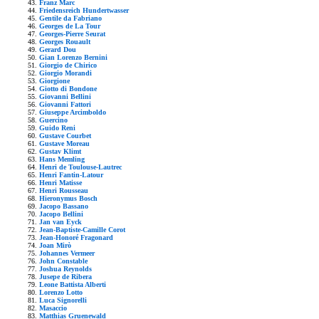
Franz Marc
Friedensreich Hundertwasser
Gentile da Fabriano
Georges de La Tour
Georges-Pierre Seurat
Georges Rouault
Gerard Dou
Gian Lorenzo Bernini
Giorgio de Chirico
Giorgio Morandi
Giorgione
Giotto di Bondone
Giovanni Bellini
Giovanni Fattori
Giuseppe Arcimboldo
Guercino
Guido Reni
Gustave Courbet
Gustave Moreau
Gustav Klimt
Hans Memling
Henri de Toulouse-Lautrec
Henri Fantin-Latour
Henri Matisse
Henri Rousseau
Hieronymus Bosch
Jacopo Bassano
Jacopo Bellini
Jan van Eyck
Jean-Baptiste-Camille Corot
Jean-Honoré Fragonard
Joan Mirò
Johannes Vermeer
John Constable
Joshua Reynolds
Jusepe de Ribera
Leone Battista Alberti
Lorenzo Lotto
Luca Signorelli
Masaccio
Matthias Gruenewald