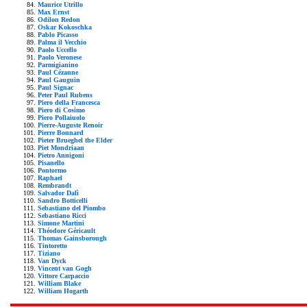
Maurice Utrillo
Max Ernst
Odilon Redon
Oskar Kokoschka
Pablo Picasso
Palma il Vecchio
Paolo Uccello
Paolo Veronese
Parmigianino
Paul Cézanne
Paul Gauguin
Paul Signac
Peter Paul Rubens
Piero della Francesca
Piero di Cosimo
Piero Pollaiuolo
Pierre-Auguste Renoir
Pierre Bonnard
Pieter Brueghel the Elder
Piet Mondriaan
Pietro Annigoni
Pisanello
Pontormo
Raphael
Rembrandt
Salvador Dalì
Sandro Botticelli
Sebastiano del Piombo
Sebastiano Ricci
Simone Martini
Théodore Géricault
Thomas Gainsborough
Tintoretto
Tiziano
Van Dyck
Vincent van Gogh
Vittore Carpaccio
William Blake
William Hogarth