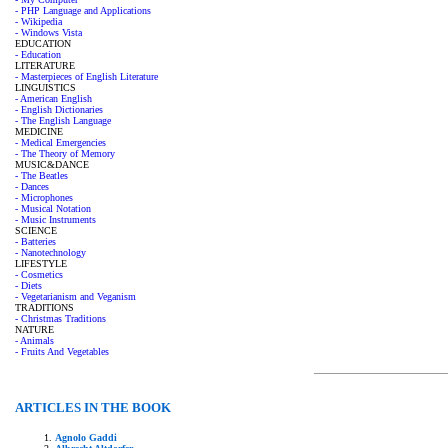
- PHP Language and Applications
- Wikipedia
- Windows Vista
EDUCATION
- Education
LITERATURE
- Masterpieces of English Literature
LINGUISTICS
- American English
- English Dictionaries
- The English Language
MEDICINE
- Medical Emergencies
- The Theory of Memory
MUSIC&DANCE
- The Beatles
- Dances
- Microphones
- Musical Notation
- Music Instruments
SCIENCE
- Batteries
- Nanotechnology
LIFESTYLE
- Cosmetics
- Diets
- Vegetarianism and Veganism
TRADITIONS
- Christmas Traditions
NATURE
- Animals
- Fruits And Vegetables
ARTICLES IN THE BOOK
Agnolo Gaddi