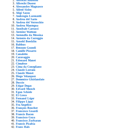
Albrecht Altdorfer
Albrecht Duerer
Alessandro Magnasco
Alfred Sisley
Aligi Sassu
Ambrogio Lorenzetti
Andrea del Sarto
Andrea del Verrocchio
Andrea Mantegna
Annibale Carracci
Antoine Watteau
Antonello da Messina
Antonio da Correggio
Arnold Boecklin
Balthus
Benozzo Gozzoli
Camille Pissarro
Canaletto
Caravaggio
Edouard Manet
Cimabue
Cima da Conegliano
Claude Lorrain
Claude Monet
Diego Velazquez
Domenico Ghirlandaio
Duccio
Edgar Degas
Edvard Munch
Egon Schiele
El Greco
Fernand Léger
Filippo Lippi
Fra Angelico
François Boucher
Francesco Guardi
Francis Bacon
Francisco Goya
Francisco Zurbaran
Francis Picabia
Frans Hals