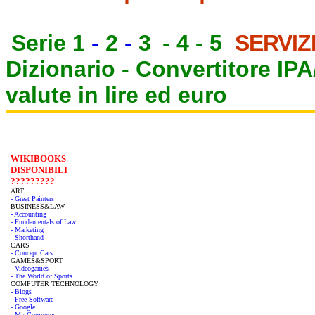
Serie 1
-
2
-
3
-
4
-
5
SERVIZ
Dizionario -
Convertitore IP
valute in lire ed euro
WIKIBOOKS
DISPONIBILI
?????????
ART
- Great Painters
BUSINESS&LAW
- Accounting
- Fundamentals of Law
- Marketing
- Shorthand
CARS
- Concept Cars
GAMES&SPORT
- Videogames
- The World of Sports
COMPUTER TECHNOLOGY
- Blogs
- Free Software
- Google
- My Computer