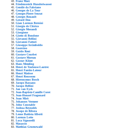
Franz Marc
Friedensreich Hundertwasser
Gentile da Fabriano
Georges de La Tour
Georges-Pierre Seurat
Georges Rouault
Gerard Dou
Gian Lorenzo Bernini
Giorgio de Chirico
Giorgio Morandi
Giorgione
Giotto di Bondone
Giovanni Bellini
Giovanni Fattori
Giuseppe Arcimboldo
Guercino
Guido Reni
Gustave Courbet
Gustave Moreau
Gustav Klimt
Hans Memling
Henri de Toulouse-Lautrec
Henri Fantin-Latour
Henri Matisse
Henri Rousseau
Hieronymus Bosch
Jacopo Bassano
Jacopo Bellini
Jan van Eyck
Jean-Baptiste-Camille Corot
Jean-Honoré Fragonard
Joan Mirò
Johannes Vermeer
John Constable
Joshua Reynolds
Jusepe de Ribera
Leone Battista Alberti
Lorenzo Lotto
Luca Signorelli
Masaccio
Matthias Gruenewald