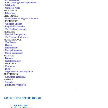
- PHP Language and Applications
- Wikipedia
- Windows Vista
EDUCATION
- Education
LITERATURE
- Masterpieces of English Literature
LINGUISTICS
- American English
- English Dictionaries
- The English Language
MEDICINE
- Medical Emergencies
- The Theory of Memory
MUSIC&DANCE
- The Beatles
- Dances
- Microphones
- Musical Notation
- Music Instruments
SCIENCE
- Batteries
- Nanotechnology
LIFESTYLE
- Cosmetics
- Diets
- Vegetarianism and Veganism
TRADITIONS
- Christmas Traditions
NATURE
- Animals
- Fruits And Vegetables
ARTICLES IN THE BOOK
Agnolo Gaddi