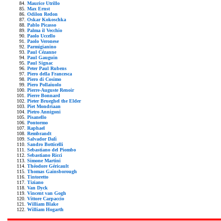
Maurice Utrillo
Max Ernst
Odilon Redon
Oskar Kokoschka
Pablo Picasso
Palma il Vecchio
Paolo Uccello
Paolo Veronese
Parmigianino
Paul Cézanne
Paul Gauguin
Paul Signac
Peter Paul Rubens
Piero della Francesca
Piero di Cosimo
Piero Pollaiuolo
Pierre-Auguste Renoir
Pierre Bonnard
Pieter Brueghel the Elder
Piet Mondriaan
Pietro Annigoni
Pisanello
Pontormo
Raphael
Rembrandt
Salvador Dalì
Sandro Botticelli
Sebastiano del Piombo
Sebastiano Ricci
Simone Martini
Théodore Géricault
Thomas Gainsborough
Tintoretto
Tiziano
Van Dyck
Vincent van Gogh
Vittore Carpaccio
William Blake
William Hogarth