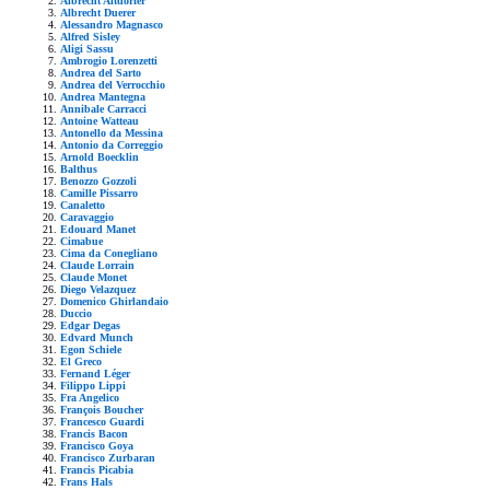
Albrecht Altdorfer
Albrecht Duerer
Alessandro Magnasco
Alfred Sisley
Aligi Sassu
Ambrogio Lorenzetti
Andrea del Sarto
Andrea del Verrocchio
Andrea Mantegna
Annibale Carracci
Antoine Watteau
Antonello da Messina
Antonio da Correggio
Arnold Boecklin
Balthus
Benozzo Gozzoli
Camille Pissarro
Canaletto
Caravaggio
Edouard Manet
Cimabue
Cima da Conegliano
Claude Lorrain
Claude Monet
Diego Velazquez
Domenico Ghirlandaio
Duccio
Edgar Degas
Edvard Munch
Egon Schiele
El Greco
Fernand Léger
Filippo Lippi
Fra Angelico
François Boucher
Francesco Guardi
Francis Bacon
Francisco Goya
Francisco Zurbaran
Francis Picabia
Frans Hals