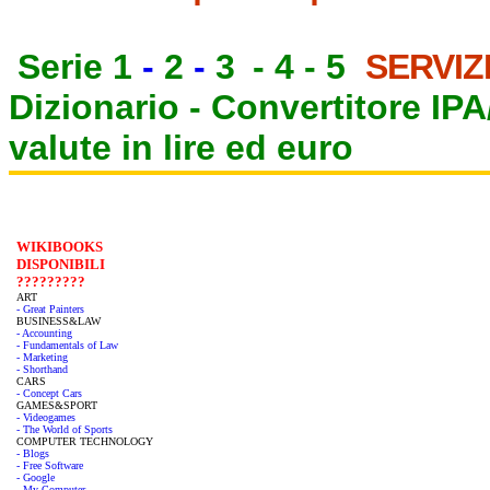
Serie 1
-
2
-
3
-
4
-
5
SERVIZ
Dizionario -
Convertitore IP
valute in lire ed euro
WIKIBOOKS
DISPONIBILI
?????????
ART
- Great Painters
BUSINESS&LAW
- Accounting
- Fundamentals of Law
- Marketing
- Shorthand
CARS
- Concept Cars
GAMES&SPORT
- Videogames
- The World of Sports
COMPUTER TECHNOLOGY
- Blogs
- Free Software
- Google
- My Computer