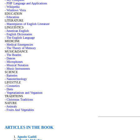
- PHP Language and Applications
- Wikipedia
- Windows Vista
EDUCATION
- Education
LITERATURE
- Masterpieces of English Literature
LINGUISTICS
- American English
- English Dictionaries
- The English Language
MEDICINE
- Medical Emergencies
- The Theory of Memory
MUSIC&DANCE
- The Beatles
- Dances
- Microphones
- Musical Notation
- Music Instruments
SCIENCE
- Batteries
- Nanotechnology
LIFESTYLE
- Cosmetics
- Diets
- Vegetarianism and Veganism
TRADITIONS
- Christmas Traditions
NATURE
- Animals
- Fruits And Vegetables
ARTICLES IN THE BOOK
Agnolo Gaddi