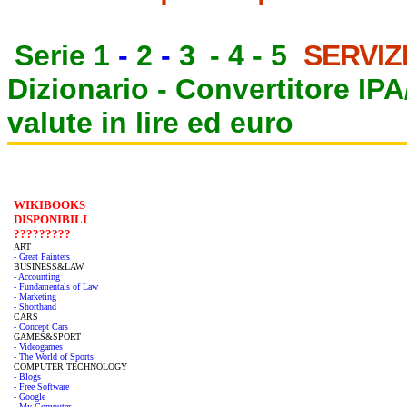
Serie 1
-
2
-
3
-
4
-
5
SERVIZ
Dizionario -
Convertitore IP
valute in lire ed euro
WIKIBOOKS
DISPONIBILI
?????????
ART
- Great Painters
BUSINESS&LAW
- Accounting
- Fundamentals of Law
- Marketing
- Shorthand
CARS
- Concept Cars
GAMES&SPORT
- Videogames
- The World of Sports
COMPUTER TECHNOLOGY
- Blogs
- Free Software
- Google
- My Computer