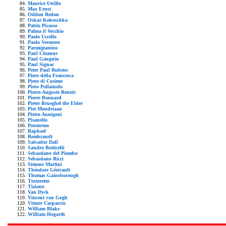
Maurice Utrillo
Max Ernst
Odilon Redon
Oskar Kokoschka
Pablo Picasso
Palma il Vecchio
Paolo Uccello
Paolo Veronese
Parmigianino
Paul Cézanne
Paul Gauguin
Paul Signac
Peter Paul Rubens
Piero della Francesca
Piero di Cosimo
Piero Pollaiuolo
Pierre-Auguste Renoir
Pierre Bonnard
Pieter Brueghel the Elder
Piet Mondriaan
Pietro Annigoni
Pisanello
Pontormo
Raphael
Rembrandt
Salvador Dalì
Sandro Botticelli
Sebastiano del Piombo
Sebastiano Ricci
Simone Martini
Théodore Géricault
Thomas Gainsborough
Tintoretto
Tiziano
Van Dyck
Vincent van Gogh
Vittore Carpaccio
William Blake
William Hogarth