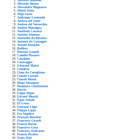
Albrecht Altdorfer
Albrecht Duerer
Alessandro Magnasco
Alfred Sisley
Aligi Sassu
Ambrogio Lorenzetti
Andrea del Sarto
Andrea del Verrocchio
Andrea Mantegna
Annibale Carracci
Antoine Watteau
Antonello da Messina
Antonio da Correggio
Arnold Boecklin
Balthus
Benozzo Gozzoli
Camille Pissarro
Canaletto
Caravaggio
Edouard Manet
Cimabue
Cima da Conegliano
Claude Lorrain
Claude Monet
Diego Velazquez
Domenico Ghirlandaio
Duccio
Edgar Degas
Edvard Munch
Egon Schiele
El Greco
Fernand Léger
Filippo Lippi
Fra Angelico
François Boucher
Francesco Guardi
Francis Bacon
Francisco Goya
Francisco Zurbaran
Francis Picabia
Frans Hals