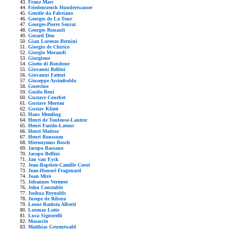
Franz Marc
Friedensreich Hundertwasser
Gentile da Fabriano
Georges de La Tour
Georges-Pierre Seurat
Georges Rouault
Gerard Dou
Gian Lorenzo Bernini
Giorgio de Chirico
Giorgio Morandi
Giorgione
Giotto di Bondone
Giovanni Bellini
Giovanni Fattori
Giuseppe Arcimboldo
Guercino
Guido Reni
Gustave Courbet
Gustave Moreau
Gustav Klimt
Hans Memling
Henri de Toulouse-Lautrec
Henri Fantin-Latour
Henri Matisse
Henri Rousseau
Hieronymus Bosch
Jacopo Bassano
Jacopo Bellini
Jan van Eyck
Jean-Baptiste-Camille Corot
Jean-Honoré Fragonard
Joan Mirò
Johannes Vermeer
John Constable
Joshua Reynolds
Jusepe de Ribera
Leone Battista Alberti
Lorenzo Lotto
Luca Signorelli
Masaccio
Matthias Gruenewald