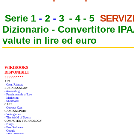
Serie 1
-
2
-
3
-
4
-
5
SERVIZ
Dizionario -
Convertitore IP
valute in lire ed euro
WIKIBOOKS
DISPONIBILI
?????????
ART
- Great Painters
BUSINESS&LAW
- Accounting
- Fundamentals of Law
- Marketing
- Shorthand
CARS
- Concept Cars
GAMES&SPORT
- Videogames
- The World of Sports
COMPUTER TECHNOLOGY
- Blogs
- Free Software
- Google
- My Computer