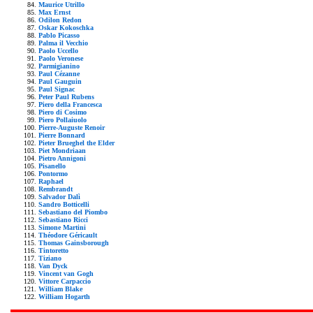
Maurice Utrillo
Max Ernst
Odilon Redon
Oskar Kokoschka
Pablo Picasso
Palma il Vecchio
Paolo Uccello
Paolo Veronese
Parmigianino
Paul Cézanne
Paul Gauguin
Paul Signac
Peter Paul Rubens
Piero della Francesca
Piero di Cosimo
Piero Pollaiuolo
Pierre-Auguste Renoir
Pierre Bonnard
Pieter Brueghel the Elder
Piet Mondriaan
Pietro Annigoni
Pisanello
Pontormo
Raphael
Rembrandt
Salvador Dalì
Sandro Botticelli
Sebastiano del Piombo
Sebastiano Ricci
Simone Martini
Théodore Géricault
Thomas Gainsborough
Tintoretto
Tiziano
Van Dyck
Vincent van Gogh
Vittore Carpaccio
William Blake
William Hogarth