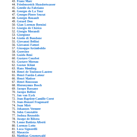
Franz Marc
Friedensreich Hundertwasser
Gentile da Fabriano
Georges de La Tour
Georges-Pierre Seurat
Georges Rouault
Gerard Dou
Gian Lorenzo Bernini
Giorgio de Chirico
Giorgio Morandi
Giorgione
Giotto di Bondone
Giovanni Bellini
Giovanni Fattori
Giuseppe Arcimboldo
Guercino
Guido Reni
Gustave Courbet
Gustave Moreau
Gustav Klimt
Hans Memling
Henri de Toulouse-Lautrec
Henri Fantin-Latour
Henri Matisse
Henri Rousseau
Hieronymus Bosch
Jacopo Bassano
Jacopo Bellini
Jan van Eyck
Jean-Baptiste-Camille Corot
Jean-Honoré Fragonard
Joan Mirò
Johannes Vermeer
John Constable
Joshua Reynolds
Jusepe de Ribera
Leone Battista Alberti
Lorenzo Lotto
Luca Signorelli
Masaccio
Matthias Gruenewald