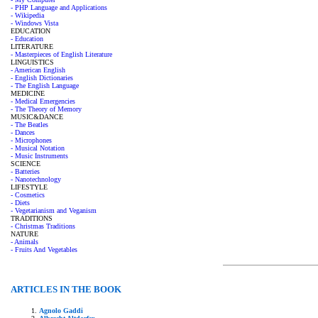
- PHP Language and Applications
- Wikipedia
- Windows Vista
EDUCATION
- Education
LITERATURE
- Masterpieces of English Literature
LINGUISTICS
- American English
- English Dictionaries
- The English Language
MEDICINE
- Medical Emergencies
- The Theory of Memory
MUSIC&DANCE
- The Beatles
- Dances
- Microphones
- Musical Notation
- Music Instruments
SCIENCE
- Batteries
- Nanotechnology
LIFESTYLE
- Cosmetics
- Diets
- Vegetarianism and Veganism
TRADITIONS
- Christmas Traditions
NATURE
- Animals
- Fruits And Vegetables
ARTICLES IN THE BOOK
Agnolo Gaddi