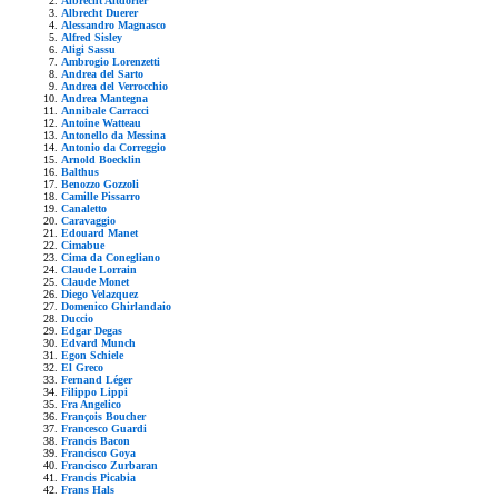
Albrecht Altdorfer
Albrecht Duerer
Alessandro Magnasco
Alfred Sisley
Aligi Sassu
Ambrogio Lorenzetti
Andrea del Sarto
Andrea del Verrocchio
Andrea Mantegna
Annibale Carracci
Antoine Watteau
Antonello da Messina
Antonio da Correggio
Arnold Boecklin
Balthus
Benozzo Gozzoli
Camille Pissarro
Canaletto
Caravaggio
Edouard Manet
Cimabue
Cima da Conegliano
Claude Lorrain
Claude Monet
Diego Velazquez
Domenico Ghirlandaio
Duccio
Edgar Degas
Edvard Munch
Egon Schiele
El Greco
Fernand Léger
Filippo Lippi
Fra Angelico
François Boucher
Francesco Guardi
Francis Bacon
Francisco Goya
Francisco Zurbaran
Francis Picabia
Frans Hals