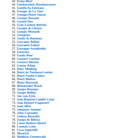
Franz Marc
Friedensreich Hundertwasser
Gentile da Fabriano
Georges de La Tour
Georges-Pierre Seurat
Georges Rouault
Gerard Dou
Gian Lorenzo Bernini
Giorgio de Chirico
Giorgio Morandi
Giorgione
Giotto di Bondone
Giovanni Bellini
Giovanni Fattori
Giuseppe Arcimboldo
Guercino
Guido Reni
Gustave Courbet
Gustave Moreau
Gustav Klimt
Hans Memling
Henri de Toulouse-Lautrec
Henri Fantin-Latour
Henri Matisse
Henri Rousseau
Hieronymus Bosch
Jacopo Bassano
Jacopo Bellini
Jan van Eyck
Jean-Baptiste-Camille Corot
Jean-Honoré Fragonard
Joan Mirò
Johannes Vermeer
John Constable
Joshua Reynolds
Jusepe de Ribera
Leone Battista Alberti
Lorenzo Lotto
Luca Signorelli
Masaccio
Matthias Gruenewald