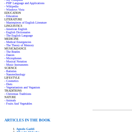
- PHP Language and Applications
- Wikipedia
- Windows Vista
EDUCATION
- Education
LITERATURE
- Masterpieces of English Literature
LINGUISTICS
- American English
- English Dictionaries
- The English Language
MEDICINE
- Medical Emergencies
- The Theory of Memory
MUSIC&DANCE
- The Beatles
- Dances
- Microphones
- Musical Notation
- Music Instruments
SCIENCE
- Batteries
- Nanotechnology
LIFESTYLE
- Cosmetics
- Diets
- Vegetarianism and Veganism
TRADITIONS
- Christmas Traditions
NATURE
- Animals
- Fruits And Vegetables
ARTICLES IN THE BOOK
Agnolo Gaddi