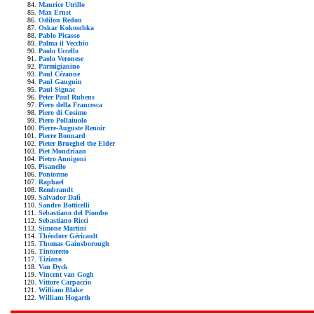
Maurice Utrillo
Max Ernst
Odilon Redon
Oskar Kokoschka
Pablo Picasso
Palma il Vecchio
Paolo Uccello
Paolo Veronese
Parmigianino
Paul Cézanne
Paul Gauguin
Paul Signac
Peter Paul Rubens
Piero della Francesca
Piero di Cosimo
Piero Pollaiuolo
Pierre-Auguste Renoir
Pierre Bonnard
Pieter Brueghel the Elder
Piet Mondriaan
Pietro Annigoni
Pisanello
Pontormo
Raphael
Rembrandt
Salvador Dalì
Sandro Botticelli
Sebastiano del Piombo
Sebastiano Ricci
Simone Martini
Théodore Géricault
Thomas Gainsborough
Tintoretto
Tiziano
Van Dyck
Vincent van Gogh
Vittore Carpaccio
William Blake
William Hogarth