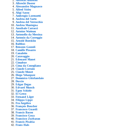
Albrecht Altdorfer
Albrecht Duerer
Alessandro Magnasco
Alfred Sisley
Aligi Sassu
Ambrogio Lorenzetti
Andrea del Sarto
Andrea del Verrocchio
Andrea Mantegna
Annibale Carracci
Antoine Watteau
Antonello da Messina
Antonio da Correggio
Arnold Boecklin
Balthus
Benozzo Gozzoli
Camille Pissarro
Canaletto
Caravaggio
Edouard Manet
Cimabue
Cima da Conegliano
Claude Lorrain
Claude Monet
Diego Velazquez
Domenico Ghirlandaio
Duccio
Edgar Degas
Edvard Munch
Egon Schiele
El Greco
Fernand Léger
Filippo Lippi
Fra Angelico
François Boucher
Francesco Guardi
Francis Bacon
Francisco Goya
Francisco Zurbaran
Francis Picabia
Frans Hals