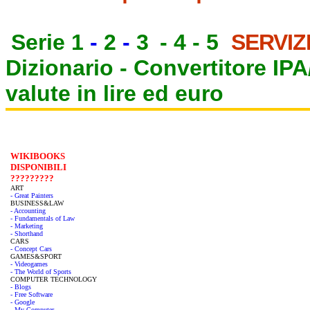
Serie 1
-
2
-
3
-
4
-
5
SERVIZ
Dizionario -
Convertitore IP
valute in lire ed euro
WIKIBOOKS
DISPONIBILI
?????????
ART
- Great Painters
BUSINESS&LAW
- Accounting
- Fundamentals of Law
- Marketing
- Shorthand
CARS
- Concept Cars
GAMES&SPORT
- Videogames
- The World of Sports
COMPUTER TECHNOLOGY
- Blogs
- Free Software
- Google
- My Computer