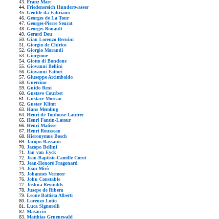
Franz Marc
Friedensreich Hundertwasser
Gentile da Fabriano
Georges de La Tour
Georges-Pierre Seurat
Georges Rouault
Gerard Dou
Gian Lorenzo Bernini
Giorgio de Chirico
Giorgio Morandi
Giorgione
Giotto di Bondone
Giovanni Bellini
Giovanni Fattori
Giuseppe Arcimboldo
Guercino
Guido Reni
Gustave Courbet
Gustave Moreau
Gustav Klimt
Hans Memling
Henri de Toulouse-Lautrec
Henri Fantin-Latour
Henri Matisse
Henri Rousseau
Hieronymus Bosch
Jacopo Bassano
Jacopo Bellini
Jan van Eyck
Jean-Baptiste-Camille Corot
Jean-Honoré Fragonard
Joan Mirò
Johannes Vermeer
John Constable
Joshua Reynolds
Jusepe de Ribera
Leone Battista Alberti
Lorenzo Lotto
Luca Signorelli
Masaccio
Matthias Gruenewald