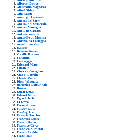
Albrecht Altdorfer
Albrecht Duerer
Alessandro Magnasco
Alfred Sisley
Aligi Sassu
Ambrogio Lorenzetti
Andrea del Sarto
Andrea del Verrocchio
Andrea Mantegna
Annibale Carracci
Antoine Watteau
Antonello da Messina
Antonio da Correggio
Arnold Boecklin
Balthus
Benozzo Gozzoli
Camille Pissarro
Canaletto
Caravaggio
Edouard Manet
Cimabue
Cima da Conegliano
Claude Lorrain
Claude Monet
Diego Velazquez
Domenico Ghirlandaio
Duccio
Edgar Degas
Edvard Munch
Egon Schiele
El Greco
Fernand Léger
Filippo Lippi
Fra Angelico
François Boucher
Francesco Guardi
Francis Bacon
Francisco Goya
Francisco Zurbaran
Francis Picabia
Frans Hals