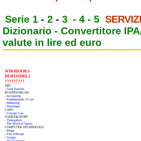
Serie 1
-
2
-
3
-
4
-
5
SERVIZ
Dizionario -
Convertitore IP
valute in lire ed euro
WIKIBOOKS
DISPONIBILI
?????????
ART
- Great Painters
BUSINESS&LAW
- Accounting
- Fundamentals of Law
- Marketing
- Shorthand
CARS
- Concept Cars
GAMES&SPORT
- Videogames
- The World of Sports
COMPUTER TECHNOLOGY
- Blogs
- Free Software
- Google
- My Computer