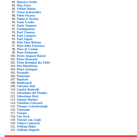
Maurice Utrillo
Max Ernst
Odilon Redon
Oskar Kokoschka
Pablo Picasso
Palma il Vecchio
Paolo Uccello
Paolo Veronese
Parmigianino
Paul Cézanne
Paul Gauguin
Paul Signac
Peter Paul Rubens
Piero della Francesca
Piero di Cosimo
Piero Pollaiuolo
Pierre-Auguste Renoir
Pierre Bonnard
Pieter Brueghel the Elder
Piet Mondriaan
Pietro Annigoni
Pisanello
Pontormo
Raphael
Rembrandt
Salvador Dalì
Sandro Botticelli
Sebastiano del Piombo
Sebastiano Ricci
Simone Martini
Théodore Géricault
Thomas Gainsborough
Tintoretto
Tiziano
Van Dyck
Vincent van Gogh
Vittore Carpaccio
William Blake
William Hogarth