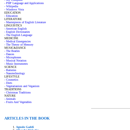
- PHP Language and Applications
- Wikipedia
- Windows Vista
EDUCATION
- Education
LITERATURE
- Masterpieces of English Literature
LINGUISTICS
- American English
- English Dictionaries
- The English Language
MEDICINE
- Medical Emergencies
- The Theory of Memory
MUSIC&DANCE
- The Beatles
- Dances
- Microphones
- Musical Notation
- Music Instruments
SCIENCE
- Batteries
- Nanotechnology
LIFESTYLE
- Cosmetics
- Diets
- Vegetarianism and Veganism
TRADITIONS
- Christmas Traditions
NATURE
- Animals
- Fruits And Vegetables
ARTICLES IN THE BOOK
Agnolo Gaddi