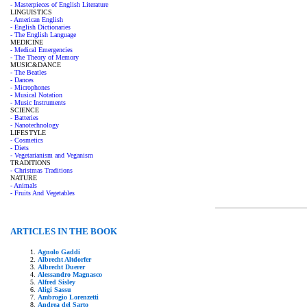
- Masterpieces of English Literature
LINGUISTICS
- American English
- English Dictionaries
- The English Language
MEDICINE
- Medical Emergencies
- The Theory of Memory
MUSIC&DANCE
- The Beatles
- Dances
- Microphones
- Musical Notation
- Music Instruments
SCIENCE
- Batteries
- Nanotechnology
LIFESTYLE
- Cosmetics
- Diets
- Vegetarianism and Veganism
TRADITIONS
- Christmas Traditions
NATURE
- Animals
- Fruits And Vegetables
ARTICLES IN THE BOOK
Agnolo Gaddi
Albrecht Altdorfer
Albrecht Duerer
Alessandro Magnasco
Alfred Sisley
Aligi Sassu
Ambrogio Lorenzetti
Andrea del Sarto