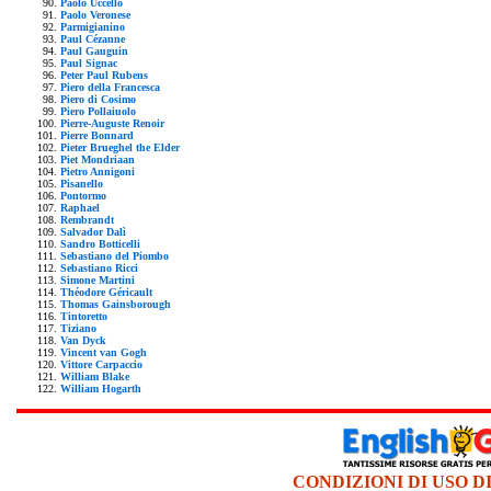
Paolo Uccello
Paolo Veronese
Parmigianino
Paul Cézanne
Paul Gauguin
Paul Signac
Peter Paul Rubens
Piero della Francesca
Piero di Cosimo
Piero Pollaiuolo
Pierre-Auguste Renoir
Pierre Bonnard
Pieter Brueghel the Elder
Piet Mondriaan
Pietro Annigoni
Pisanello
Pontormo
Raphael
Rembrandt
Salvador Dalì
Sandro Botticelli
Sebastiano del Piombo
Sebastiano Ricci
Simone Martini
Théodore Géricault
Thomas Gainsborough
Tintoretto
Tiziano
Van Dyck
Vincent van Gogh
Vittore Carpaccio
William Blake
William Hogarth
CONDIZIONI DI USO D