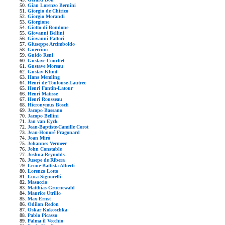
Gian Lorenzo Bernini
Giorgio de Chirico
Giorgio Morandi
Giorgione
Giotto di Bondone
Giovanni Bellini
Giovanni Fattori
Giuseppe Arcimboldo
Guercino
Guido Reni
Gustave Courbet
Gustave Moreau
Gustav Klimt
Hans Memling
Henri de Toulouse-Lautrec
Henri Fantin-Latour
Henri Matisse
Henri Rousseau
Hieronymus Bosch
Jacopo Bassano
Jacopo Bellini
Jan van Eyck
Jean-Baptiste-Camille Corot
Jean-Honoré Fragonard
Joan Mirò
Johannes Vermeer
John Constable
Joshua Reynolds
Jusepe de Ribera
Leone Battista Alberti
Lorenzo Lotto
Luca Signorelli
Masaccio
Matthias Gruenewald
Maurice Utrillo
Max Ernst
Odilon Redon
Oskar Kokoschka
Pablo Picasso
Palma il Vecchio