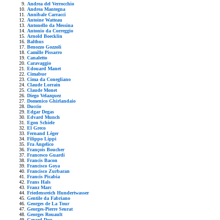
Andrea del Verrocchio
Andrea Mantegna
Annibale Carracci
Antoine Watteau
Antonello da Messina
Antonio da Correggio
Arnold Boecklin
Balthus
Benozzo Gozzoli
Camille Pissarro
Canaletto
Caravaggio
Edouard Manet
Cimabue
Cima da Conegliano
Claude Lorrain
Claude Monet
Diego Velazquez
Domenico Ghirlandaio
Duccio
Edgar Degas
Edvard Munch
Egon Schiele
El Greco
Fernand Léger
Filippo Lippi
Fra Angelico
François Boucher
Francesco Guardi
Francis Bacon
Francisco Goya
Francisco Zurbaran
Francis Picabia
Frans Hals
Franz Marc
Friedensreich Hundertwasser
Gentile da Fabriano
Georges de La Tour
Georges-Pierre Seurat
Georges Rouault
Gerard Dou