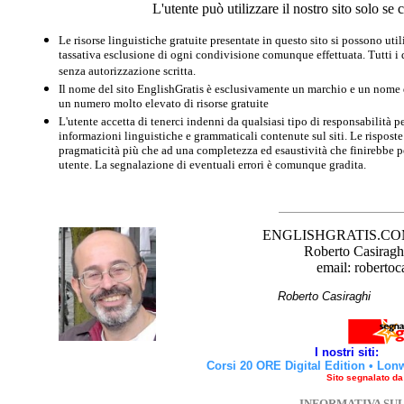
L'utente può utilizzare il nostro sito solo s
Le risorse linguistiche gratuite presentate in questo sito si possono u
tassativa esclusione di ogni condivisione comunque effettuata. Tutti i d
senza autorizzazione scritta.
Il nome del sito EnglishGratis è esclusivamente un marchio e un nome di
un numero molto elevato di risorse gratuite
L'utente accetta di tenerci indenni da qualsiasi tipo di responsabilità pe
informazioni linguistiche e grammaticali contenute sul siti. Le risposte 
pragmaticità più che ad una completezza ed esaustività che finirebbe per
utente. La segnalazione di eventuali errori è comunque gradita.
ENGLISHGRATIS.COM è 
Roberto Casiraghi
email: robertoc
Roberto Casirag
I nostri siti:
Corsi 20 ORE Digital Edition
•
Lon
Sito segnalato d
INFORMATIVA SU