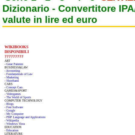
Dizionario -
Convertitore IP
valute in lire ed euro
WIKIBOOKS
DISPONIBILI
?????????
ART
- Great Painters
BUSINESS&LAW
- Accounting
- Fundamentals of Law
- Marketing
- Shorthand
CARS
- Concept Cars
GAMES&SPORT
- Videogames
- The World of Sports
COMPUTER TECHNOLOGY
- Blogs
- Free Software
- Google
- My Computer
- PHP Language and Applications
- Wikipedia
- Windows Vista
EDUCATION
- Education
LITERATURE