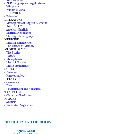
- PHP Language and Applications
- Wikipedia
- Windows Vista
EDUCATION
- Education
LITERATURE
- Masterpieces of English Literature
LINGUISTICS
- American English
- English Dictionaries
- The English Language
MEDICINE
- Medical Emergencies
- The Theory of Memory
MUSIC&DANCE
- The Beatles
- Dances
- Microphones
- Musical Notation
- Music Instruments
SCIENCE
- Batteries
- Nanotechnology
LIFESTYLE
- Cosmetics
- Diets
- Vegetarianism and Veganism
TRADITIONS
- Christmas Traditions
NATURE
- Animals
- Fruits And Vegetables
ARTICLES IN THE BOOK
Agnolo Gaddi