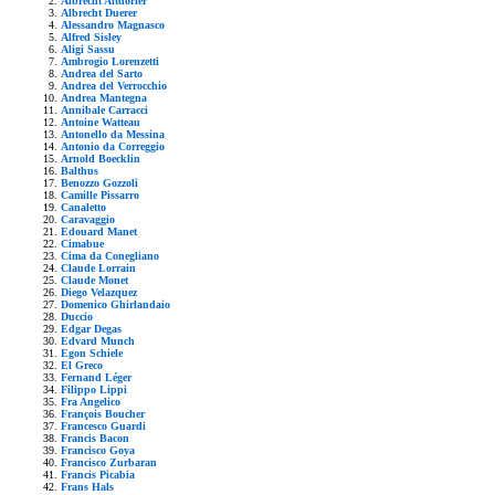
Albrecht Altdorfer
Albrecht Duerer
Alessandro Magnasco
Alfred Sisley
Aligi Sassu
Ambrogio Lorenzetti
Andrea del Sarto
Andrea del Verrocchio
Andrea Mantegna
Annibale Carracci
Antoine Watteau
Antonello da Messina
Antonio da Correggio
Arnold Boecklin
Balthus
Benozzo Gozzoli
Camille Pissarro
Canaletto
Caravaggio
Edouard Manet
Cimabue
Cima da Conegliano
Claude Lorrain
Claude Monet
Diego Velazquez
Domenico Ghirlandaio
Duccio
Edgar Degas
Edvard Munch
Egon Schiele
El Greco
Fernand Léger
Filippo Lippi
Fra Angelico
François Boucher
Francesco Guardi
Francis Bacon
Francisco Goya
Francisco Zurbaran
Francis Picabia
Frans Hals