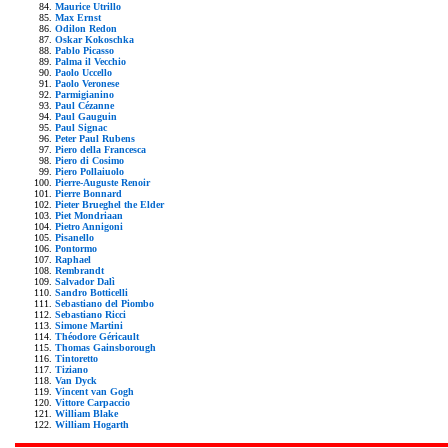
Maurice Utrillo
Max Ernst
Odilon Redon
Oskar Kokoschka
Pablo Picasso
Palma il Vecchio
Paolo Uccello
Paolo Veronese
Parmigianino
Paul Cézanne
Paul Gauguin
Paul Signac
Peter Paul Rubens
Piero della Francesca
Piero di Cosimo
Piero Pollaiuolo
Pierre-Auguste Renoir
Pierre Bonnard
Pieter Brueghel the Elder
Piet Mondriaan
Pietro Annigoni
Pisanello
Pontormo
Raphael
Rembrandt
Salvador Dalì
Sandro Botticelli
Sebastiano del Piombo
Sebastiano Ricci
Simone Martini
Théodore Géricault
Thomas Gainsborough
Tintoretto
Tiziano
Van Dyck
Vincent van Gogh
Vittore Carpaccio
William Blake
William Hogarth