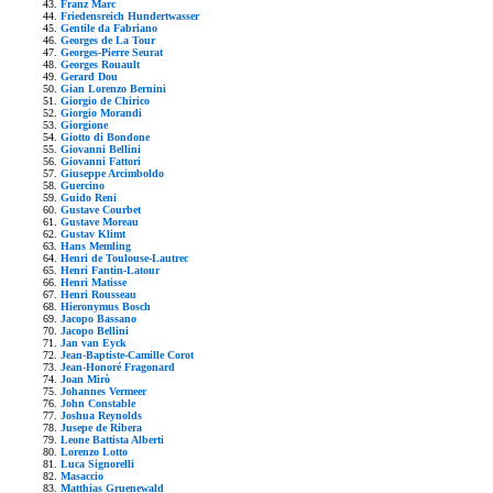
Franz Marc
Friedensreich Hundertwasser
Gentile da Fabriano
Georges de La Tour
Georges-Pierre Seurat
Georges Rouault
Gerard Dou
Gian Lorenzo Bernini
Giorgio de Chirico
Giorgio Morandi
Giorgione
Giotto di Bondone
Giovanni Bellini
Giovanni Fattori
Giuseppe Arcimboldo
Guercino
Guido Reni
Gustave Courbet
Gustave Moreau
Gustav Klimt
Hans Memling
Henri de Toulouse-Lautrec
Henri Fantin-Latour
Henri Matisse
Henri Rousseau
Hieronymus Bosch
Jacopo Bassano
Jacopo Bellini
Jan van Eyck
Jean-Baptiste-Camille Corot
Jean-Honoré Fragonard
Joan Mirò
Johannes Vermeer
John Constable
Joshua Reynolds
Jusepe de Ribera
Leone Battista Alberti
Lorenzo Lotto
Luca Signorelli
Masaccio
Matthias Gruenewald