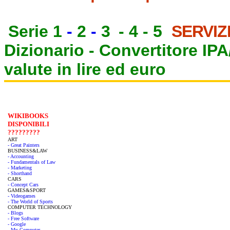
Serie 1
-
2
-
3
-
4
-
5
SERVIZ
Dizionario -
Convertitore IP
valute in lire ed euro
WIKIBOOKS
DISPONIBILI
?????????
ART
- Great Painters
BUSINESS&LAW
- Accounting
- Fundamentals of Law
- Marketing
- Shorthand
CARS
- Concept Cars
GAMES&SPORT
- Videogames
- The World of Sports
COMPUTER TECHNOLOGY
- Blogs
- Free Software
- Google
- My Computer