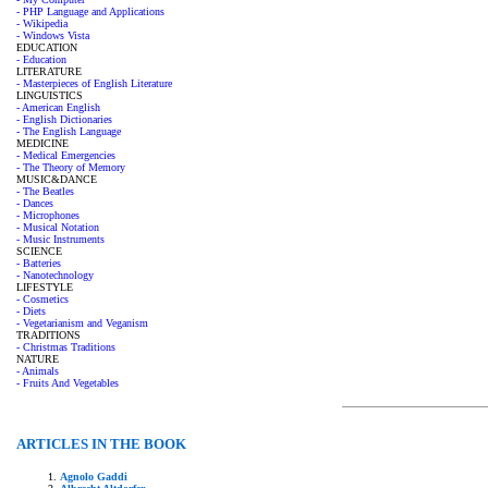
- PHP Language and Applications
- Wikipedia
- Windows Vista
EDUCATION
- Education
LITERATURE
- Masterpieces of English Literature
LINGUISTICS
- American English
- English Dictionaries
- The English Language
MEDICINE
- Medical Emergencies
- The Theory of Memory
MUSIC&DANCE
- The Beatles
- Dances
- Microphones
- Musical Notation
- Music Instruments
SCIENCE
- Batteries
- Nanotechnology
LIFESTYLE
- Cosmetics
- Diets
- Vegetarianism and Veganism
TRADITIONS
- Christmas Traditions
NATURE
- Animals
- Fruits And Vegetables
ARTICLES IN THE BOOK
Agnolo Gaddi