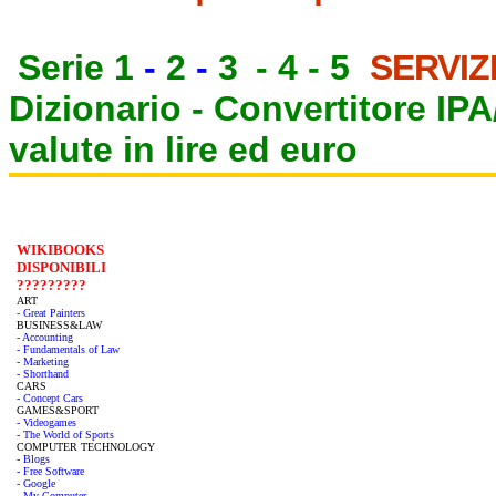
Serie 1
-
2
-
3
-
4
-
5
SERVIZ
Dizionario -
Convertitore IP
valute in lire ed euro
WIKIBOOKS
DISPONIBILI
?????????
ART
- Great Painters
BUSINESS&LAW
- Accounting
- Fundamentals of Law
- Marketing
- Shorthand
CARS
- Concept Cars
GAMES&SPORT
- Videogames
- The World of Sports
COMPUTER TECHNOLOGY
- Blogs
- Free Software
- Google
- My Computer