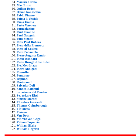
Maurice Utrillo
Max Ernst
Odilon Redon
Oskar Kokoschka
Pablo Picasso
Palma il Vecchio
Paolo Uccello
Paolo Veronese
Parmigianino
Paul Cézanne
Paul Gauguin
Paul Signac
Peter Paul Rubens
Piero della Francesca
Piero di Cosimo
Piero Pollaiuolo
Pierre-Auguste Renoir
Pierre Bonnard
Pieter Brueghel the Elder
Piet Mondriaan
Pietro Annigoni
Pisanello
Pontormo
Raphael
Rembrandt
Salvador Dalì
Sandro Botticelli
Sebastiano del Piombo
Sebastiano Ricci
Simone Martini
Théodore Géricault
Thomas Gainsborough
Tintoretto
Tiziano
Van Dyck
Vincent van Gogh
Vittore Carpaccio
William Blake
William Hogarth