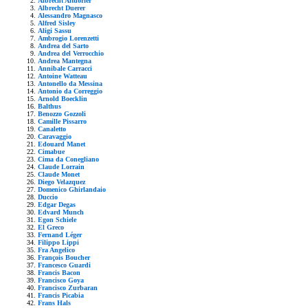
Albrecht Altdorfer
Albrecht Duerer
Alessandro Magnasco
Alfred Sisley
Aligi Sassu
Ambrogio Lorenzetti
Andrea del Sarto
Andrea del Verrocchio
Andrea Mantegna
Annibale Carracci
Antoine Watteau
Antonello da Messina
Antonio da Correggio
Arnold Boecklin
Balthus
Benozzo Gozzoli
Camille Pissarro
Canaletto
Caravaggio
Edouard Manet
Cimabue
Cima da Conegliano
Claude Lorrain
Claude Monet
Diego Velazquez
Domenico Ghirlandaio
Duccio
Edgar Degas
Edvard Munch
Egon Schiele
El Greco
Fernand Léger
Filippo Lippi
Fra Angelico
François Boucher
Francesco Guardi
Francis Bacon
Francisco Goya
Francisco Zurbaran
Francis Picabia
Frans Hals