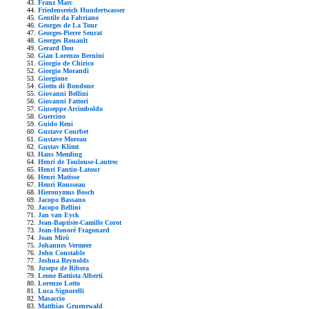
Franz Marc
Friedensreich Hundertwasser
Gentile da Fabriano
Georges de La Tour
Georges-Pierre Seurat
Georges Rouault
Gerard Dou
Gian Lorenzo Bernini
Giorgio de Chirico
Giorgio Morandi
Giorgione
Giotto di Bondone
Giovanni Bellini
Giovanni Fattori
Giuseppe Arcimboldo
Guercino
Guido Reni
Gustave Courbet
Gustave Moreau
Gustav Klimt
Hans Memling
Henri de Toulouse-Lautrec
Henri Fantin-Latour
Henri Matisse
Henri Rousseau
Hieronymus Bosch
Jacopo Bassano
Jacopo Bellini
Jan van Eyck
Jean-Baptiste-Camille Corot
Jean-Honoré Fragonard
Joan Mirò
Johannes Vermeer
John Constable
Joshua Reynolds
Jusepe de Ribera
Leone Battista Alberti
Lorenzo Lotto
Luca Signorelli
Masaccio
Matthias Gruenewald