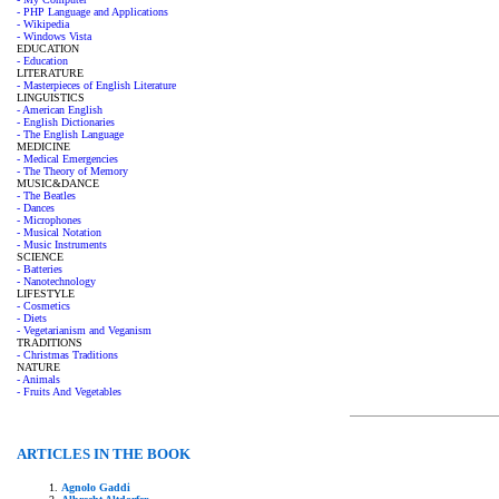
- PHP Language and Applications
- Wikipedia
- Windows Vista
EDUCATION
- Education
LITERATURE
- Masterpieces of English Literature
LINGUISTICS
- American English
- English Dictionaries
- The English Language
MEDICINE
- Medical Emergencies
- The Theory of Memory
MUSIC&DANCE
- The Beatles
- Dances
- Microphones
- Musical Notation
- Music Instruments
SCIENCE
- Batteries
- Nanotechnology
LIFESTYLE
- Cosmetics
- Diets
- Vegetarianism and Veganism
TRADITIONS
- Christmas Traditions
NATURE
- Animals
- Fruits And Vegetables
ARTICLES IN THE BOOK
Agnolo Gaddi