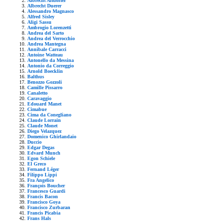
Albrecht Altdorfer
Albrecht Duerer
Alessandro Magnasco
Alfred Sisley
Aligi Sassu
Ambrogio Lorenzetti
Andrea del Sarto
Andrea del Verrocchio
Andrea Mantegna
Annibale Carracci
Antoine Watteau
Antonello da Messina
Antonio da Correggio
Arnold Boecklin
Balthus
Benozzo Gozzoli
Camille Pissarro
Canaletto
Caravaggio
Edouard Manet
Cimabue
Cima da Conegliano
Claude Lorrain
Claude Monet
Diego Velazquez
Domenico Ghirlandaio
Duccio
Edgar Degas
Edvard Munch
Egon Schiele
El Greco
Fernand Léger
Filippo Lippi
Fra Angelico
François Boucher
Francesco Guardi
Francis Bacon
Francisco Goya
Francisco Zurbaran
Francis Picabia
Frans Hals