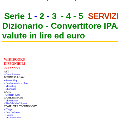
Serie 1
-
2
-
3
-
4
-
5
SERVIZ
Dizionario -
Convertitore IP
valute in lire ed euro
WIKIBOOKS
DISPONIBILI
?????????
ART
- Great Painters
BUSINESS&LAW
- Accounting
- Fundamentals of Law
- Marketing
- Shorthand
CARS
- Concept Cars
GAMES&SPORT
- Videogames
- The World of Sports
COMPUTER TECHNOLOGY
- Blogs
- Free Software
- Google
- My Computer