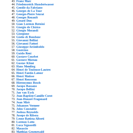
Franz Marc
Friedensreich Hundertwasser
Gentile da Fabriano
Georges de La Tour
Georges-Pierre Seurat
Georges Rouault
Gerard Dou
Gian Lorenzo Bernini
Giorgio de Chirico
Giorgio Morandi
Giorgione
Giotto di Bondone
Giovanni Bellini
Giovanni Fattori
Giuseppe Arcimboldo
Guercino
Guido Reni
Gustave Courbet
Gustave Moreau
Gustav Klimt
Hans Memling
Henri de Toulouse-Lautrec
Henri Fantin-Latour
Henri Matisse
Henri Rousseau
Hieronymus Bosch
Jacopo Bassano
Jacopo Bellini
Jan van Eyck
Jean-Baptiste-Camille Corot
Jean-Honoré Fragonard
Joan Mirò
Johannes Vermeer
John Constable
Joshua Reynolds
Jusepe de Ribera
Leone Battista Alberti
Lorenzo Lotto
Luca Signorelli
Masaccio
Matthias Gruenewald