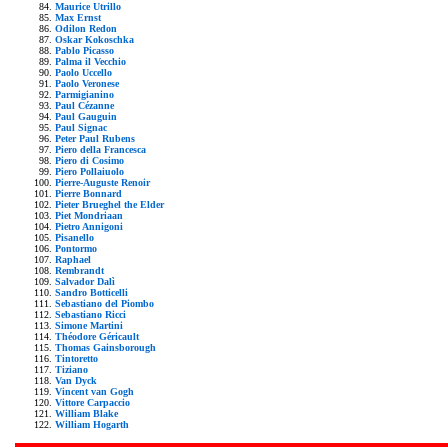
Maurice Utrillo
Max Ernst
Odilon Redon
Oskar Kokoschka
Pablo Picasso
Palma il Vecchio
Paolo Uccello
Paolo Veronese
Parmigianino
Paul Cézanne
Paul Gauguin
Paul Signac
Peter Paul Rubens
Piero della Francesca
Piero di Cosimo
Piero Pollaiuolo
Pierre-Auguste Renoir
Pierre Bonnard
Pieter Brueghel the Elder
Piet Mondriaan
Pietro Annigoni
Pisanello
Pontormo
Raphael
Rembrandt
Salvador Dalì
Sandro Botticelli
Sebastiano del Piombo
Sebastiano Ricci
Simone Martini
Théodore Géricault
Thomas Gainsborough
Tintoretto
Tiziano
Van Dyck
Vincent van Gogh
Vittore Carpaccio
William Blake
William Hogarth