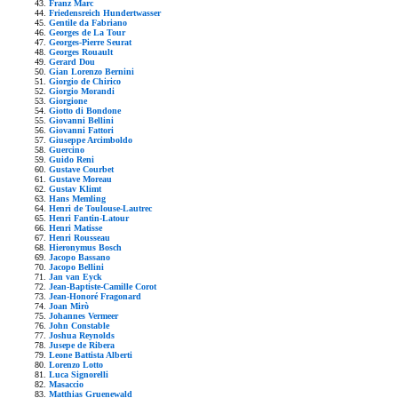
Franz Marc
Friedensreich Hundertwasser
Gentile da Fabriano
Georges de La Tour
Georges-Pierre Seurat
Georges Rouault
Gerard Dou
Gian Lorenzo Bernini
Giorgio de Chirico
Giorgio Morandi
Giorgione
Giotto di Bondone
Giovanni Bellini
Giovanni Fattori
Giuseppe Arcimboldo
Guercino
Guido Reni
Gustave Courbet
Gustave Moreau
Gustav Klimt
Hans Memling
Henri de Toulouse-Lautrec
Henri Fantin-Latour
Henri Matisse
Henri Rousseau
Hieronymus Bosch
Jacopo Bassano
Jacopo Bellini
Jan van Eyck
Jean-Baptiste-Camille Corot
Jean-Honoré Fragonard
Joan Mirò
Johannes Vermeer
John Constable
Joshua Reynolds
Jusepe de Ribera
Leone Battista Alberti
Lorenzo Lotto
Luca Signorelli
Masaccio
Matthias Gruenewald