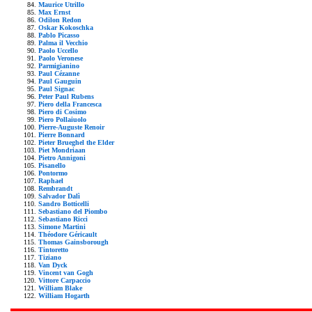
Maurice Utrillo
Max Ernst
Odilon Redon
Oskar Kokoschka
Pablo Picasso
Palma il Vecchio
Paolo Uccello
Paolo Veronese
Parmigianino
Paul Cézanne
Paul Gauguin
Paul Signac
Peter Paul Rubens
Piero della Francesca
Piero di Cosimo
Piero Pollaiuolo
Pierre-Auguste Renoir
Pierre Bonnard
Pieter Brueghel the Elder
Piet Mondriaan
Pietro Annigoni
Pisanello
Pontormo
Raphael
Rembrandt
Salvador Dalì
Sandro Botticelli
Sebastiano del Piombo
Sebastiano Ricci
Simone Martini
Théodore Géricault
Thomas Gainsborough
Tintoretto
Tiziano
Van Dyck
Vincent van Gogh
Vittore Carpaccio
William Blake
William Hogarth