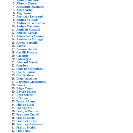
Albrecht Altdorfer
Albrecht Duerer
Alessandro Magnasco
Alfred Sisley
Aligi Sassu
Ambrogio Lorenzetti
Andrea del Sarto
Andrea del Verrocchio
Andrea Mantegna
Annibale Carracci
Antoine Watteau
Antonello da Messina
Antonio da Correggio
Arnold Boecklin
Balthus
Benozzo Gozzoli
Camille Pissarro
Canaletto
Caravaggio
Edouard Manet
Cimabue
Cima da Conegliano
Claude Lorrain
Claude Monet
Diego Velazquez
Domenico Ghirlandaio
Duccio
Edgar Degas
Edvard Munch
Egon Schiele
El Greco
Fernand Léger
Filippo Lippi
Fra Angelico
François Boucher
Francesco Guardi
Francis Bacon
Francisco Goya
Francisco Zurbaran
Francis Picabia
Frans Hals