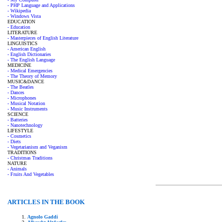
- PHP Language and Applications
- Wikipedia
- Windows Vista
EDUCATION
- Education
LITERATURE
- Masterpieces of English Literature
LINGUISTICS
- American English
- English Dictionaries
- The English Language
MEDICINE
- Medical Emergencies
- The Theory of Memory
MUSIC&DANCE
- The Beatles
- Dances
- Microphones
- Musical Notation
- Music Instruments
SCIENCE
- Batteries
- Nanotechnology
LIFESTYLE
- Cosmetics
- Diets
- Vegetarianism and Veganism
TRADITIONS
- Christmas Traditions
NATURE
- Animals
- Fruits And Vegetables
ARTICLES IN THE BOOK
Agnolo Gaddi