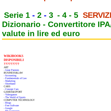
Serie 1
-
2
-
3
-
4
-
5
SERVIZ
Dizionario -
Convertitore IP
valute in lire ed euro
WIKIBOOKS
DISPONIBILI
?????????
ART
- Great Painters
BUSINESS&LAW
- Accounting
- Fundamentals of Law
- Marketing
- Shorthand
CARS
- Concept Cars
GAMES&SPORT
- Videogames
- The World of Sports
COMPUTER TECHNOLOGY
- Blogs
- Free Software
- Google
- My Computer