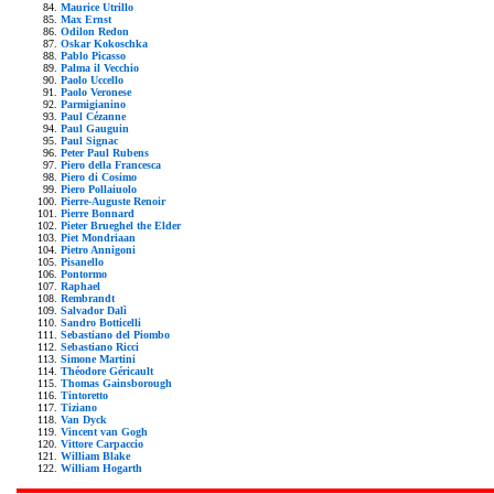
Maurice Utrillo
Max Ernst
Odilon Redon
Oskar Kokoschka
Pablo Picasso
Palma il Vecchio
Paolo Uccello
Paolo Veronese
Parmigianino
Paul Cézanne
Paul Gauguin
Paul Signac
Peter Paul Rubens
Piero della Francesca
Piero di Cosimo
Piero Pollaiuolo
Pierre-Auguste Renoir
Pierre Bonnard
Pieter Brueghel the Elder
Piet Mondriaan
Pietro Annigoni
Pisanello
Pontormo
Raphael
Rembrandt
Salvador Dalì
Sandro Botticelli
Sebastiano del Piombo
Sebastiano Ricci
Simone Martini
Théodore Géricault
Thomas Gainsborough
Tintoretto
Tiziano
Van Dyck
Vincent van Gogh
Vittore Carpaccio
William Blake
William Hogarth