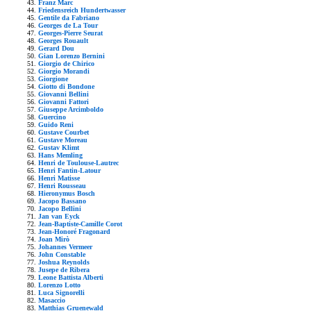
Franz Marc
Friedensreich Hundertwasser
Gentile da Fabriano
Georges de La Tour
Georges-Pierre Seurat
Georges Rouault
Gerard Dou
Gian Lorenzo Bernini
Giorgio de Chirico
Giorgio Morandi
Giorgione
Giotto di Bondone
Giovanni Bellini
Giovanni Fattori
Giuseppe Arcimboldo
Guercino
Guido Reni
Gustave Courbet
Gustave Moreau
Gustav Klimt
Hans Memling
Henri de Toulouse-Lautrec
Henri Fantin-Latour
Henri Matisse
Henri Rousseau
Hieronymus Bosch
Jacopo Bassano
Jacopo Bellini
Jan van Eyck
Jean-Baptiste-Camille Corot
Jean-Honoré Fragonard
Joan Mirò
Johannes Vermeer
John Constable
Joshua Reynolds
Jusepe de Ribera
Leone Battista Alberti
Lorenzo Lotto
Luca Signorelli
Masaccio
Matthias Gruenewald