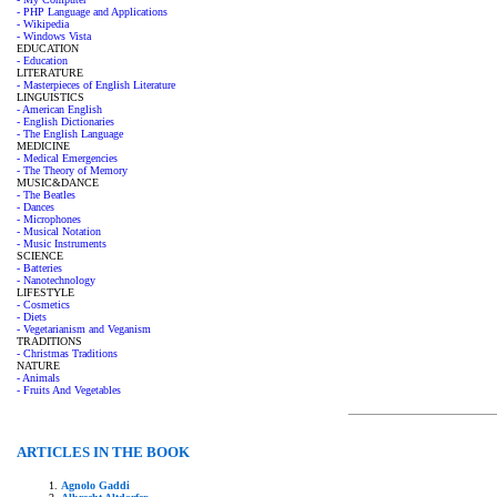
- PHP Language and Applications
- Wikipedia
- Windows Vista
EDUCATION
- Education
LITERATURE
- Masterpieces of English Literature
LINGUISTICS
- American English
- English Dictionaries
- The English Language
MEDICINE
- Medical Emergencies
- The Theory of Memory
MUSIC&DANCE
- The Beatles
- Dances
- Microphones
- Musical Notation
- Music Instruments
SCIENCE
- Batteries
- Nanotechnology
LIFESTYLE
- Cosmetics
- Diets
- Vegetarianism and Veganism
TRADITIONS
- Christmas Traditions
NATURE
- Animals
- Fruits And Vegetables
ARTICLES IN THE BOOK
Agnolo Gaddi