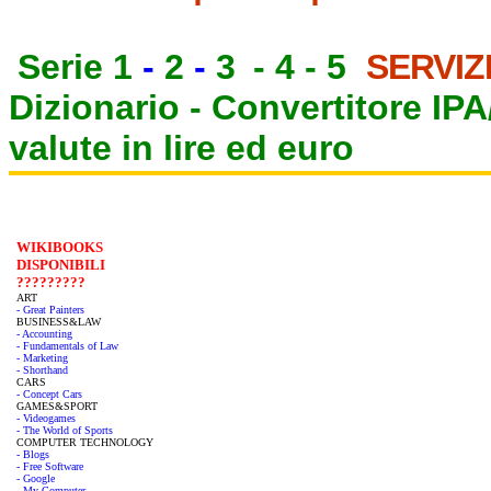
Serie 1
-
2
-
3
-
4
-
5
SERVIZ
Dizionario -
Convertitore IP
valute in lire ed euro
WIKIBOOKS
DISPONIBILI
?????????
ART
- Great Painters
BUSINESS&LAW
- Accounting
- Fundamentals of Law
- Marketing
- Shorthand
CARS
- Concept Cars
GAMES&SPORT
- Videogames
- The World of Sports
COMPUTER TECHNOLOGY
- Blogs
- Free Software
- Google
- My Computer