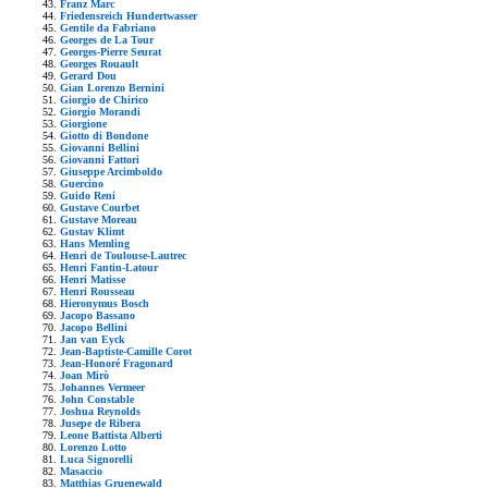
Franz Marc
Friedensreich Hundertwasser
Gentile da Fabriano
Georges de La Tour
Georges-Pierre Seurat
Georges Rouault
Gerard Dou
Gian Lorenzo Bernini
Giorgio de Chirico
Giorgio Morandi
Giorgione
Giotto di Bondone
Giovanni Bellini
Giovanni Fattori
Giuseppe Arcimboldo
Guercino
Guido Reni
Gustave Courbet
Gustave Moreau
Gustav Klimt
Hans Memling
Henri de Toulouse-Lautrec
Henri Fantin-Latour
Henri Matisse
Henri Rousseau
Hieronymus Bosch
Jacopo Bassano
Jacopo Bellini
Jan van Eyck
Jean-Baptiste-Camille Corot
Jean-Honoré Fragonard
Joan Mirò
Johannes Vermeer
John Constable
Joshua Reynolds
Jusepe de Ribera
Leone Battista Alberti
Lorenzo Lotto
Luca Signorelli
Masaccio
Matthias Gruenewald