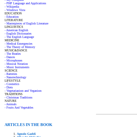
- PHP Language and Applications
- Wikipedia
- Windows Vista
EDUCATION
- Education
LITERATURE
- Masterpieces of English Literature
LINGUISTICS
- American English
- English Dictionaries
- The English Language
MEDICINE
- Medical Emergencies
- The Theory of Memory
MUSIC&DANCE
- The Beatles
- Dances
- Microphones
- Musical Notation
- Music Instruments
SCIENCE
- Batteries
- Nanotechnology
LIFESTYLE
- Cosmetics
- Diets
- Vegetarianism and Veganism
TRADITIONS
- Christmas Traditions
NATURE
- Animals
- Fruits And Vegetables
ARTICLES IN THE BOOK
Agnolo Gaddi