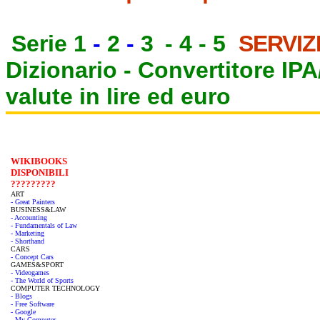
Serie 1
-
2
-
3
-
4
-
5
SERVIZ
Dizionario -
Convertitore IP
valute in lire ed euro
WIKIBOOKS
DISPONIBILI
?????????
ART
- Great Painters
BUSINESS&LAW
- Accounting
- Fundamentals of Law
- Marketing
- Shorthand
CARS
- Concept Cars
GAMES&SPORT
- Videogames
- The World of Sports
COMPUTER TECHNOLOGY
- Blogs
- Free Software
- Google
- My Computer