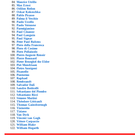
Maurice Utrillo
Max Ernst
Odilon Redon
Oskar Kokoschka
Pablo Picasso
Palma il Vecchio
Paolo Uccello
Paolo Veronese
Parmigianino
Paul Cézanne
Paul Gauguin
Paul Signac
Peter Paul Rubens
Piero della Francesca
Piero di Cosimo
Piero Pollaiuolo
Pierre-Auguste Renoir
Pierre Bonnard
Pieter Brueghel the Elder
Piet Mondriaan
Pietro Annigoni
Pisanello
Pontormo
Raphael
Rembrandt
Salvador Dalì
Sandro Botticelli
Sebastiano del Piombo
Sebastiano Ricci
Simone Martini
Théodore Géricault
Thomas Gainsborough
Tintoretto
Tiziano
Van Dyck
Vincent van Gogh
Vittore Carpaccio
William Blake
William Hogarth