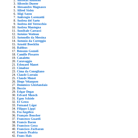
Albrecht Altdorfer
Albrecht Duerer
Alessandro Magnasco
Alfred Sisley
Aligi Sassu
Ambrogio Lorenzetti
Andrea del Sarto
Andrea del Verrocchio
Andrea Mantegna
Annibale Carracci
Antoine Watteau
Antonello da Messina
Antonio da Correggio
Arnold Boecklin
Balthus
Benozzo Gozzoli
Camille Pissarro
Canaletto
Caravaggio
Edouard Manet
Cimabue
Cima da Conegliano
Claude Lorrain
Claude Monet
Diego Velazquez
Domenico Ghirlandaio
Duccio
Edgar Degas
Edvard Munch
Egon Schiele
El Greco
Fernand Léger
Filippo Lippi
Fra Angelico
François Boucher
Francesco Guardi
Francis Bacon
Francisco Goya
Francisco Zurbaran
Francis Picabia
Frans Hals