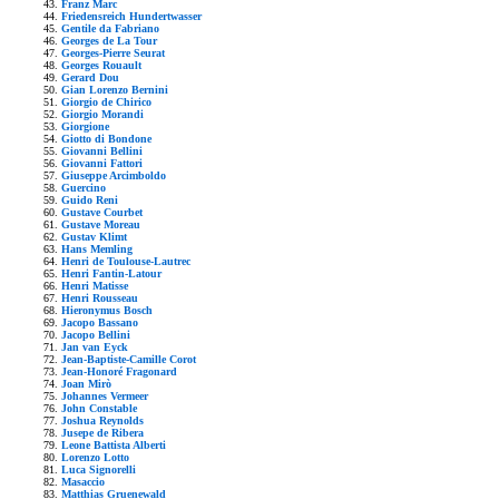
Franz Marc
Friedensreich Hundertwasser
Gentile da Fabriano
Georges de La Tour
Georges-Pierre Seurat
Georges Rouault
Gerard Dou
Gian Lorenzo Bernini
Giorgio de Chirico
Giorgio Morandi
Giorgione
Giotto di Bondone
Giovanni Bellini
Giovanni Fattori
Giuseppe Arcimboldo
Guercino
Guido Reni
Gustave Courbet
Gustave Moreau
Gustav Klimt
Hans Memling
Henri de Toulouse-Lautrec
Henri Fantin-Latour
Henri Matisse
Henri Rousseau
Hieronymus Bosch
Jacopo Bassano
Jacopo Bellini
Jan van Eyck
Jean-Baptiste-Camille Corot
Jean-Honoré Fragonard
Joan Mirò
Johannes Vermeer
John Constable
Joshua Reynolds
Jusepe de Ribera
Leone Battista Alberti
Lorenzo Lotto
Luca Signorelli
Masaccio
Matthias Gruenewald