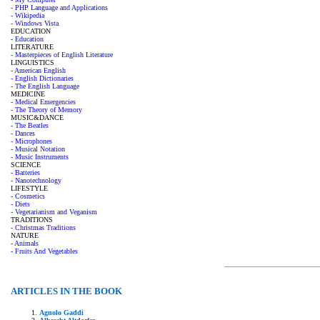
- PHP Language and Applications
- Wikipedia
- Windows Vista
EDUCATION
- Education
LITERATURE
- Masterpieces of English Literature
LINGUISTICS
- American English
- English Dictionaries
- The English Language
MEDICINE
- Medical Emergencies
- The Theory of Memory
MUSIC&DANCE
- The Beatles
- Dances
- Microphones
- Musical Notation
- Music Instruments
SCIENCE
- Batteries
- Nanotechnology
LIFESTYLE
- Cosmetics
- Diets
- Vegetarianism and Veganism
TRADITIONS
- Christmas Traditions
NATURE
- Animals
- Fruits And Vegetables
ARTICLES IN THE BOOK
Agnolo Gaddi