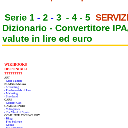
Serie 1
-
2
-
3
-
4
-
5
SERVIZ
Dizionario -
Convertitore IP
valute in lire ed euro
WIKIBOOKS
DISPONIBILI
?????????
ART
- Great Painters
BUSINESS&LAW
- Accounting
- Fundamentals of Law
- Marketing
- Shorthand
CARS
- Concept Cars
GAMES&SPORT
- Videogames
- The World of Sports
COMPUTER TECHNOLOGY
- Blogs
- Free Software
- Google
- My Computer