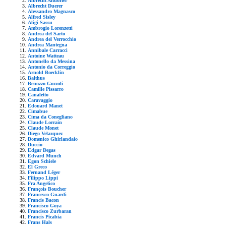
Albrecht Altdorfer
Albrecht Duerer
Alessandro Magnasco
Alfred Sisley
Aligi Sassu
Ambrogio Lorenzetti
Andrea del Sarto
Andrea del Verrocchio
Andrea Mantegna
Annibale Carracci
Antoine Watteau
Antonello da Messina
Antonio da Correggio
Arnold Boecklin
Balthus
Benozzo Gozzoli
Camille Pissarro
Canaletto
Caravaggio
Edouard Manet
Cimabue
Cima da Conegliano
Claude Lorrain
Claude Monet
Diego Velazquez
Domenico Ghirlandaio
Duccio
Edgar Degas
Edvard Munch
Egon Schiele
El Greco
Fernand Léger
Filippo Lippi
Fra Angelico
François Boucher
Francesco Guardi
Francis Bacon
Francisco Goya
Francisco Zurbaran
Francis Picabia
Frans Hals