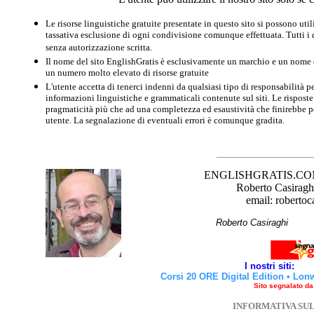
Le risorse linguistiche gratuite presentate in questo sito si possono u
tassativa esclusione di ogni condivisione comunque effettuata. Tutti i d
senza autorizzazione scritta.
Il nome del sito EnglishGratis è esclusivamente un marchio e un nome di
un numero molto elevato di risorse gratuite
L'utente accetta di tenerci indenni da qualsiasi tipo di responsabilità pe
informazioni linguistiche e grammaticali contenute sul siti. Le risposte 
pragmaticità più che ad una completezza ed esaustività che finirebbe per
utente. La segnalazione di eventuali errori è comunque gradita.
ENGLISHGRATIS.COM è 
Roberto Casiraghi
email: robertoc
Roberto Casirag
I nostri siti:
Corsi 20 ORE Digital Edition
•
Lon
Sito segnalato d
INFORMATIVA SU