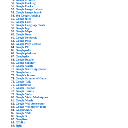
Google Hacking
Google Hacks
Google Image Labeler
Google Image Search
302 Google Jacking
Google juice
Google Labs
Google Language Tools
Google logo
Google Maps
Google News
Google Notebook
Google Pack
Google Page Creator
Google PC
Googlepedia
Google platform
Googleplex
Google Reader
Google Scholar
Google search
Google Search Appliance
Googleshare
Google's hoaxes
Google Summer of Code
Google Talk
Googletestad
Google Toolbar
Google Trends
Google Video
Google Video Marketplace
Google Watch
Google Web Accelerator
Google Webmaster Tools
Googlewhack
Google WiFi
Google X
Googlism
GTalkr
Hello