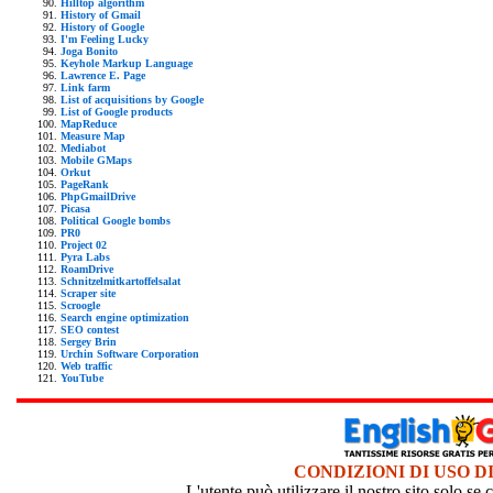
Hilltop algorithm
History of Gmail
History of Google
I'm Feeling Lucky
Joga Bonito
Keyhole Markup Language
Lawrence E. Page
Link farm
List of acquisitions by Google
List of Google products
MapReduce
Measure Map
Mediabot
Mobile GMaps
Orkut
PageRank
PhpGmailDrive
Picasa
Political Google bombs
PR0
Project 02
Pyra Labs
RoamDrive
Schnitzelmitkartoffelsalat
Scraper site
Scroogle
Search engine optimization
SEO contest
Sergey Brin
Urchin Software Corporation
Web traffic
YouTube
CONDIZIONI DI USO D
L'utente può utilizzare il nostro sito solo s