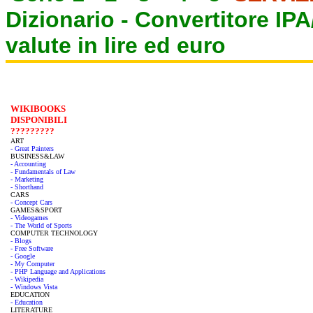
Dizionario -
Convertitore IP
valute in lire ed euro
WIKIBOOKS
DISPONIBILI
?????????
ART
- Great Painters
BUSINESS&LAW
- Accounting
- Fundamentals of Law
- Marketing
- Shorthand
CARS
- Concept Cars
GAMES&SPORT
- Videogames
- The World of Sports
COMPUTER TECHNOLOGY
- Blogs
- Free Software
- Google
- My Computer
- PHP Language and Applications
- Wikipedia
- Windows Vista
EDUCATION
- Education
LITERATURE