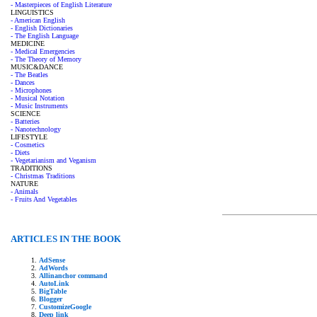
- Masterpieces of English Literature
LINGUISTICS
- American English
- English Dictionaries
- The English Language
MEDICINE
- Medical Emergencies
- The Theory of Memory
MUSIC&DANCE
- The Beatles
- Dances
- Microphones
- Musical Notation
- Music Instruments
SCIENCE
- Batteries
- Nanotechnology
LIFESTYLE
- Cosmetics
- Diets
- Vegetarianism and Veganism
TRADITIONS
- Christmas Traditions
NATURE
- Animals
- Fruits And Vegetables
ARTICLES IN THE BOOK
AdSense
AdWords
Allinanchor command
AutoLink
BigTable
Blogger
CustomizeGoogle
Deep link