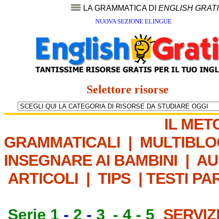
LA GRAMMATICA DI
ENGLISH GRAT
NUOVA SEZIONE ELINGUE
Selettore risorse
IL MET
GRAMMATICALI
|
MULTIBLO
INSEGNARE AI BAMBINI
|
AU
ARTICOLI
|
TIPS
|
TESTI PA
Serie 1
-
2
-
3
-
4
-
5
SERVIZ