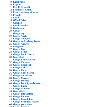
Egosurfing
ElgooG
Eric E. Schmidt
Features of Gmail
French military victories
Froogle
Gmail
GMail Drive
GmailFS
Gmail Mobile
Goobuntu
Google
Google.org
Google Alerts
Google Analytics
Google and privacy issues
Google Answers
Googlebait
Google Base
Google bomb
Google Book Search
Googlebot
Google Browser Sync
Google Calendar
Google Checkout
Google China
Google Code
Google Code Search
Google consultant
Google Current
Google Desktop
Google Docs Spreadsheets
Google Earth
Google economy
Googlefight
Google File System
Google Finance
Google Foundation
Google Founders' Award
Google generation
Google Groups