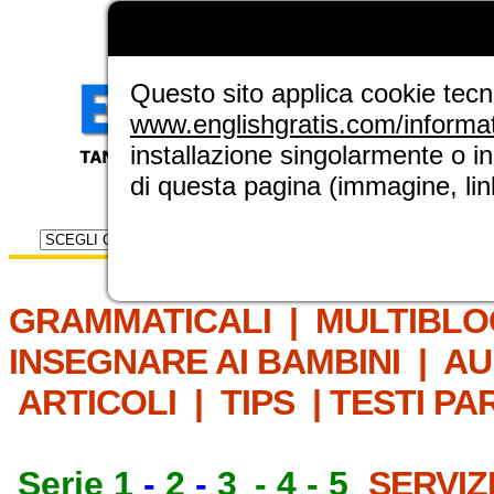
LA GRAMMATICA DI
ENGLISH GRAT
NUOVA SEZIONE ELINGUE
Questo sito applica cookie tecnic
www.englishgratis.com/informa
installazione singolarmente o i
di questa pagina (immagine, link
Selettore risorse
IL MET
GRAMMATICALI
|
MULTIBLO
INSEGNARE AI BAMBINI
|
AU
ARTICOLI
|
TIPS
|
TESTI PA
Serie 1
-
2
-
3
-
4
-
5
SERVIZ