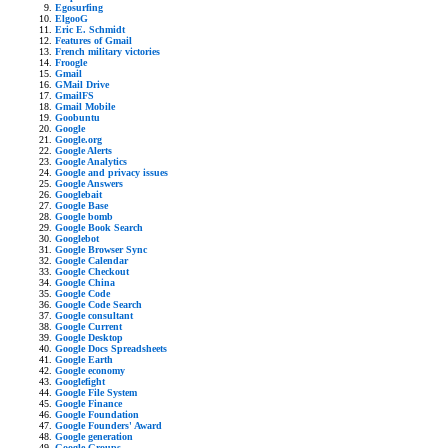
Egosurfing
ElgooG
Eric E. Schmidt
Features of Gmail
French military victories
Froogle
Gmail
GMail Drive
GmailFS
Gmail Mobile
Goobuntu
Google
Google.org
Google Alerts
Google Analytics
Google and privacy issues
Google Answers
Googlebait
Google Base
Google bomb
Google Book Search
Googlebot
Google Browser Sync
Google Calendar
Google Checkout
Google China
Google Code
Google Code Search
Google consultant
Google Current
Google Desktop
Google Docs Spreadsheets
Google Earth
Google economy
Googlefight
Google File System
Google Finance
Google Foundation
Google Founders' Award
Google generation
Google Groups