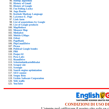
Hilltop algorithm
History of Gmail
History of Google
I'm Feeling Lucky
Joga Bonito
Keyhole Markup Language
Lawrence E. Page
Link farm
List of acquisitions by Google
List of Google products
MapReduce
Measure Map
Mediabot
Mobile GMaps
Orkut
PageRank
PhpGmailDrive
Picasa
Political Google bombs
PR0
Project 02
Pyra Labs
RoamDrive
Schnitzelmitkartoffelsalat
Scraper site
Scroogle
Search engine optimization
SEO contest
Sergey Brin
Urchin Software Corporation
Web traffic
YouTube
CONDIZIONI DI USO D
L'utente può utilizzare il nostro sito solo s