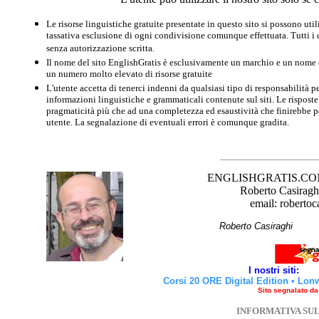
Le risorse linguistiche gratuite presentate in questo sito si possono u
tassativa esclusione di ogni condivisione comunque effettuata. Tutti i d
senza autorizzazione scritta.
Il nome del sito EnglishGratis è esclusivamente un marchio e un nome di
un numero molto elevato di risorse gratuite
L'utente accetta di tenerci indenni da qualsiasi tipo di responsabilità pe
informazioni linguistiche e grammaticali contenute sul siti. Le risposte 
pragmaticità più che ad una completezza ed esaustività che finirebbe per
utente. La segnalazione di eventuali errori è comunque gradita.
ENGLISHGRATIS.COM è 
Roberto Casiraghi
email: robertoc
Roberto Casirag
I nostri siti:
Corsi 20 ORE Digital Edition
•
Lon
Sito segnalato d
INFORMATIVA SU