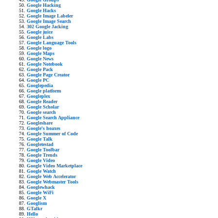
Google Hacking
Google Hacks
Google Image Labeler
Google Image Search
302 Google Jacking
Google juice
Google Labs
Google Language Tools
Google logo
Google Maps
Google News
Google Notebook
Google Pack
Google Page Creator
Google PC
Googlepedia
Google platform
Googleplex
Google Reader
Google Scholar
Google search
Google Search Appliance
Googleshare
Google's hoaxes
Google Summer of Code
Google Talk
Googletestad
Google Toolbar
Google Trends
Google Video
Google Video Marketplace
Google Watch
Google Web Accelerator
Google Webmaster Tools
Googlewhack
Google WiFi
Google X
Googlism
GTalkr
Hello