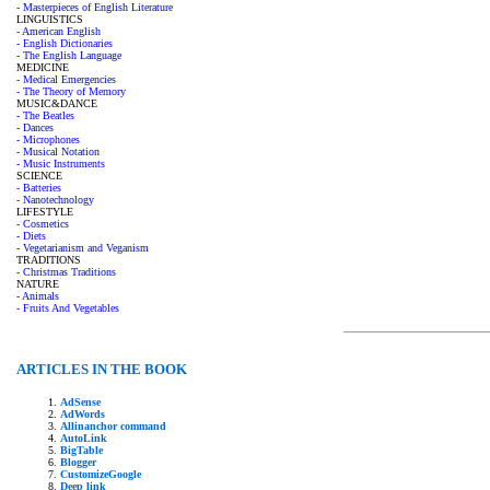
- Masterpieces of English Literature
LINGUISTICS
- American English
- English Dictionaries
- The English Language
MEDICINE
- Medical Emergencies
- The Theory of Memory
MUSIC&DANCE
- The Beatles
- Dances
- Microphones
- Musical Notation
- Music Instruments
SCIENCE
- Batteries
- Nanotechnology
LIFESTYLE
- Cosmetics
- Diets
- Vegetarianism and Veganism
TRADITIONS
- Christmas Traditions
NATURE
- Animals
- Fruits And Vegetables
ARTICLES IN THE BOOK
AdSense
AdWords
Allinanchor command
AutoLink
BigTable
Blogger
CustomizeGoogle
Deep link