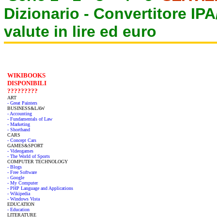
Dizionario -
Convertitore IP
valute in lire ed euro
WIKIBOOKS
DISPONIBILI
?????????
ART
- Great Painters
BUSINESS&LAW
- Accounting
- Fundamentals of Law
- Marketing
- Shorthand
CARS
- Concept Cars
GAMES&SPORT
- Videogames
- The World of Sports
COMPUTER TECHNOLOGY
- Blogs
- Free Software
- Google
- My Computer
- PHP Language and Applications
- Wikipedia
- Windows Vista
EDUCATION
- Education
LITERATURE