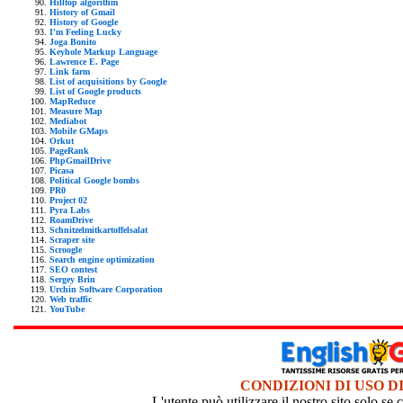
Hilltop algorithm
History of Gmail
History of Google
I'm Feeling Lucky
Joga Bonito
Keyhole Markup Language
Lawrence E. Page
Link farm
List of acquisitions by Google
List of Google products
MapReduce
Measure Map
Mediabot
Mobile GMaps
Orkut
PageRank
PhpGmailDrive
Picasa
Political Google bombs
PR0
Project 02
Pyra Labs
RoamDrive
Schnitzelmitkartoffelsalat
Scraper site
Scroogle
Search engine optimization
SEO contest
Sergey Brin
Urchin Software Corporation
Web traffic
YouTube
CONDIZIONI DI USO D
L'utente può utilizzare il nostro sito solo s