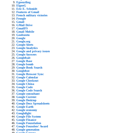
Egosurfing
ElgooG
Eric E. Schmidt
Features of Gmail
French military victories
Froogle
Gmail
GMail Drive
GmailFS
Gmail Mobile
Goobuntu
Google
Google.org
Google Alerts
Google Analytics
Google and privacy issues
Google Answers
Googlebait
Google Base
Google bomb
Google Book Search
Googlebot
Google Browser Sync
Google Calendar
Google Checkout
Google China
Google Code
Google Code Search
Google consultant
Google Current
Google Desktop
Google Docs Spreadsheets
Google Earth
Google economy
Googlefight
Google File System
Google Finance
Google Foundation
Google Founders' Award
Google generation
Google Groups