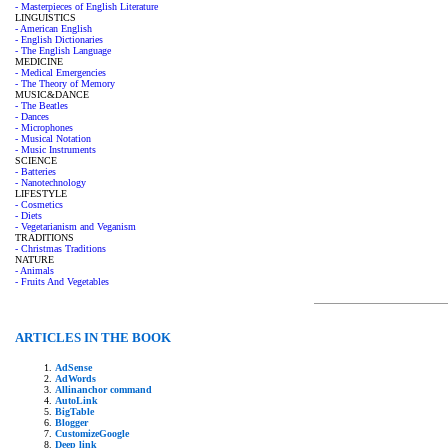
- Masterpieces of English Literature
LINGUISTICS
- American English
- English Dictionaries
- The English Language
MEDICINE
- Medical Emergencies
- The Theory of Memory
MUSIC&DANCE
- The Beatles
- Dances
- Microphones
- Musical Notation
- Music Instruments
SCIENCE
- Batteries
- Nanotechnology
LIFESTYLE
- Cosmetics
- Diets
- Vegetarianism and Veganism
TRADITIONS
- Christmas Traditions
NATURE
- Animals
- Fruits And Vegetables
ARTICLES IN THE BOOK
AdSense
AdWords
Allinanchor command
AutoLink
BigTable
Blogger
CustomizeGoogle
Deep link