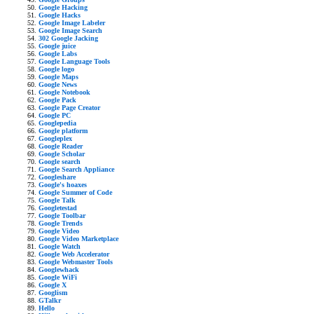
Google Hacking
Google Hacks
Google Image Labeler
Google Image Search
302 Google Jacking
Google juice
Google Labs
Google Language Tools
Google logo
Google Maps
Google News
Google Notebook
Google Pack
Google Page Creator
Google PC
Googlepedia
Google platform
Googleplex
Google Reader
Google Scholar
Google search
Google Search Appliance
Googleshare
Google's hoaxes
Google Summer of Code
Google Talk
Googletestad
Google Toolbar
Google Trends
Google Video
Google Video Marketplace
Google Watch
Google Web Accelerator
Google Webmaster Tools
Googlewhack
Google WiFi
Google X
Googlism
GTalkr
Hello