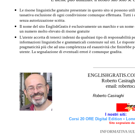
Le risorse linguistiche gratuite presentate in questo sito si possono u
tassativa esclusione di ogni condivisione comunque effettuata. Tutti i d
senza autorizzazione scritta.
Il nome del sito EnglishGratis è esclusivamente un marchio e un nome di
un numero molto elevato di risorse gratuite
L'utente accetta di tenerci indenni da qualsiasi tipo di responsabilità pe
informazioni linguistiche e grammaticali contenute sul siti. Le risposte 
pragmaticità più che ad una completezza ed esaustività che finirebbe per
utente. La segnalazione di eventuali errori è comunque gradita.
ENGLISHGRATIS.COM è 
Roberto Casiraghi
email: robertoc
Roberto Casirag
I nostri siti:
Corsi 20 ORE Digital Edition
•
Lon
Sito segnalato d
INFORMATIVA SU