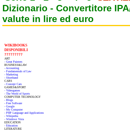
Dizionario -
Convertitore IP
valute in lire ed euro
WIKIBOOKS
DISPONIBILI
?????????
ART
- Great Painters
BUSINESS&LAW
- Accounting
- Fundamentals of Law
- Marketing
- Shorthand
CARS
- Concept Cars
GAMES&SPORT
- Videogames
- The World of Sports
COMPUTER TECHNOLOGY
- Blogs
- Free Software
- Google
- My Computer
- PHP Language and Applications
- Wikipedia
- Windows Vista
EDUCATION
- Education
LITERATURE