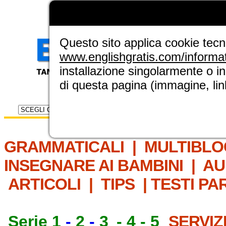
LA GRAMMATICA DI
ENGLISH GRAT
NUOVA SEZIONE ELINGUE
Questo sito applica cookie tecnic
www.englishgratis.com/informa
installazione singolarmente o i
di questa pagina (immagine, link
Selettore risorse
IL MET
GRAMMATICALI
|
MULTIBLO
INSEGNARE AI BAMBINI
|
AU
ARTICOLI
|
TIPS
|
TESTI PA
Serie 1
-
2
-
3
-
4
-
5
SERVIZ