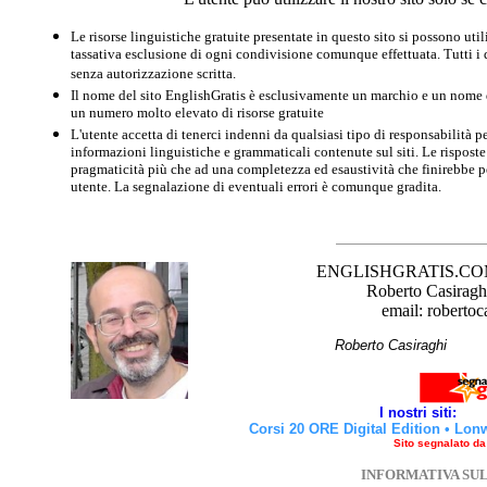
Le risorse linguistiche gratuite presentate in questo sito si possono u
tassativa esclusione di ogni condivisione comunque effettuata. Tutti i d
senza autorizzazione scritta.
Il nome del sito EnglishGratis è esclusivamente un marchio e un nome di
un numero molto elevato di risorse gratuite
L'utente accetta di tenerci indenni da qualsiasi tipo di responsabilità pe
informazioni linguistiche e grammaticali contenute sul siti. Le risposte 
pragmaticità più che ad una completezza ed esaustività che finirebbe per
utente. La segnalazione di eventuali errori è comunque gradita.
ENGLISHGRATIS.COM è 
Roberto Casiraghi
email: robertoc
Roberto Casirag
I nostri siti:
Corsi 20 ORE Digital Edition
•
Lon
Sito segnalato d
INFORMATIVA SU