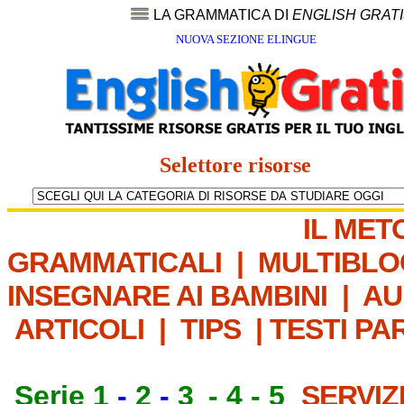
LA GRAMMATICA DI
ENGLISH GRAT
NUOVA SEZIONE ELINGUE
Selettore risorse
IL MET
GRAMMATICALI
|
MULTIBLO
INSEGNARE AI BAMBINI
|
AU
ARTICOLI
|
TIPS
|
TESTI PA
Serie 1
-
2
-
3
-
4
-
5
SERVIZ