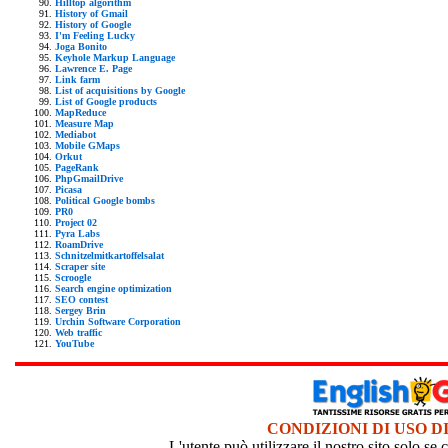
Hilltop algorithm
History of Gmail
History of Google
I'm Feeling Lucky
Joga Bonito
Keyhole Markup Language
Lawrence E. Page
Link farm
List of acquisitions by Google
List of Google products
MapReduce
Measure Map
Mediabot
Mobile GMaps
Orkut
PageRank
PhpGmailDrive
Picasa
Political Google bombs
PR0
Project 02
Pyra Labs
RoamDrive
Schnitzelmitkartoffelsalat
Scraper site
Scroogle
Search engine optimization
SEO contest
Sergey Brin
Urchin Software Corporation
Web traffic
YouTube
CONDIZIONI DI USO D
L'utente può utilizzare il nostro sito solo s