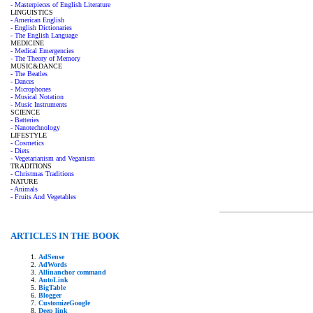
- Masterpieces of English Literature
LINGUISTICS
- American English
- English Dictionaries
- The English Language
MEDICINE
- Medical Emergencies
- The Theory of Memory
MUSIC&DANCE
- The Beatles
- Dances
- Microphones
- Musical Notation
- Music Instruments
SCIENCE
- Batteries
- Nanotechnology
LIFESTYLE
- Cosmetics
- Diets
- Vegetarianism and Veganism
TRADITIONS
- Christmas Traditions
NATURE
- Animals
- Fruits And Vegetables
ARTICLES IN THE BOOK
AdSense
AdWords
Allinanchor command
AutoLink
BigTable
Blogger
CustomizeGoogle
Deep link