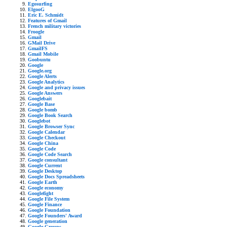
Egosurfing
ElgooG
Eric E. Schmidt
Features of Gmail
French military victories
Froogle
Gmail
GMail Drive
GmailFS
Gmail Mobile
Goobuntu
Google
Google.org
Google Alerts
Google Analytics
Google and privacy issues
Google Answers
Googlebait
Google Base
Google bomb
Google Book Search
Googlebot
Google Browser Sync
Google Calendar
Google Checkout
Google China
Google Code
Google Code Search
Google consultant
Google Current
Google Desktop
Google Docs Spreadsheets
Google Earth
Google economy
Googlefight
Google File System
Google Finance
Google Foundation
Google Founders' Award
Google generation
Google Groups