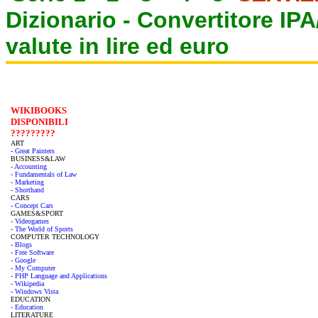
Dizionario -
Convertitore IP
valute in lire ed euro
WIKIBOOKS
DISPONIBILI
?????????
ART
- Great Painters
BUSINESS&LAW
- Accounting
- Fundamentals of Law
- Marketing
- Shorthand
CARS
- Concept Cars
GAMES&SPORT
- Videogames
- The World of Sports
COMPUTER TECHNOLOGY
- Blogs
- Free Software
- Google
- My Computer
- PHP Language and Applications
- Wikipedia
- Windows Vista
EDUCATION
- Education
LITERATURE