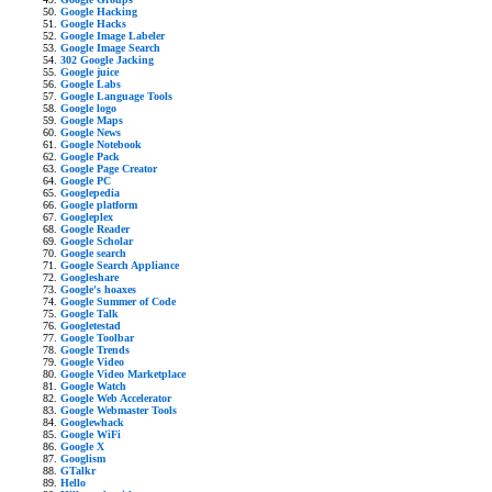
Google Hacking
Google Hacks
Google Image Labeler
Google Image Search
302 Google Jacking
Google juice
Google Labs
Google Language Tools
Google logo
Google Maps
Google News
Google Notebook
Google Pack
Google Page Creator
Google PC
Googlepedia
Google platform
Googleplex
Google Reader
Google Scholar
Google search
Google Search Appliance
Googleshare
Google's hoaxes
Google Summer of Code
Google Talk
Googletestad
Google Toolbar
Google Trends
Google Video
Google Video Marketplace
Google Watch
Google Web Accelerator
Google Webmaster Tools
Googlewhack
Google WiFi
Google X
Googlism
GTalkr
Hello