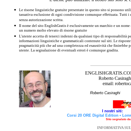
Le risorse linguistiche gratuite presentate in questo sito si possono u
tassativa esclusione di ogni condivisione comunque effettuata. Tutti i d
senza autorizzazione scritta.
Il nome del sito EnglishGratis è esclusivamente un marchio e un nome di
un numero molto elevato di risorse gratuite
L'utente accetta di tenerci indenni da qualsiasi tipo di responsabilità pe
informazioni linguistiche e grammaticali contenute sul siti. Le risposte 
pragmaticità più che ad una completezza ed esaustività che finirebbe per
utente. La segnalazione di eventuali errori è comunque gradita.
ENGLISHGRATIS.COM è 
Roberto Casiraghi
email: robertoc
Roberto Casirag
I nostri siti:
Corsi 20 ORE Digital Edition
•
Lon
Sito segnalato d
INFORMATIVA SU