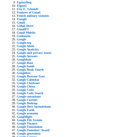
Egosurfing
ElgooG
Eric E. Schmidt
Features of Gmail
French military victories
Froogle
Gmail
GMail Drive
GmailFS
Gmail Mobile
Goobuntu
Google
Google.org
Google Alerts
Google Analytics
Google and privacy issues
Google Answers
Googlebait
Google Base
Google bomb
Google Book Search
Googlebot
Google Browser Sync
Google Calendar
Google Checkout
Google China
Google Code
Google Code Search
Google consultant
Google Current
Google Desktop
Google Docs Spreadsheets
Google Earth
Google economy
Googlefight
Google File System
Google Finance
Google Foundation
Google Founders' Award
Google generation
Google Groups