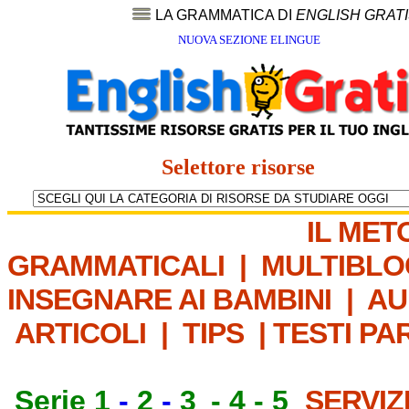
LA GRAMMATICA DI
ENGLISH GRAT
NUOVA SEZIONE ELINGUE
Selettore risorse
IL MET
GRAMMATICALI
|
MULTIBLO
INSEGNARE AI BAMBINI
|
AU
ARTICOLI
|
TIPS
|
TESTI PA
Serie 1
-
2
-
3
-
4
-
5
SERVIZ