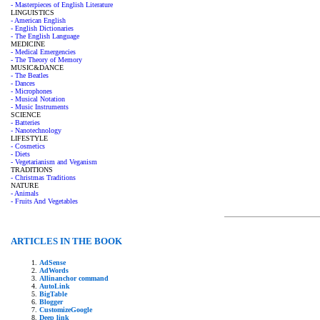
- Masterpieces of English Literature
LINGUISTICS
- American English
- English Dictionaries
- The English Language
MEDICINE
- Medical Emergencies
- The Theory of Memory
MUSIC&DANCE
- The Beatles
- Dances
- Microphones
- Musical Notation
- Music Instruments
SCIENCE
- Batteries
- Nanotechnology
LIFESTYLE
- Cosmetics
- Diets
- Vegetarianism and Veganism
TRADITIONS
- Christmas Traditions
NATURE
- Animals
- Fruits And Vegetables
ARTICLES IN THE BOOK
AdSense
AdWords
Allinanchor command
AutoLink
BigTable
Blogger
CustomizeGoogle
Deep link