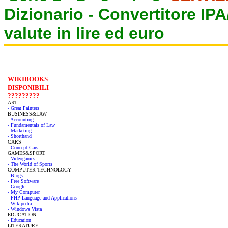
Dizionario -
Convertitore IP
valute in lire ed euro
WIKIBOOKS
DISPONIBILI
?????????
ART
- Great Painters
BUSINESS&LAW
- Accounting
- Fundamentals of Law
- Marketing
- Shorthand
CARS
- Concept Cars
GAMES&SPORT
- Videogames
- The World of Sports
COMPUTER TECHNOLOGY
- Blogs
- Free Software
- Google
- My Computer
- PHP Language and Applications
- Wikipedia
- Windows Vista
EDUCATION
- Education
LITERATURE