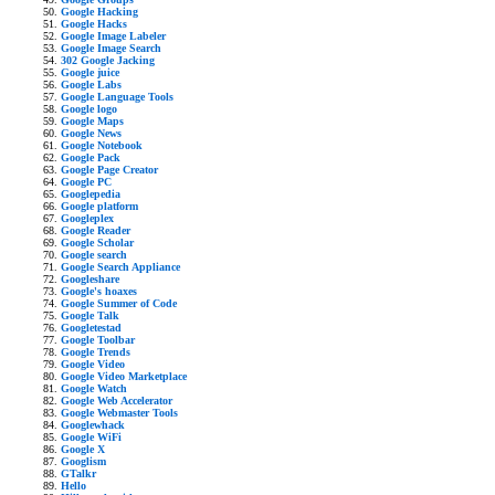
Google Hacking
Google Hacks
Google Image Labeler
Google Image Search
302 Google Jacking
Google juice
Google Labs
Google Language Tools
Google logo
Google Maps
Google News
Google Notebook
Google Pack
Google Page Creator
Google PC
Googlepedia
Google platform
Googleplex
Google Reader
Google Scholar
Google search
Google Search Appliance
Googleshare
Google's hoaxes
Google Summer of Code
Google Talk
Googletestad
Google Toolbar
Google Trends
Google Video
Google Video Marketplace
Google Watch
Google Web Accelerator
Google Webmaster Tools
Googlewhack
Google WiFi
Google X
Googlism
GTalkr
Hello