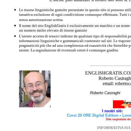
Le risorse linguistiche gratuite presentate in questo sito si possono u
tassativa esclusione di ogni condivisione comunque effettuata. Tutti i d
senza autorizzazione scritta.
Il nome del sito EnglishGratis è esclusivamente un marchio e un nome di
un numero molto elevato di risorse gratuite
L'utente accetta di tenerci indenni da qualsiasi tipo di responsabilità pe
informazioni linguistiche e grammaticali contenute sul siti. Le risposte 
pragmaticità più che ad una completezza ed esaustività che finirebbe per
utente. La segnalazione di eventuali errori è comunque gradita.
ENGLISHGRATIS.COM è 
Roberto Casiraghi
email: robertoc
Roberto Casirag
I nostri siti:
Corsi 20 ORE Digital Edition
•
Lon
Sito segnalato d
INFORMATIVA SU