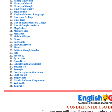
Hilltop algorithm
History of Gmail
History of Google
I'm Feeling Lucky
Joga Bonito
Keyhole Markup Language
Lawrence E. Page
Link farm
List of acquisitions by Google
List of Google products
MapReduce
Measure Map
Mediabot
Mobile GMaps
Orkut
PageRank
PhpGmailDrive
Picasa
Political Google bombs
PR0
Project 02
Pyra Labs
RoamDrive
Schnitzelmitkartoffelsalat
Scraper site
Scroogle
Search engine optimization
SEO contest
Sergey Brin
Urchin Software Corporation
Web traffic
YouTube
CONDIZIONI DI USO D
L'utente può utilizzare il nostro sito solo s