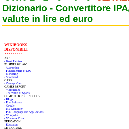
Dizionario -
Convertitore IP
valute in lire ed euro
WIKIBOOKS
DISPONIBILI
?????????
ART
- Great Painters
BUSINESS&LAW
- Accounting
- Fundamentals of Law
- Marketing
- Shorthand
CARS
- Concept Cars
GAMES&SPORT
- Videogames
- The World of Sports
COMPUTER TECHNOLOGY
- Blogs
- Free Software
- Google
- My Computer
- PHP Language and Applications
- Wikipedia
- Windows Vista
EDUCATION
- Education
LITERATURE