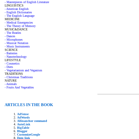
- Masterpieces of English Literature
LINGUISTICS
- American English
- English Dictionaries
- The English Language
MEDICINE
- Medical Emergencies
- The Theory of Memory
MUSIC&DANCE
- The Beatles
- Dances
- Microphones
- Musical Notation
- Music Instruments
SCIENCE
- Batteries
- Nanotechnology
LIFESTYLE
- Cosmetics
- Diets
- Vegetarianism and Veganism
TRADITIONS
- Christmas Traditions
NATURE
- Animals
- Fruits And Vegetables
ARTICLES IN THE BOOK
AdSense
AdWords
Allinanchor command
AutoLink
BigTable
Blogger
CustomizeGoogle
Deep link