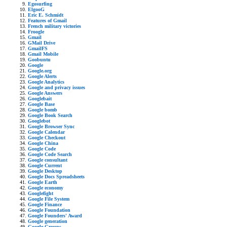
Egosurfing
ElgooG
Eric E. Schmidt
Features of Gmail
French military victories
Froogle
Gmail
GMail Drive
GmailFS
Gmail Mobile
Goobuntu
Google
Google.org
Google Alerts
Google Analytics
Google and privacy issues
Google Answers
Googlebait
Google Base
Google bomb
Google Book Search
Googlebot
Google Browser Sync
Google Calendar
Google Checkout
Google China
Google Code
Google Code Search
Google consultant
Google Current
Google Desktop
Google Docs Spreadsheets
Google Earth
Google economy
Googlefight
Google File System
Google Finance
Google Foundation
Google Founders' Award
Google generation
Google Groups