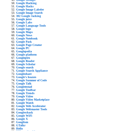
Google Hacking
Google Hacks
Google Image Labeler
Google Image Search
302 Google Jacking
Google juice
Google Labs
Google Language Tools
Google logo
Google Maps
Google News
Google Notebook
Google Pack
Google Page Creator
Google PC
Googlepedia
Google platform
Googleplex
Google Reader
Google Scholar
Google search
Google Search Appliance
Googleshare
Google's hoaxes
Google Summer of Code
Google Talk
Googletestad
Google Toolbar
Google Trends
Google Video
Google Video Marketplace
Google Watch
Google Web Accelerator
Google Webmaster Tools
Googlewhack
Google WiFi
Google X
Googlism
GTalkr
Hello