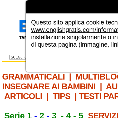
LA GRAMMATICA DI
ENGLISH GRAT
NUOVA SEZIONE ELINGUE
Questo sito applica cookie tecnic
www.englishgratis.com/informa
installazione singolarmente o i
di questa pagina (immagine, link
Selettore risorse
IL MET
GRAMMATICALI
|
MULTIBLO
INSEGNARE AI BAMBINI
|
AU
ARTICOLI
|
TIPS
|
TESTI PA
Serie 1
-
2
-
3
-
4
-
5
SERVIZ