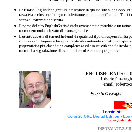
Le risorse linguistiche gratuite presentate in questo sito si possono u
tassativa esclusione di ogni condivisione comunque effettuata. Tutti i d
senza autorizzazione scritta.
Il nome del sito EnglishGratis è esclusivamente un marchio e un nome di
un numero molto elevato di risorse gratuite
L'utente accetta di tenerci indenni da qualsiasi tipo di responsabilità pe
informazioni linguistiche e grammaticali contenute sul siti. Le risposte 
pragmaticità più che ad una completezza ed esaustività che finirebbe per
utente. La segnalazione di eventuali errori è comunque gradita.
ENGLISHGRATIS.COM è 
Roberto Casiraghi
email: robertoc
Roberto Casirag
I nostri siti:
Corsi 20 ORE Digital Edition
•
Lon
Sito segnalato d
INFORMATIVA SU