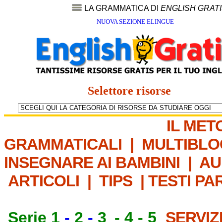
LA GRAMMATICA DI
ENGLISH GRAT
NUOVA SEZIONE ELINGUE
Selettore risorse
IL MET
GRAMMATICALI
|
MULTIBLO
INSEGNARE AI BAMBINI
|
AU
ARTICOLI
|
TIPS
|
TESTI PA
Serie 1
-
2
-
3
-
4
-
5
SERVIZ