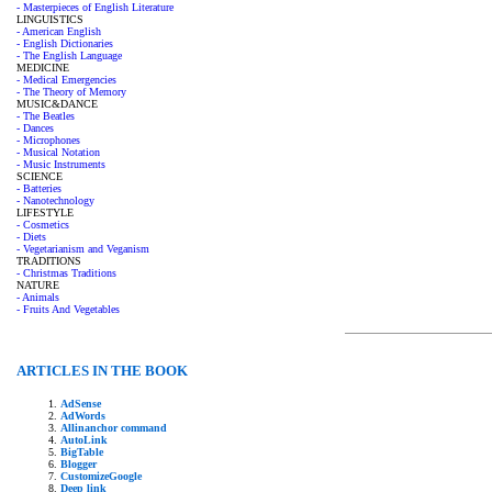
- Masterpieces of English Literature
LINGUISTICS
- American English
- English Dictionaries
- The English Language
MEDICINE
- Medical Emergencies
- The Theory of Memory
MUSIC&DANCE
- The Beatles
- Dances
- Microphones
- Musical Notation
- Music Instruments
SCIENCE
- Batteries
- Nanotechnology
LIFESTYLE
- Cosmetics
- Diets
- Vegetarianism and Veganism
TRADITIONS
- Christmas Traditions
NATURE
- Animals
- Fruits And Vegetables
ARTICLES IN THE BOOK
AdSense
AdWords
Allinanchor command
AutoLink
BigTable
Blogger
CustomizeGoogle
Deep link