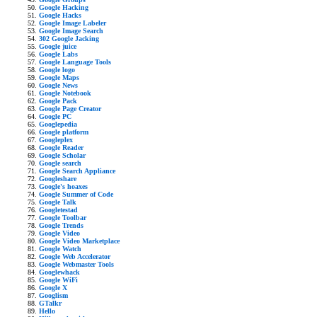
Google Hacking
Google Hacks
Google Image Labeler
Google Image Search
302 Google Jacking
Google juice
Google Labs
Google Language Tools
Google logo
Google Maps
Google News
Google Notebook
Google Pack
Google Page Creator
Google PC
Googlepedia
Google platform
Googleplex
Google Reader
Google Scholar
Google search
Google Search Appliance
Googleshare
Google's hoaxes
Google Summer of Code
Google Talk
Googletestad
Google Toolbar
Google Trends
Google Video
Google Video Marketplace
Google Watch
Google Web Accelerator
Google Webmaster Tools
Googlewhack
Google WiFi
Google X
Googlism
GTalkr
Hello