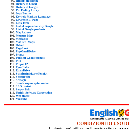
Hilltop algorithm
History of Gmail
History of Google
I'm Feeling Lucky
Joga Bonito
Keyhole Markup Language
Lawrence E. Page
Link farm
List of acquisitions by Google
List of Google products
MapReduce
Measure Map
Mediabot
Mobile GMaps
Orkut
PageRank
PhpGmailDrive
Picasa
Political Google bombs
PR0
Project 02
Pyra Labs
RoamDrive
Schnitzelmitkartoffelsalat
Scraper site
Scroogle
Search engine optimization
SEO contest
Sergey Brin
Urchin Software Corporation
Web traffic
YouTube
CONDIZIONI DI USO D
L'utente può utilizzare il nostro sito solo s