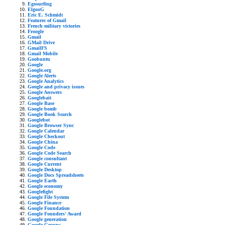
Egosurfing
ElgooG
Eric E. Schmidt
Features of Gmail
French military victories
Froogle
Gmail
GMail Drive
GmailFS
Gmail Mobile
Goobuntu
Google
Google.org
Google Alerts
Google Analytics
Google and privacy issues
Google Answers
Googlebait
Google Base
Google bomb
Google Book Search
Googlebot
Google Browser Sync
Google Calendar
Google Checkout
Google China
Google Code
Google Code Search
Google consultant
Google Current
Google Desktop
Google Docs Spreadsheets
Google Earth
Google economy
Googlefight
Google File System
Google Finance
Google Foundation
Google Founders' Award
Google generation
Google Groups