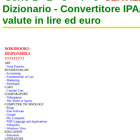
Dizionario -
Convertitore IP
valute in lire ed euro
WIKIBOOKS
DISPONIBILI
?????????
ART
- Great Painters
BUSINESS&LAW
- Accounting
- Fundamentals of Law
- Marketing
- Shorthand
CARS
- Concept Cars
GAMES&SPORT
- Videogames
- The World of Sports
COMPUTER TECHNOLOGY
- Blogs
- Free Software
- Google
- My Computer
- PHP Language and Applications
- Wikipedia
- Windows Vista
EDUCATION
- Education
LITERATURE