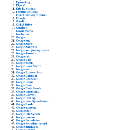
Egosurfing
ElgooG
Eric E. Schmidt
Features of Gmail
French military victories
Froogle
Gmail
GMail Drive
GmailFS
Gmail Mobile
Goobuntu
Google
Google.org
Google Alerts
Google Analytics
Google and privacy issues
Google Answers
Googlebait
Google Base
Google bomb
Google Book Search
Googlebot
Google Browser Sync
Google Calendar
Google Checkout
Google China
Google Code
Google Code Search
Google consultant
Google Current
Google Desktop
Google Docs Spreadsheets
Google Earth
Google economy
Googlefight
Google File System
Google Finance
Google Foundation
Google Founders' Award
Google generation
Google Groups