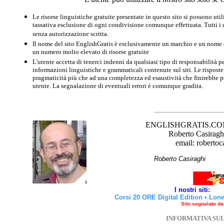
Le risorse linguistiche gratuite presentate in questo sito si possono u
tassativa esclusione di ogni condivisione comunque effettuata. Tutti i d
senza autorizzazione scritta.
Il nome del sito EnglishGratis è esclusivamente un marchio e un nome di
un numero molto elevato di risorse gratuite
L'utente accetta di tenerci indenni da qualsiasi tipo di responsabilità pe
informazioni linguistiche e grammaticali contenute sul siti. Le risposte 
pragmaticità più che ad una completezza ed esaustività che finirebbe per
utente. La segnalazione di eventuali errori è comunque gradita.
ENGLISHGRATIS.COM è 
Roberto Casiraghi
email: robertoc
Roberto Casirag
I nostri siti:
Corsi 20 ORE Digital Edition
•
Lon
Sito segnalato d
INFORMATIVA SU