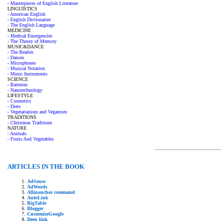
- Masterpieces of English Literature
LINGUISTICS
- American English
- English Dictionaries
- The English Language
MEDICINE
- Medical Emergencies
- The Theory of Memory
MUSIC&DANCE
- The Beatles
- Dances
- Microphones
- Musical Notation
- Music Instruments
SCIENCE
- Batteries
- Nanotechnology
LIFESTYLE
- Cosmetics
- Diets
- Vegetarianism and Veganism
TRADITIONS
- Christmas Traditions
NATURE
- Animals
- Fruits And Vegetables
ARTICLES IN THE BOOK
AdSense
AdWords
Allinanchor command
AutoLink
BigTable
Blogger
CustomizeGoogle
Deep link