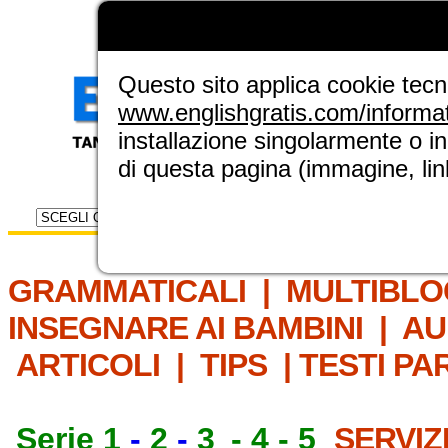
LA GRAMMATICA DI
ENGLISH GRAT
NUOVA SEZIONE ELINGUE
Questo sito applica cookie tecnic
www.englishgratis.com/informa
installazione singolarmente o i
di questa pagina (immagine, link
Selettore risorse
IL MET
GRAMMATICALI
|
MULTIBLO
INSEGNARE AI BAMBINI
|
AU
ARTICOLI
|
TIPS
|
TESTI PA
Serie 1
-
2
-
3
-
4
-
5
SERVIZ