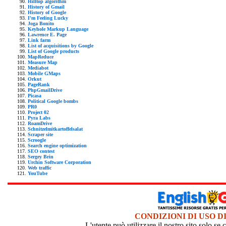
Hilltop algorithm
History of Gmail
History of Google
I'm Feeling Lucky
Joga Bonito
Keyhole Markup Language
Lawrence E. Page
Link farm
List of acquisitions by Google
List of Google products
MapReduce
Measure Map
Mediabot
Mobile GMaps
Orkut
PageRank
PhpGmailDrive
Picasa
Political Google bombs
PR0
Project 02
Pyra Labs
RoamDrive
Schnitzelmitkartoffelsalat
Scraper site
Scroogle
Search engine optimization
SEO contest
Sergey Brin
Urchin Software Corporation
Web traffic
YouTube
CONDIZIONI DI USO D
L'utente può utilizzare il nostro sito solo s