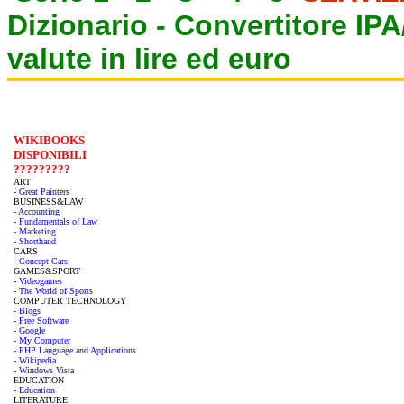
Dizionario -
Convertitore IP
valute in lire ed euro
WIKIBOOKS
DISPONIBILI
?????????
ART
- Great Painters
BUSINESS&LAW
- Accounting
- Fundamentals of Law
- Marketing
- Shorthand
CARS
- Concept Cars
GAMES&SPORT
- Videogames
- The World of Sports
COMPUTER TECHNOLOGY
- Blogs
- Free Software
- Google
- My Computer
- PHP Language and Applications
- Wikipedia
- Windows Vista
EDUCATION
- Education
LITERATURE