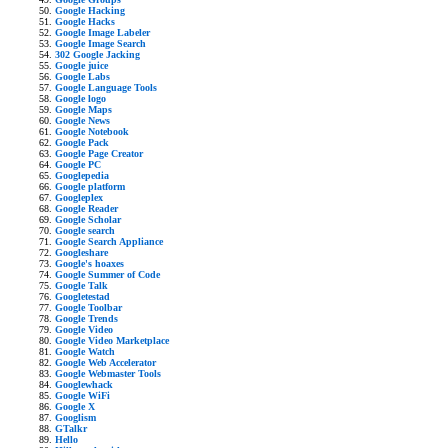
Google Hacking
Google Hacks
Google Image Labeler
Google Image Search
302 Google Jacking
Google juice
Google Labs
Google Language Tools
Google logo
Google Maps
Google News
Google Notebook
Google Pack
Google Page Creator
Google PC
Googlepedia
Google platform
Googleplex
Google Reader
Google Scholar
Google search
Google Search Appliance
Googleshare
Google's hoaxes
Google Summer of Code
Google Talk
Googletestad
Google Toolbar
Google Trends
Google Video
Google Video Marketplace
Google Watch
Google Web Accelerator
Google Webmaster Tools
Googlewhack
Google WiFi
Google X
Googlism
GTalkr
Hello