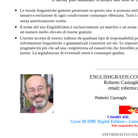
Le risorse linguistiche gratuite presentate in questo sito si possono u
tassativa esclusione di ogni condivisione comunque effettuata. Tutti i d
senza autorizzazione scritta.
Il nome del sito EnglishGratis è esclusivamente un marchio e un nome di
un numero molto elevato di risorse gratuite
L'utente accetta di tenerci indenni da qualsiasi tipo di responsabilità pe
informazioni linguistiche e grammaticali contenute sul siti. Le risposte 
pragmaticità più che ad una completezza ed esaustività che finirebbe per
utente. La segnalazione di eventuali errori è comunque gradita.
ENGLISHGRATIS.COM è 
Roberto Casiraghi
email: robertoc
Roberto Casirag
I nostri siti:
Corsi 20 ORE Digital Edition
•
Lon
Sito segnalato d
INFORMATIVA SU