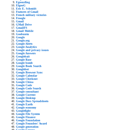
Egosurfing
ElgooG
Eric E. Schmidt
Features of Gmail
French military victories
Froogle
Gmail
GMail Drive
GmailFS
Gmail Mobile
Goobuntu
Google
Google.org
Google Alerts
Google Analytics
Google and privacy issues
Google Answers
Googlebait
Google Base
Google bomb
Google Book Search
Googlebot
Google Browser Sync
Google Calendar
Google Checkout
Google China
Google Code
Google Code Search
Google consultant
Google Current
Google Desktop
Google Docs Spreadsheets
Google Earth
Google economy
Googlefight
Google File System
Google Finance
Google Foundation
Google Founders' Award
Google generation
Google Groups