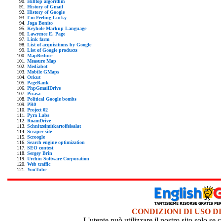
Hilltop algorithm
History of Gmail
History of Google
I'm Feeling Lucky
Joga Bonito
Keyhole Markup Language
Lawrence E. Page
Link farm
List of acquisitions by Google
List of Google products
MapReduce
Measure Map
Mediabot
Mobile GMaps
Orkut
PageRank
PhpGmailDrive
Picasa
Political Google bombs
PR0
Project 02
Pyra Labs
RoamDrive
Schnitzelmitkartoffelsalat
Scraper site
Scroogle
Search engine optimization
SEO contest
Sergey Brin
Urchin Software Corporation
Web traffic
YouTube
CONDIZIONI DI USO D
L'utente può utilizzare il nostro sito solo s