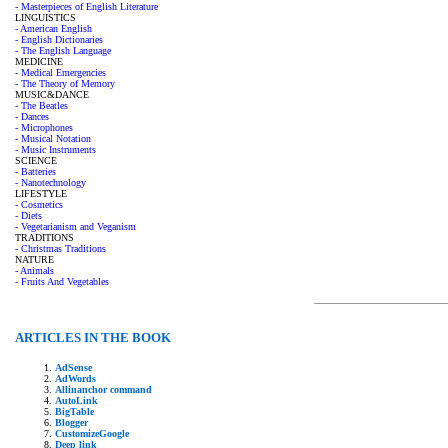
- Masterpieces of English Literature
LINGUISTICS
- American English
- English Dictionaries
- The English Language
MEDICINE
- Medical Emergencies
- The Theory of Memory
MUSIC&DANCE
- The Beatles
- Dances
- Microphones
- Musical Notation
- Music Instruments
SCIENCE
- Batteries
- Nanotechnology
LIFESTYLE
- Cosmetics
- Diets
- Vegetarianism and Veganism
TRADITIONS
- Christmas Traditions
NATURE
- Animals
- Fruits And Vegetables
ARTICLES IN THE BOOK
AdSense
AdWords
Allinanchor command
AutoLink
BigTable
Blogger
CustomizeGoogle
Deep link