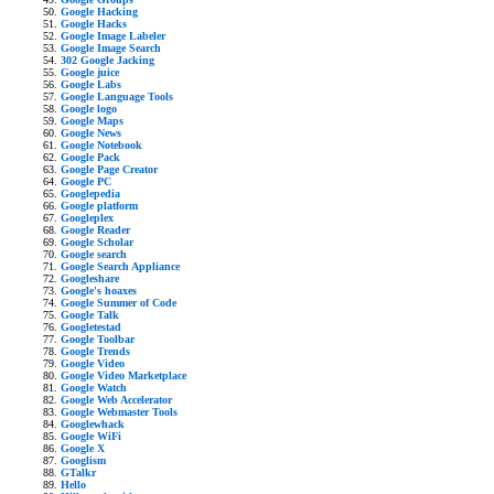
Google Hacking
Google Hacks
Google Image Labeler
Google Image Search
302 Google Jacking
Google juice
Google Labs
Google Language Tools
Google logo
Google Maps
Google News
Google Notebook
Google Pack
Google Page Creator
Google PC
Googlepedia
Google platform
Googleplex
Google Reader
Google Scholar
Google search
Google Search Appliance
Googleshare
Google's hoaxes
Google Summer of Code
Google Talk
Googletestad
Google Toolbar
Google Trends
Google Video
Google Video Marketplace
Google Watch
Google Web Accelerator
Google Webmaster Tools
Googlewhack
Google WiFi
Google X
Googlism
GTalkr
Hello