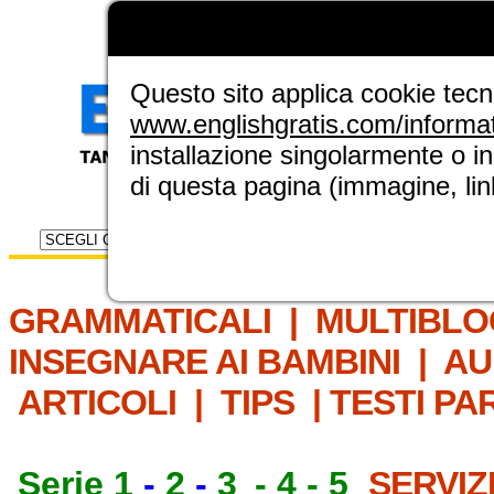
LA GRAMMATICA DI
ENGLISH GRAT
NUOVA SEZIONE ELINGUE
Questo sito applica cookie tecnic
www.englishgratis.com/informa
installazione singolarmente o i
di questa pagina (immagine, link
Selettore risorse
IL MET
GRAMMATICALI
|
MULTIBLO
INSEGNARE AI BAMBINI
|
AU
ARTICOLI
|
TIPS
|
TESTI PA
Serie 1
-
2
-
3
-
4
-
5
SERVIZ