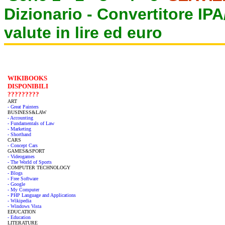
Dizionario -
Convertitore IP
valute in lire ed euro
WIKIBOOKS
DISPONIBILI
?????????
ART
- Great Painters
BUSINESS&LAW
- Accounting
- Fundamentals of Law
- Marketing
- Shorthand
CARS
- Concept Cars
GAMES&SPORT
- Videogames
- The World of Sports
COMPUTER TECHNOLOGY
- Blogs
- Free Software
- Google
- My Computer
- PHP Language and Applications
- Wikipedia
- Windows Vista
EDUCATION
- Education
LITERATURE