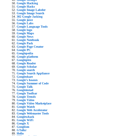
Google Hacking
Google Hacks
Google Image Labeler
Google Image Search
302 Google Jacking
Google juice
Google Labs
Google Language Tools
Google logo
Google Maps
Google News
Google Notebook
Google Pack
Google Page Creator
Google PC
Googlepedia
Google platform
Googleplex
Google Reader
Google Scholar
Google search
Google Search Appliance
Googleshare
Google's hoaxes
Google Summer of Code
Google Talk
Googletestad
Google Toolbar
Google Trends
Google Video
Google Video Marketplace
Google Watch
Google Web Accelerator
Google Webmaster Tools
Googlewhack
Google WiFi
Google X
Googlism
GTalkr
Hello