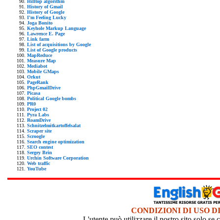
Hilltop algorithm
History of Gmail
History of Google
I'm Feeling Lucky
Joga Bonito
Keyhole Markup Language
Lawrence E. Page
Link farm
List of acquisitions by Google
List of Google products
MapReduce
Measure Map
Mediabot
Mobile GMaps
Orkut
PageRank
PhpGmailDrive
Picasa
Political Google bombs
PR0
Project 02
Pyra Labs
RoamDrive
Schnitzelmitkartoffelsalat
Scraper site
Scroogle
Search engine optimization
SEO contest
Sergey Brin
Urchin Software Corporation
Web traffic
YouTube
CONDIZIONI DI USO D
L'utente può utilizzare il nostro sito solo s