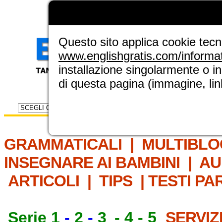
LA GRAMMATICA DI
ENGLISH GRAT
NUOVA SEZIONE ELINGUE
Questo sito applica cookie tecnic
www.englishgratis.com/informa
installazione singolarmente o i
di questa pagina (immagine, link
Selettore risorse
IL MET
GRAMMATICALI
|
MULTIBLO
INSEGNARE AI BAMBINI
|
AU
ARTICOLI
|
TIPS
|
TESTI PA
Serie 1
-
2
-
3
-
4
-
5
SERVIZ