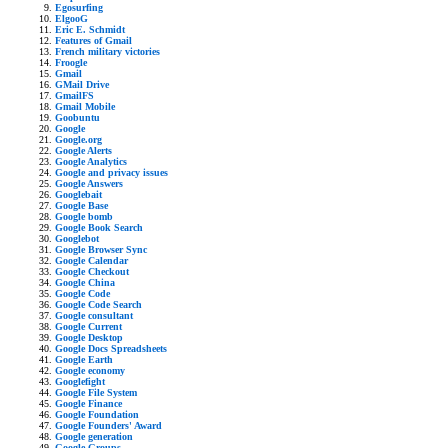
Egosurfing
ElgooG
Eric E. Schmidt
Features of Gmail
French military victories
Froogle
Gmail
GMail Drive
GmailFS
Gmail Mobile
Goobuntu
Google
Google.org
Google Alerts
Google Analytics
Google and privacy issues
Google Answers
Googlebait
Google Base
Google bomb
Google Book Search
Googlebot
Google Browser Sync
Google Calendar
Google Checkout
Google China
Google Code
Google Code Search
Google consultant
Google Current
Google Desktop
Google Docs Spreadsheets
Google Earth
Google economy
Googlefight
Google File System
Google Finance
Google Foundation
Google Founders' Award
Google generation
Google Groups