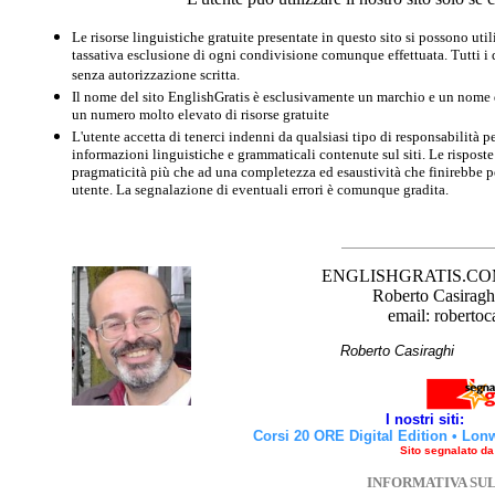
Le risorse linguistiche gratuite presentate in questo sito si possono u
tassativa esclusione di ogni condivisione comunque effettuata. Tutti i d
senza autorizzazione scritta.
Il nome del sito EnglishGratis è esclusivamente un marchio e un nome di
un numero molto elevato di risorse gratuite
L'utente accetta di tenerci indenni da qualsiasi tipo di responsabilità pe
informazioni linguistiche e grammaticali contenute sul siti. Le risposte 
pragmaticità più che ad una completezza ed esaustività che finirebbe per
utente. La segnalazione di eventuali errori è comunque gradita.
ENGLISHGRATIS.COM è 
Roberto Casiraghi
email: robertoc
Roberto Casirag
I nostri siti:
Corsi 20 ORE Digital Edition
•
Lon
Sito segnalato d
INFORMATIVA SU