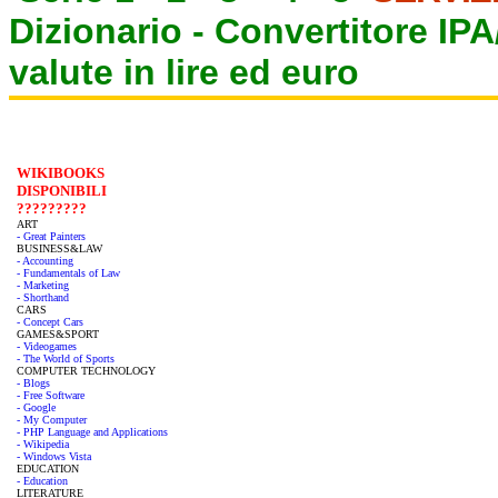
Dizionario -
Convertitore IP
valute in lire ed euro
WIKIBOOKS
DISPONIBILI
?????????
ART
- Great Painters
BUSINESS&LAW
- Accounting
- Fundamentals of Law
- Marketing
- Shorthand
CARS
- Concept Cars
GAMES&SPORT
- Videogames
- The World of Sports
COMPUTER TECHNOLOGY
- Blogs
- Free Software
- Google
- My Computer
- PHP Language and Applications
- Wikipedia
- Windows Vista
EDUCATION
- Education
LITERATURE