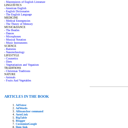
- Masterpieces of English Literature
LINGUISTICS
- American English
- English Dictionaries
- The English Language
MEDICINE
- Medical Emergencies
- The Theory of Memory
MUSIC&DANCE
- The Beatles
- Dances
- Microphones
- Musical Notation
- Music Instruments
SCIENCE
- Batteries
- Nanotechnology
LIFESTYLE
- Cosmetics
- Diets
- Vegetarianism and Veganism
TRADITIONS
- Christmas Traditions
NATURE
- Animals
- Fruits And Vegetables
ARTICLES IN THE BOOK
AdSense
AdWords
Allinanchor command
AutoLink
BigTable
Blogger
CustomizeGoogle
Deep link