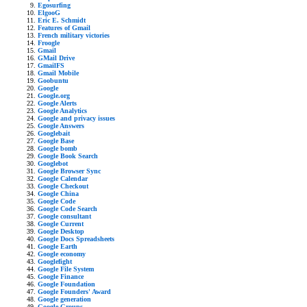
Egosurfing
ElgooG
Eric E. Schmidt
Features of Gmail
French military victories
Froogle
Gmail
GMail Drive
GmailFS
Gmail Mobile
Goobuntu
Google
Google.org
Google Alerts
Google Analytics
Google and privacy issues
Google Answers
Googlebait
Google Base
Google bomb
Google Book Search
Googlebot
Google Browser Sync
Google Calendar
Google Checkout
Google China
Google Code
Google Code Search
Google consultant
Google Current
Google Desktop
Google Docs Spreadsheets
Google Earth
Google economy
Googlefight
Google File System
Google Finance
Google Foundation
Google Founders' Award
Google generation
Google Groups