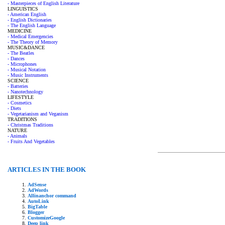
- Masterpieces of English Literature
LINGUISTICS
- American English
- English Dictionaries
- The English Language
MEDICINE
- Medical Emergencies
- The Theory of Memory
MUSIC&DANCE
- The Beatles
- Dances
- Microphones
- Musical Notation
- Music Instruments
SCIENCE
- Batteries
- Nanotechnology
LIFESTYLE
- Cosmetics
- Diets
- Vegetarianism and Veganism
TRADITIONS
- Christmas Traditions
NATURE
- Animals
- Fruits And Vegetables
ARTICLES IN THE BOOK
AdSense
AdWords
Allinanchor command
AutoLink
BigTable
Blogger
CustomizeGoogle
Deep link