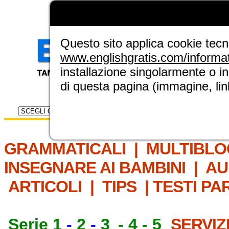
LA GRAMMATICA DI
ENGLISH GRAT
NUOVA SEZIONE ELINGUE
Questo sito applica cookie tecnic
www.englishgratis.com/informa
installazione singolarmente o i
di questa pagina (immagine, link
Selettore risorse
IL MET
GRAMMATICALI
|
MULTIBLO
INSEGNARE AI BAMBINI
|
AU
ARTICOLI
|
TIPS
|
TESTI PA
Serie 1
-
2
-
3
-
4
-
5
SERVIZ