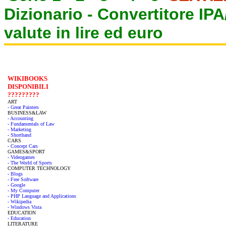
Dizionario -
Convertitore IP
valute in lire ed euro
WIKIBOOKS
DISPONIBILI
?????????
ART
- Great Painters
BUSINESS&LAW
- Accounting
- Fundamentals of Law
- Marketing
- Shorthand
CARS
- Concept Cars
GAMES&SPORT
- Videogames
- The World of Sports
COMPUTER TECHNOLOGY
- Blogs
- Free Software
- Google
- My Computer
- PHP Language and Applications
- Wikipedia
- Windows Vista
EDUCATION
- Education
LITERATURE