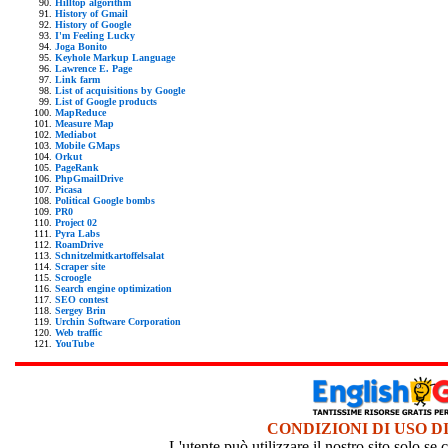
Hilltop algorithm
History of Gmail
History of Google
I'm Feeling Lucky
Joga Bonito
Keyhole Markup Language
Lawrence E. Page
Link farm
List of acquisitions by Google
List of Google products
MapReduce
Measure Map
Mediabot
Mobile GMaps
Orkut
PageRank
PhpGmailDrive
Picasa
Political Google bombs
PR0
Project 02
Pyra Labs
RoamDrive
Schnitzelmitkartoffelsalat
Scraper site
Scroogle
Search engine optimization
SEO contest
Sergey Brin
Urchin Software Corporation
Web traffic
YouTube
CONDIZIONI DI USO D
L'utente può utilizzare il nostro sito solo s