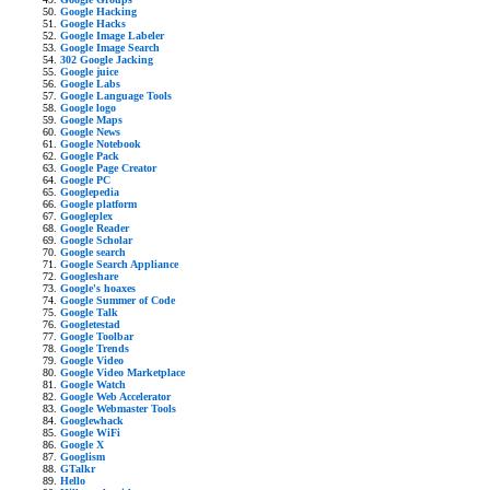
Google Hacking
Google Hacks
Google Image Labeler
Google Image Search
302 Google Jacking
Google juice
Google Labs
Google Language Tools
Google logo
Google Maps
Google News
Google Notebook
Google Pack
Google Page Creator
Google PC
Googlepedia
Google platform
Googleplex
Google Reader
Google Scholar
Google search
Google Search Appliance
Googleshare
Google's hoaxes
Google Summer of Code
Google Talk
Googletestad
Google Toolbar
Google Trends
Google Video
Google Video Marketplace
Google Watch
Google Web Accelerator
Google Webmaster Tools
Googlewhack
Google WiFi
Google X
Googlism
GTalkr
Hello