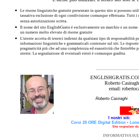
Le risorse linguistiche gratuite presentate in questo sito si possono u
tassativa esclusione di ogni condivisione comunque effettuata. Tutti i d
senza autorizzazione scritta.
Il nome del sito EnglishGratis è esclusivamente un marchio e un nome di
un numero molto elevato di risorse gratuite
L'utente accetta di tenerci indenni da qualsiasi tipo di responsabilità pe
informazioni linguistiche e grammaticali contenute sul siti. Le risposte 
pragmaticità più che ad una completezza ed esaustività che finirebbe per
utente. La segnalazione di eventuali errori è comunque gradita.
ENGLISHGRATIS.COM è 
Roberto Casiraghi
email: robertoc
Roberto Casirag
I nostri siti:
Corsi 20 ORE Digital Edition
•
Lon
Sito segnalato d
INFORMATIVA SU