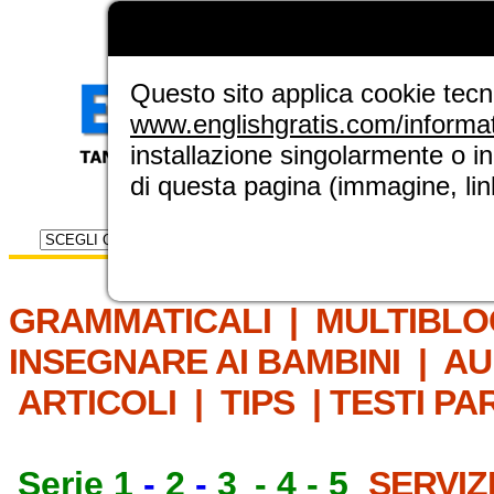
LA GRAMMATICA DI
ENGLISH GRAT
NUOVA SEZIONE ELINGUE
Questo sito applica cookie tecnic
www.englishgratis.com/informa
installazione singolarmente o i
di questa pagina (immagine, link
Selettore risorse
IL MET
GRAMMATICALI
|
MULTIBLO
INSEGNARE AI BAMBINI
|
AU
ARTICOLI
|
TIPS
|
TESTI PA
Serie 1
-
2
-
3
-
4
-
5
SERVIZ