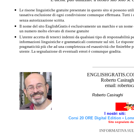
Le risorse linguistiche gratuite presentate in questo sito si possono u
tassativa esclusione di ogni condivisione comunque effettuata. Tutti i d
senza autorizzazione scritta.
Il nome del sito EnglishGratis è esclusivamente un marchio e un nome di
un numero molto elevato di risorse gratuite
L'utente accetta di tenerci indenni da qualsiasi tipo di responsabilità pe
informazioni linguistiche e grammaticali contenute sul siti. Le risposte 
pragmaticità più che ad una completezza ed esaustività che finirebbe per
utente. La segnalazione di eventuali errori è comunque gradita.
ENGLISHGRATIS.COM è 
Roberto Casiraghi
email: robertoc
Roberto Casirag
I nostri siti:
Corsi 20 ORE Digital Edition
•
Lon
Sito segnalato d
INFORMATIVA SU