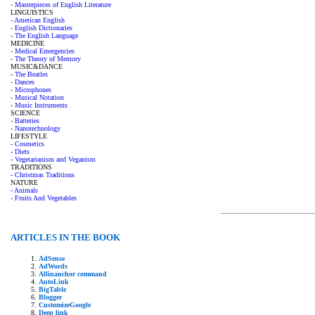
- Masterpieces of English Literature
LINGUISTICS
- American English
- English Dictionaries
- The English Language
MEDICINE
- Medical Emergencies
- The Theory of Memory
MUSIC&DANCE
- The Beatles
- Dances
- Microphones
- Musical Notation
- Music Instruments
SCIENCE
- Batteries
- Nanotechnology
LIFESTYLE
- Cosmetics
- Diets
- Vegetarianism and Veganism
TRADITIONS
- Christmas Traditions
NATURE
- Animals
- Fruits And Vegetables
ARTICLES IN THE BOOK
AdSense
AdWords
Allinanchor command
AutoLink
BigTable
Blogger
CustomizeGoogle
Deep link