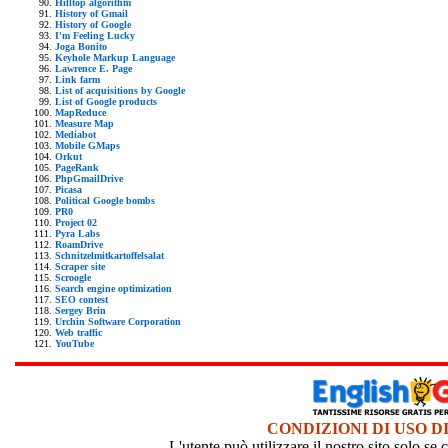
Hilltop algorithm
History of Gmail
History of Google
I'm Feeling Lucky
Joga Bonito
Keyhole Markup Language
Lawrence E. Page
Link farm
List of acquisitions by Google
List of Google products
MapReduce
Measure Map
Mediabot
Mobile GMaps
Orkut
PageRank
PhpGmailDrive
Picasa
Political Google bombs
PR0
Project 02
Pyra Labs
RoamDrive
Schnitzelmitkartoffelsalat
Scraper site
Scroogle
Search engine optimization
SEO contest
Sergey Brin
Urchin Software Corporation
Web traffic
YouTube
CONDIZIONI DI USO D
L'utente può utilizzare il nostro sito solo s