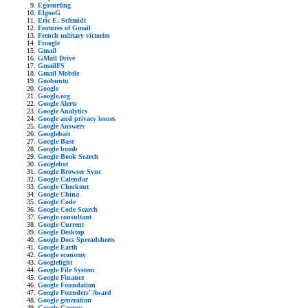
Egosurfing
ElgooG
Eric E. Schmidt
Features of Gmail
French military victories
Froogle
Gmail
GMail Drive
GmailFS
Gmail Mobile
Goobuntu
Google
Google.org
Google Alerts
Google Analytics
Google and privacy issues
Google Answers
Googlebait
Google Base
Google bomb
Google Book Search
Googlebot
Google Browser Sync
Google Calendar
Google Checkout
Google China
Google Code
Google Code Search
Google consultant
Google Current
Google Desktop
Google Docs Spreadsheets
Google Earth
Google economy
Googlefight
Google File System
Google Finance
Google Foundation
Google Founders' Award
Google generation
Google Groups