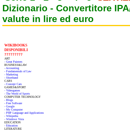
Dizionario -
Convertitore IP
valute in lire ed euro
WIKIBOOKS
DISPONIBILI
?????????
ART
- Great Painters
BUSINESS&LAW
- Accounting
- Fundamentals of Law
- Marketing
- Shorthand
CARS
- Concept Cars
GAMES&SPORT
- Videogames
- The World of Sports
COMPUTER TECHNOLOGY
- Blogs
- Free Software
- Google
- My Computer
- PHP Language and Applications
- Wikipedia
- Windows Vista
EDUCATION
- Education
LITERATURE