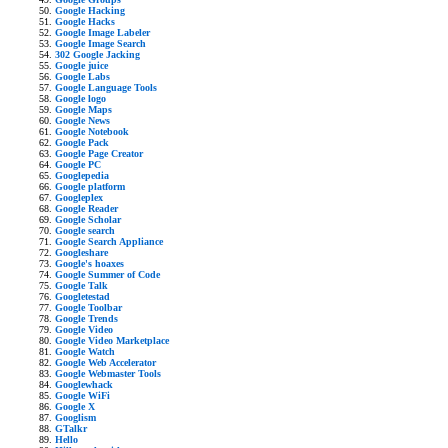
Google Hacking
Google Hacks
Google Image Labeler
Google Image Search
302 Google Jacking
Google juice
Google Labs
Google Language Tools
Google logo
Google Maps
Google News
Google Notebook
Google Pack
Google Page Creator
Google PC
Googlepedia
Google platform
Googleplex
Google Reader
Google Scholar
Google search
Google Search Appliance
Googleshare
Google's hoaxes
Google Summer of Code
Google Talk
Googletestad
Google Toolbar
Google Trends
Google Video
Google Video Marketplace
Google Watch
Google Web Accelerator
Google Webmaster Tools
Googlewhack
Google WiFi
Google X
Googlism
GTalkr
Hello