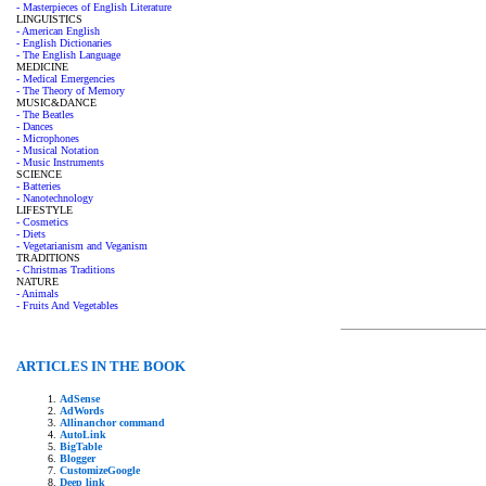
- Masterpieces of English Literature
LINGUISTICS
- American English
- English Dictionaries
- The English Language
MEDICINE
- Medical Emergencies
- The Theory of Memory
MUSIC&DANCE
- The Beatles
- Dances
- Microphones
- Musical Notation
- Music Instruments
SCIENCE
- Batteries
- Nanotechnology
LIFESTYLE
- Cosmetics
- Diets
- Vegetarianism and Veganism
TRADITIONS
- Christmas Traditions
NATURE
- Animals
- Fruits And Vegetables
ARTICLES IN THE BOOK
AdSense
AdWords
Allinanchor command
AutoLink
BigTable
Blogger
CustomizeGoogle
Deep link