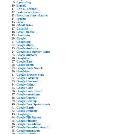
Egosurfing
ElgooG
Eric E. Schmidt
Features of Gmail
French military victories
Froogle
Gmail
GMail Drive
GmailFS
Gmail Mobile
Goobuntu
Google
Google.org
Google Alerts
Google Analytics
Google and privacy issues
Google Answers
Googlebait
Google Base
Google bomb
Google Book Search
Googlebot
Google Browser Sync
Google Calendar
Google Checkout
Google China
Google Code
Google Code Search
Google consultant
Google Current
Google Desktop
Google Docs Spreadsheets
Google Earth
Google economy
Googlefight
Google File System
Google Finance
Google Foundation
Google Founders' Award
Google generation
Google Groups