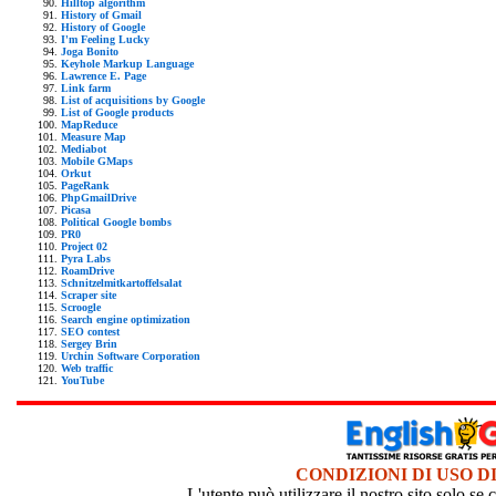
Hilltop algorithm
History of Gmail
History of Google
I'm Feeling Lucky
Joga Bonito
Keyhole Markup Language
Lawrence E. Page
Link farm
List of acquisitions by Google
List of Google products
MapReduce
Measure Map
Mediabot
Mobile GMaps
Orkut
PageRank
PhpGmailDrive
Picasa
Political Google bombs
PR0
Project 02
Pyra Labs
RoamDrive
Schnitzelmitkartoffelsalat
Scraper site
Scroogle
Search engine optimization
SEO contest
Sergey Brin
Urchin Software Corporation
Web traffic
YouTube
CONDIZIONI DI USO D
L'utente può utilizzare il nostro sito solo s