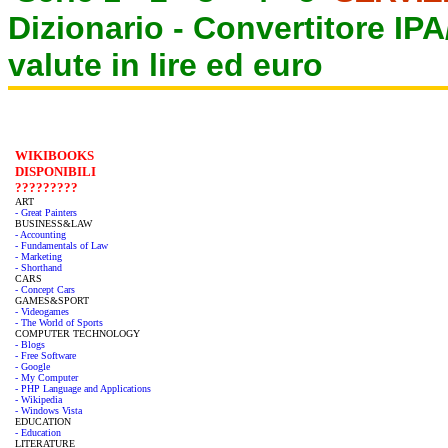
Dizionario -
Convertitore IP
valute in lire ed euro
WIKIBOOKS
DISPONIBILI
?????????
ART
- Great Painters
BUSINESS&LAW
- Accounting
- Fundamentals of Law
- Marketing
- Shorthand
CARS
- Concept Cars
GAMES&SPORT
- Videogames
- The World of Sports
COMPUTER TECHNOLOGY
- Blogs
- Free Software
- Google
- My Computer
- PHP Language and Applications
- Wikipedia
- Windows Vista
EDUCATION
- Education
LITERATURE