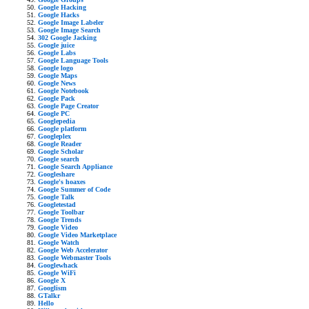
Google Hacking
Google Hacks
Google Image Labeler
Google Image Search
302 Google Jacking
Google juice
Google Labs
Google Language Tools
Google logo
Google Maps
Google News
Google Notebook
Google Pack
Google Page Creator
Google PC
Googlepedia
Google platform
Googleplex
Google Reader
Google Scholar
Google search
Google Search Appliance
Googleshare
Google's hoaxes
Google Summer of Code
Google Talk
Googletestad
Google Toolbar
Google Trends
Google Video
Google Video Marketplace
Google Watch
Google Web Accelerator
Google Webmaster Tools
Googlewhack
Google WiFi
Google X
Googlism
GTalkr
Hello