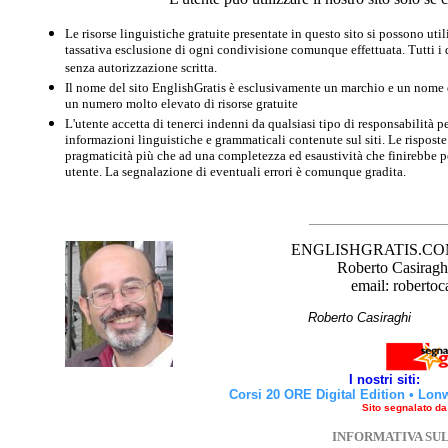
Le risorse linguistiche gratuite presentate in questo sito si possono u
tassativa esclusione di ogni condivisione comunque effettuata. Tutti i d
senza autorizzazione scritta.
Il nome del sito EnglishGratis è esclusivamente un marchio e un nome di
un numero molto elevato di risorse gratuite
L'utente accetta di tenerci indenni da qualsiasi tipo di responsabilità pe
informazioni linguistiche e grammaticali contenute sul siti. Le risposte 
pragmaticità più che ad una completezza ed esaustività che finirebbe per
utente. La segnalazione di eventuali errori è comunque gradita.
ENGLISHGRATIS.COM è 
Roberto Casiraghi
email: robertoc
Roberto Casirag
I nostri siti:
Corsi 20 ORE Digital Edition
•
Lon
Sito segnalato d
INFORMATIVA SU