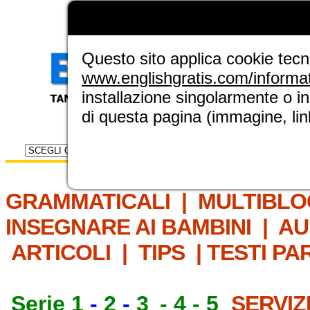
LA GRAMMATICA DI
ENGLISH GRAT
NUOVA SEZIONE ELINGUE
Questo sito applica cookie tecnic
www.englishgratis.com/informa
installazione singolarmente o i
di questa pagina (immagine, link
Selettore risorse
IL MET
GRAMMATICALI
|
MULTIBLO
INSEGNARE AI BAMBINI
|
AU
ARTICOLI
|
TIPS
|
TESTI PA
Serie 1
-
2
-
3
-
4
-
5
SERVIZ