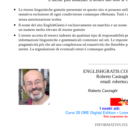
Le risorse linguistiche gratuite presentate in questo sito si possono u
tassativa esclusione di ogni condivisione comunque effettuata. Tutti i d
senza autorizzazione scritta.
Il nome del sito EnglishGratis è esclusivamente un marchio e un nome di
un numero molto elevato di risorse gratuite
L'utente accetta di tenerci indenni da qualsiasi tipo di responsabilità pe
informazioni linguistiche e grammaticali contenute sul siti. Le risposte 
pragmaticità più che ad una completezza ed esaustività che finirebbe per
utente. La segnalazione di eventuali errori è comunque gradita.
ENGLISHGRATIS.COM è 
Roberto Casiraghi
email: robertoc
Roberto Casirag
I nostri siti:
Corsi 20 ORE Digital Edition
•
Lon
Sito segnalato d
INFORMATIVA SU