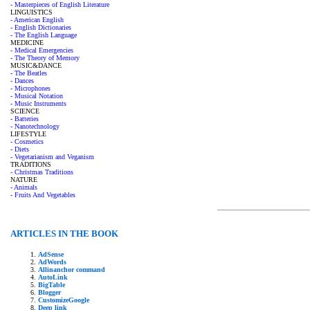
- Masterpieces of English Literature
LINGUISTICS
- American English
- English Dictionaries
- The English Language
MEDICINE
- Medical Emergencies
- The Theory of Memory
MUSIC&DANCE
- The Beatles
- Dances
- Microphones
- Musical Notation
- Music Instruments
SCIENCE
- Batteries
- Nanotechnology
LIFESTYLE
- Cosmetics
- Diets
- Vegetarianism and Veganism
TRADITIONS
- Christmas Traditions
NATURE
- Animals
- Fruits And Vegetables
ARTICLES IN THE BOOK
AdSense
AdWords
Allinanchor command
AutoLink
BigTable
Blogger
CustomizeGoogle
Deep link