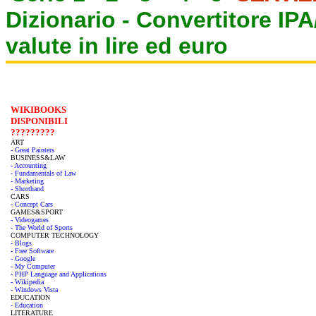
Dizionario -
Convertitore IP
valute in lire ed euro
WIKIBOOKS
DISPONIBILI
?????????
ART
- Great Painters
BUSINESS&LAW
- Accounting
- Fundamentals of Law
- Marketing
- Shorthand
CARS
- Concept Cars
GAMES&SPORT
- Videogames
- The World of Sports
COMPUTER TECHNOLOGY
- Blogs
- Free Software
- Google
- My Computer
- PHP Language and Applications
- Wikipedia
- Windows Vista
EDUCATION
- Education
LITERATURE