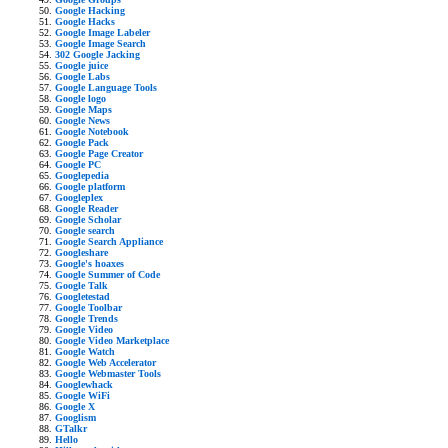
Google Hacking
Google Hacks
Google Image Labeler
Google Image Search
302 Google Jacking
Google juice
Google Labs
Google Language Tools
Google logo
Google Maps
Google News
Google Notebook
Google Pack
Google Page Creator
Google PC
Googlepedia
Google platform
Googleplex
Google Reader
Google Scholar
Google search
Google Search Appliance
Googleshare
Google's hoaxes
Google Summer of Code
Google Talk
Googletestad
Google Toolbar
Google Trends
Google Video
Google Video Marketplace
Google Watch
Google Web Accelerator
Google Webmaster Tools
Googlewhack
Google WiFi
Google X
Googlism
GTalkr
Hello