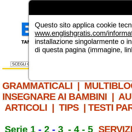
LA GRAMMATICA DI
ENGLISH GRAT
NUOVA SEZIONE ELINGUE
Questo sito applica cookie tecnic
www.englishgratis.com/informa
installazione singolarmente o i
di questa pagina (immagine, link
Selettore risorse
IL MET
GRAMMATICALI
|
MULTIBLO
INSEGNARE AI BAMBINI
|
AU
ARTICOLI
|
TIPS
|
TESTI PA
Serie 1
-
2
-
3
-
4
-
5
SERVIZ