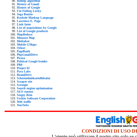
Hilltop algorithm
History of Gmail
History of Google
I'm Feeling Lucky
Joga Bonito
Keyhole Markup Language
Lawrence E. Page
Link farm
List of acquisitions by Google
List of Google products
MapReduce
Measure Map
Mediabot
Mobile GMaps
Orkut
PageRank
PhpGmailDrive
Picasa
Political Google bombs
PR0
Project 02
Pyra Labs
RoamDrive
Schnitzelmitkartoffelsalat
Scraper site
Scroogle
Search engine optimization
SEO contest
Sergey Brin
Urchin Software Corporation
Web traffic
YouTube
CONDIZIONI DI USO D
L'utente può utilizzare il nostro sito solo s