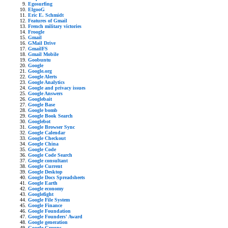
Egosurfing
ElgooG
Eric E. Schmidt
Features of Gmail
French military victories
Froogle
Gmail
GMail Drive
GmailFS
Gmail Mobile
Goobuntu
Google
Google.org
Google Alerts
Google Analytics
Google and privacy issues
Google Answers
Googlebait
Google Base
Google bomb
Google Book Search
Googlebot
Google Browser Sync
Google Calendar
Google Checkout
Google China
Google Code
Google Code Search
Google consultant
Google Current
Google Desktop
Google Docs Spreadsheets
Google Earth
Google economy
Googlefight
Google File System
Google Finance
Google Foundation
Google Founders' Award
Google generation
Google Groups