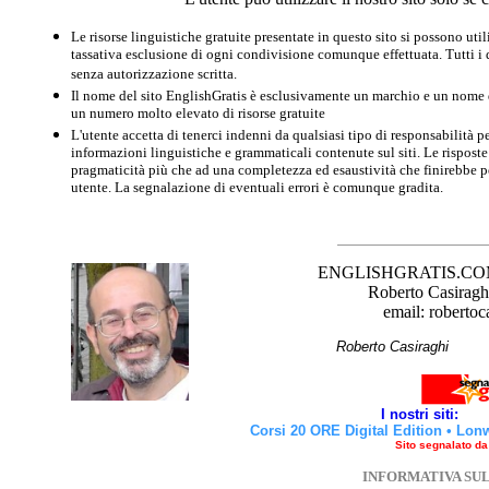
Le risorse linguistiche gratuite presentate in questo sito si possono u
tassativa esclusione di ogni condivisione comunque effettuata. Tutti i d
senza autorizzazione scritta.
Il nome del sito EnglishGratis è esclusivamente un marchio e un nome di
un numero molto elevato di risorse gratuite
L'utente accetta di tenerci indenni da qualsiasi tipo di responsabilità pe
informazioni linguistiche e grammaticali contenute sul siti. Le risposte 
pragmaticità più che ad una completezza ed esaustività che finirebbe per
utente. La segnalazione di eventuali errori è comunque gradita.
ENGLISHGRATIS.COM è 
Roberto Casiraghi
email: robertoc
Roberto Casirag
I nostri siti:
Corsi 20 ORE Digital Edition
•
Lon
Sito segnalato d
INFORMATIVA SU