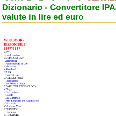
Dizionario -
Convertitore IP
valute in lire ed euro
WIKIBOOKS
DISPONIBILI
?????????
ART
- Great Painters
BUSINESS&LAW
- Accounting
- Fundamentals of Law
- Marketing
- Shorthand
CARS
- Concept Cars
GAMES&SPORT
- Videogames
- The World of Sports
COMPUTER TECHNOLOGY
- Blogs
- Free Software
- Google
- My Computer
- PHP Language and Applications
- Wikipedia
- Windows Vista
EDUCATION
- Education
LITERATURE