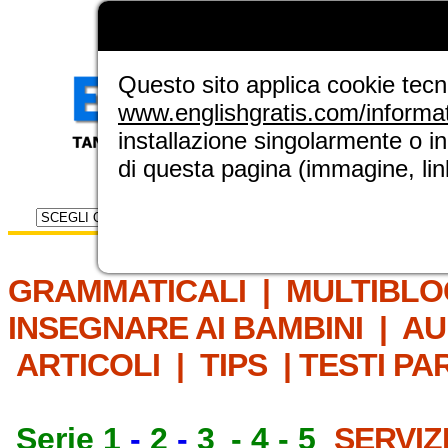
LA GRAMMATICA DI
ENGLISH GRAT
NUOVA SEZIONE ELINGUE
Questo sito applica cookie tecnic
www.englishgratis.com/informa
installazione singolarmente o i
di questa pagina (immagine, link
Selettore risorse
IL MET
GRAMMATICALI
|
MULTIBLO
INSEGNARE AI BAMBINI
|
AU
ARTICOLI
|
TIPS
|
TESTI PA
Serie 1
-
2
-
3
-
4
-
5
SERVIZ