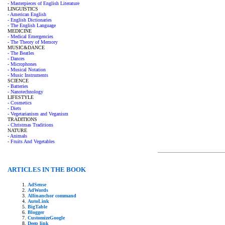
- Masterpieces of English Literature
LINGUISTICS
- American English
- English Dictionaries
- The English Language
MEDICINE
- Medical Emergencies
- The Theory of Memory
MUSIC&DANCE
- The Beatles
- Dances
- Microphones
- Musical Notation
- Music Instruments
SCIENCE
- Batteries
- Nanotechnology
LIFESTYLE
- Cosmetics
- Diets
- Vegetarianism and Veganism
TRADITIONS
- Christmas Traditions
NATURE
- Animals
- Fruits And Vegetables
ARTICLES IN THE BOOK
AdSense
AdWords
Allinanchor command
AutoLink
BigTable
Blogger
CustomizeGoogle
Deep link