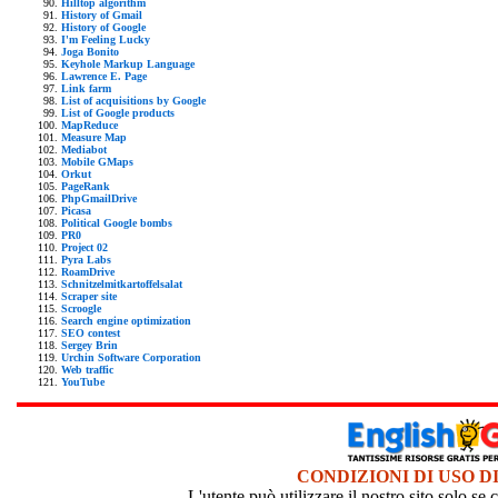
Hilltop algorithm
History of Gmail
History of Google
I'm Feeling Lucky
Joga Bonito
Keyhole Markup Language
Lawrence E. Page
Link farm
List of acquisitions by Google
List of Google products
MapReduce
Measure Map
Mediabot
Mobile GMaps
Orkut
PageRank
PhpGmailDrive
Picasa
Political Google bombs
PR0
Project 02
Pyra Labs
RoamDrive
Schnitzelmitkartoffelsalat
Scraper site
Scroogle
Search engine optimization
SEO contest
Sergey Brin
Urchin Software Corporation
Web traffic
YouTube
CONDIZIONI DI USO D
L'utente può utilizzare il nostro sito solo s