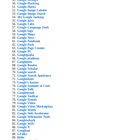
Google Hacking
Google Hacks
Google Image Labeler
Google Image Search
302 Google Jacking
Google juice
Google Labs
Google Language Tools
Google logo
Google Maps
Google News
Google Notebook
Google Pack
Google Page Creator
Google PC
Googlepedia
Google platform
Googleplex
Google Reader
Google Scholar
Google search
Google Search Appliance
Googleshare
Google's hoaxes
Google Summer of Code
Google Talk
Googletestad
Google Toolbar
Google Trends
Google Video
Google Video Marketplace
Google Watch
Google Web Accelerator
Google Webmaster Tools
Googlewhack
Google WiFi
Google X
Googlism
GTalkr
Hello