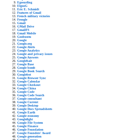
Egosurfing
ElgooG
Eric E. Schmidt
Features of Gmail
French military victories
Froogle
Gmail
GMail Drive
GmailFS
Gmail Mobile
Goobuntu
Google
Google.org
Google Alerts
Google Analytics
Google and privacy issues
Google Answers
Googlebait
Google Base
Google bomb
Google Book Search
Googlebot
Google Browser Sync
Google Calendar
Google Checkout
Google China
Google Code
Google Code Search
Google consultant
Google Current
Google Desktop
Google Docs Spreadsheets
Google Earth
Google economy
Googlefight
Google File System
Google Finance
Google Foundation
Google Founders' Award
Google generation
Google Groups