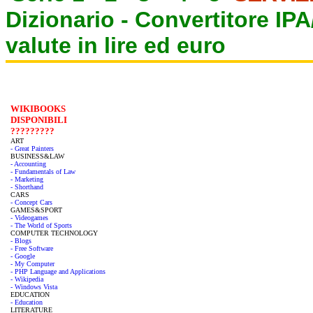
Dizionario -
Convertitore IP
valute in lire ed euro
WIKIBOOKS
DISPONIBILI
?????????
ART
- Great Painters
BUSINESS&LAW
- Accounting
- Fundamentals of Law
- Marketing
- Shorthand
CARS
- Concept Cars
GAMES&SPORT
- Videogames
- The World of Sports
COMPUTER TECHNOLOGY
- Blogs
- Free Software
- Google
- My Computer
- PHP Language and Applications
- Wikipedia
- Windows Vista
EDUCATION
- Education
LITERATURE