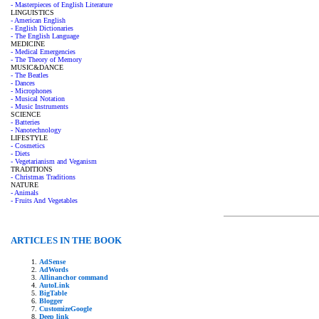
- Masterpieces of English Literature
LINGUISTICS
- American English
- English Dictionaries
- The English Language
MEDICINE
- Medical Emergencies
- The Theory of Memory
MUSIC&DANCE
- The Beatles
- Dances
- Microphones
- Musical Notation
- Music Instruments
SCIENCE
- Batteries
- Nanotechnology
LIFESTYLE
- Cosmetics
- Diets
- Vegetarianism and Veganism
TRADITIONS
- Christmas Traditions
NATURE
- Animals
- Fruits And Vegetables
ARTICLES IN THE BOOK
AdSense
AdWords
Allinanchor command
AutoLink
BigTable
Blogger
CustomizeGoogle
Deep link