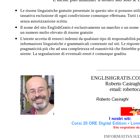
Le risorse linguistiche gratuite presentate in questo sito si possono u
tassativa esclusione di ogni condivisione comunque effettuata. Tutti i d
senza autorizzazione scritta.
Il nome del sito EnglishGratis è esclusivamente un marchio e un nome di
un numero molto elevato di risorse gratuite
L'utente accetta di tenerci indenni da qualsiasi tipo di responsabilità pe
informazioni linguistiche e grammaticali contenute sul siti. Le risposte 
pragmaticità più che ad una completezza ed esaustività che finirebbe per
utente. La segnalazione di eventuali errori è comunque gradita.
ENGLISHGRATIS.COM è 
Roberto Casiraghi
email: robertoc
Roberto Casirag
I nostri siti:
Corsi 20 ORE Digital Edition
•
Lon
Sito segnalato d
INFORMATIVA SU