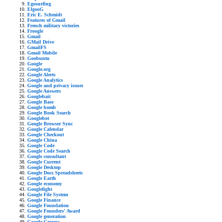
Egosurfing
ElgooG
Eric E. Schmidt
Features of Gmail
French military victories
Froogle
Gmail
GMail Drive
GmailFS
Gmail Mobile
Goobuntu
Google
Google.org
Google Alerts
Google Analytics
Google and privacy issues
Google Answers
Googlebait
Google Base
Google bomb
Google Book Search
Googlebot
Google Browser Sync
Google Calendar
Google Checkout
Google China
Google Code
Google Code Search
Google consultant
Google Current
Google Desktop
Google Docs Spreadsheets
Google Earth
Google economy
Googlefight
Google File System
Google Finance
Google Foundation
Google Founders' Award
Google generation
Google Groups