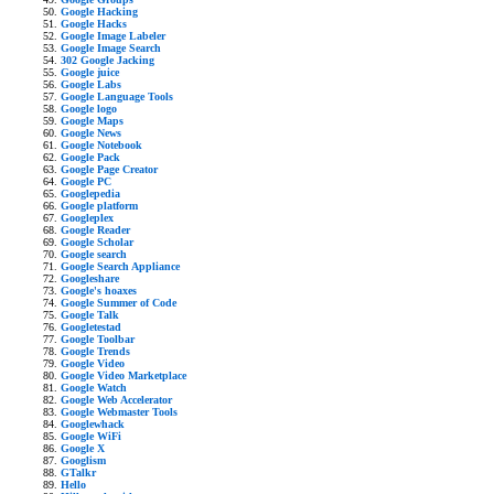
Google Hacking
Google Hacks
Google Image Labeler
Google Image Search
302 Google Jacking
Google juice
Google Labs
Google Language Tools
Google logo
Google Maps
Google News
Google Notebook
Google Pack
Google Page Creator
Google PC
Googlepedia
Google platform
Googleplex
Google Reader
Google Scholar
Google search
Google Search Appliance
Googleshare
Google's hoaxes
Google Summer of Code
Google Talk
Googletestad
Google Toolbar
Google Trends
Google Video
Google Video Marketplace
Google Watch
Google Web Accelerator
Google Webmaster Tools
Googlewhack
Google WiFi
Google X
Googlism
GTalkr
Hello