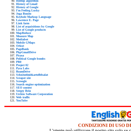
Hilltop algorithm
History of Gmail
History of Google
I'm Feeling Lucky
Joga Bonito
Keyhole Markup Language
Lawrence E. Page
Link farm
List of acquisitions by Google
List of Google products
MapReduce
Measure Map
Mediabot
Mobile GMaps
Orkut
PageRank
PhpGmailDrive
Picasa
Political Google bombs
PR0
Project 02
Pyra Labs
RoamDrive
Schnitzelmitkartoffelsalat
Scraper site
Scroogle
Search engine optimization
SEO contest
Sergey Brin
Urchin Software Corporation
Web traffic
YouTube
CONDIZIONI DI USO D
L'utente può utilizzare il nostro sito solo s