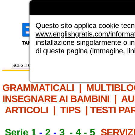
LA GRAMMATICA DI
ENGLISH GRAT
NUOVA SEZIONE ELINGUE
Questo sito applica cookie tecnic
www.englishgratis.com/informa
installazione singolarmente o i
di questa pagina (immagine, link
Selettore risorse
IL MET
GRAMMATICALI
|
MULTIBLO
INSEGNARE AI BAMBINI
|
AU
ARTICOLI
|
TIPS
|
TESTI PA
Serie 1
-
2
-
3
-
4
-
5
SERVIZ