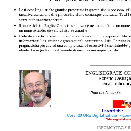
Le risorse linguistiche gratuite presentate in questo sito si possono u
tassativa esclusione di ogni condivisione comunque effettuata. Tutti i d
senza autorizzazione scritta.
Il nome del sito EnglishGratis è esclusivamente un marchio e un nome di
un numero molto elevato di risorse gratuite
L'utente accetta di tenerci indenni da qualsiasi tipo di responsabilità pe
informazioni linguistiche e grammaticali contenute sul siti. Le risposte 
pragmaticità più che ad una completezza ed esaustività che finirebbe per
utente. La segnalazione di eventuali errori è comunque gradita.
ENGLISHGRATIS.COM è 
Roberto Casiraghi
email: robertoc
Roberto Casirag
I nostri siti:
Corsi 20 ORE Digital Edition
•
Lon
Sito segnalato d
INFORMATIVA SU