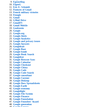
Egosurfing
ElgooG
Eric E. Schmidt
Features of Gmail
French military victories
Froogle
Gmail
GMail Drive
GmailFS
Gmail Mobile
Goobuntu
Google
Google.org
Google Alerts
Google Analytics
Google and privacy issues
Google Answers
Googlebait
Google Base
Google bomb
Google Book Search
Googlebot
Google Browser Sync
Google Calendar
Google Checkout
Google China
Google Code
Google Code Search
Google consultant
Google Current
Google Desktop
Google Docs Spreadsheets
Google Earth
Google economy
Googlefight
Google File System
Google Finance
Google Foundation
Google Founders' Award
Google generation
Google Groups