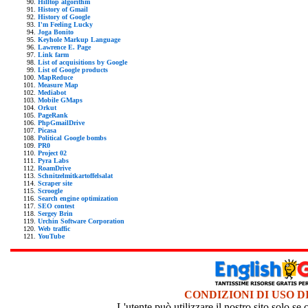
Hilltop algorithm
History of Gmail
History of Google
I'm Feeling Lucky
Joga Bonito
Keyhole Markup Language
Lawrence E. Page
Link farm
List of acquisitions by Google
List of Google products
MapReduce
Measure Map
Mediabot
Mobile GMaps
Orkut
PageRank
PhpGmailDrive
Picasa
Political Google bombs
PR0
Project 02
Pyra Labs
RoamDrive
Schnitzelmitkartoffelsalat
Scraper site
Scroogle
Search engine optimization
SEO contest
Sergey Brin
Urchin Software Corporation
Web traffic
YouTube
CONDIZIONI DI USO D
L'utente può utilizzare il nostro sito solo s