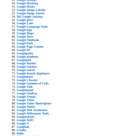
Google Hacking
Google Hacks
Google Image Labeler
Google Image Search
302 Google Jacking
Google juice
Google Labs
Google Language Tools
Google logo
Google Maps
Google News
Google Notebook
Google Pack
Google Page Creator
Google PC
Googlepedia
Google platform
Googleplex
Google Reader
Google Scholar
Google search
Google Search Appliance
Googleshare
Google's hoaxes
Google Summer of Code
Google Talk
Googletestad
Google Toolbar
Google Trends
Google Video
Google Video Marketplace
Google Watch
Google Web Accelerator
Google Webmaster Tools
Googlewhack
Google WiFi
Google X
Googlism
GTalkr
Hello