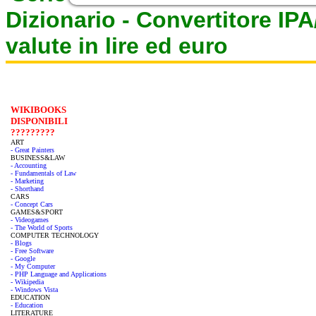
Dizionario -
Convertitore IP
valute in lire ed euro
WIKIBOOKS
DISPONIBILI
?????????
ART
- Great Painters
BUSINESS&LAW
- Accounting
- Fundamentals of Law
- Marketing
- Shorthand
CARS
- Concept Cars
GAMES&SPORT
- Videogames
- The World of Sports
COMPUTER TECHNOLOGY
- Blogs
- Free Software
- Google
- My Computer
- PHP Language and Applications
- Wikipedia
- Windows Vista
EDUCATION
- Education
LITERATURE