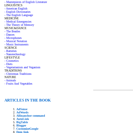
- Masterpieces of English Literature
LINGUISTICS
- American English
- English Dictionaries
- The English Language
MEDICINE
- Medical Emergencies
- The Theory of Memory
MUSIC&DANCE
- The Beatles
- Dances
- Microphones
- Musical Notation
- Music Instruments
SCIENCE
- Batteries
- Nanotechnology
LIFESTYLE
- Cosmetics
- Diets
- Vegetarianism and Veganism
TRADITIONS
- Christmas Traditions
NATURE
- Animals
- Fruits And Vegetables
ARTICLES IN THE BOOK
AdSense
AdWords
Allinanchor command
AutoLink
BigTable
Blogger
CustomizeGoogle
Deep link