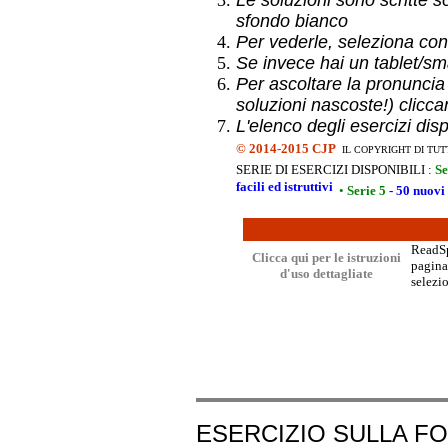
Le soluzioni sono scritte s
sfondo bianco
Per vederle, seleziona con
Se invece hai un
tablet/sma
Per ascoltare la pronuncia
soluzioni nascoste!) clicca
L'elenco degli esercizi dis
©
2014-2015 CJP
IL COPYRIGHT DI TUT
SERIE DI ESERCIZI DISPONIBILI :
Se
facili ed istruttivi
•
Serie 5
- 50 nuovi 
ReadSpe
Clicca qui per le istruzioni
pagina 
d'uso dettagliate
selezio
ESERCIZIO SULLA F