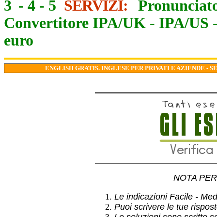
3
-
4
-
5
SERVIZI:
Pronunciato
Convertitore IPA/UK
-
IPA/US
euro
ENGLISH GRATIS. INGLESE PER PRIVATI E AZIENDE - S
NOTA PER 
Le indicazioni Facile - Medio
Puoi scrivere le tue rispo