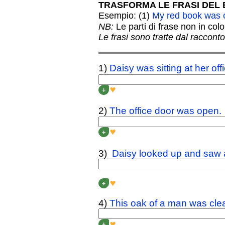
TRASFORMA LE FRASI DEL 
Esempio: (1)
My red book was o
NB:
Le parti di frase non in co
Le frasi sono tratte dal racco
1)
Daisy was sitting at her off
DAISY
WASN’T
SITTING 
+
2)
The office door was open.
THE OFFICE DOOR
WAS
+
3)
Daisy looked up and saw a
DAISY
DIDN’T LOOK UP
+
4)
This oak of a man was clear
THIS OAK OF A MAN
WA
+