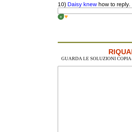
10)
Daisy knew
how to reply.
DAISY
DIDN’T KNOW
...
+
RIQUA
GUARDA LE SOLUZIONI COPIA-I