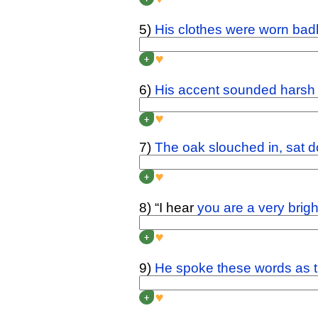
5)
His clothes were worn bad
HIS CLOTHES
WEREN’T
+
6)
His accent sounded harsh
HIS ACCENT
DIDN’T SO
+
7)
The oak slouched in, sat d
THE OAK
DIDN’T SLOU
+
8) “I hear
you are a very brigh
YOU
AREN’T
A VERY BR
+
9)
He spoke these words as
HE
DIDN’T SPEAK
THES
+