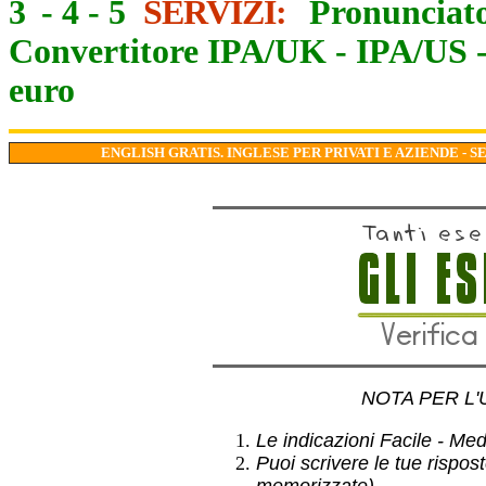
3
-
4
-
5
SERVIZI:
Pronunciato
Convertitore IPA/UK
-
IPA/US
euro
ENGLISH GRATIS. INGLESE PER PRIVATI E AZIENDE - S
NOTA PER L'
Le indicazioni Facile - Medio
Puoi scrivere le tue rispos