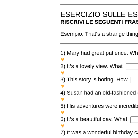
ESERCIZIO SULLE E
RISCRIVI LE SEGUENTI FR
Esempio: That’s a strange thing
1) Mary had great patience. Wh
WHAT GREAT PATIENCE M
2) It’s a lovely view. What
WHAT A LOVELY VIEW IT IS
3) This story is boring. How
HOW BORING THIS STORY 
4) Susan had an old-fashioned
WHAT AN OLD-FASHIONED
5) His adventures were incredi
HOW INCREDIBLE HIS AD
6) It’s a beautiful day. What
WHAT A BEAUTIFUL DAY IT 
7) It was a wonderful birthday 