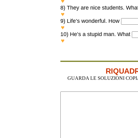
WHAT A WONDERFUL BIRT
8) They are nice students. Wha
WHAT NICE STUDENTS TH
9) Life’s wonderful. How
HOW WONDERFUL LIFE IS
10) He’s a stupid man. What
WHAT A STUPID MAN HE IS
RIQUADR
GUARDA LE SOLUZIONI COPIA-