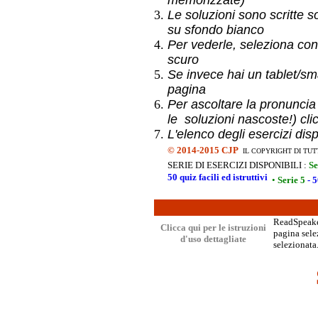
memorizzate)
Le soluzioni sono scritte s
su sfondo bianco
Per vederle, seleziona con
scuro
Se invece hai un
tablet/sma
pagina
Per ascoltare la pronuncia
le soluzioni nascoste!) cli
L'elenco degli esercizi dis
©
2014-2015 CJP
IL COPYRIGHT DI TUT
SERIE DI ESERCIZI DISPONIBILI :
Se
50 quiz facili ed istruttivi
•
Serie 5
- 5
ReadSpeaker
Clicca qui per le istruzioni
pagina selez
d'uso dettagliate
selezionata.