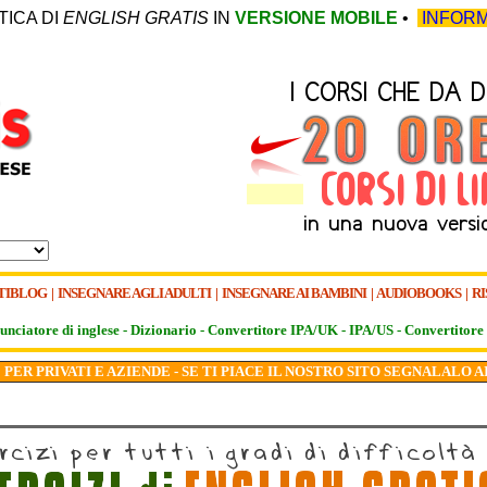
TICA DI
ENGLISH GRATIS
IN
VERSIONE MOBILE
•
INFORM
TIBLOG
|
INSEGNARE AGLI ADULTI
|
INSEGNARE AI BAMBINI
|
AUDIOBOOKS
|
RI
unciatore di inglese -
Dizionario -
Convertitore IPA/UK
-
IPA/US
-
Convertitore 
PER PRIVATI E AZIENDE - SE TI PIACE IL NOSTRO SITO SEGNALALO A