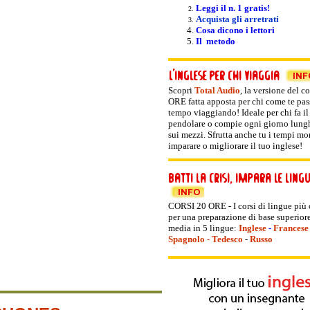
Leggi il n. 1 gratis!
Acquista gli arretrati
Cosa dicono i lettori
Il metodo
Scopri
Total Audio
, la versione del
co
ORE fatta apposta per chi come te pas
tempo viaggiando! Ideale per chi fa il
pendolare o compie ogni giorno lunghi
sui mezzi. Sfrutta anche tu i tempi mor
imparare o migliorare il tuo inglese!
CORSI 20 ORE - I corsi di lingue più
per una preparazione di base superiore
media in 5 lingue:
Inglese
-
Francese
Spagnolo
-
Tedesco
-
Russo