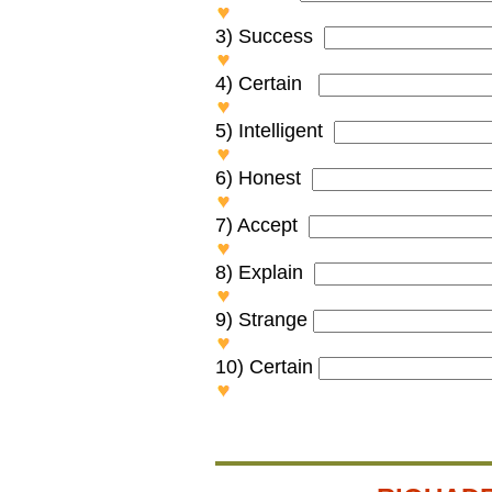
SEMICIRCLE
3) Success
SUCCESSFUL
4) Certain
UNCERTAIN
5) Intelligent
INTELLIGENCE
6) Honest
DISHONEST
7) Accept
ACCEPTABLE
8) Explain
EXPLANATION
9) Strange
STRANGELY
10) Certain
CERTAINTY