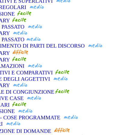
TIVI E SUPERLATIVI
IRREGOLARI
NSIONE
LARY
L PASSATO
LARY
L PASSATO
CIMENTO DI PARTI DEL DISCORSO
LARY
LARY
LAMAZIONI
TIVI E COMPARATIVI
E DEGLI AGGETTIVI
LARY
LE DI CONGIUNZIONE
SIVE CASE
IARI
NSIONE
O - COSE PROGRAMMATE
RI
AZIONE DI DOMANDE