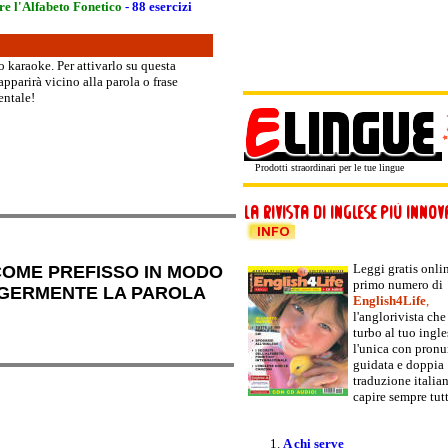
e l'Alfabeto Fonetico
- 88 esercizi
o karaoke. Per attivarlo su questa
apparirà vicino alla parola o frase
entale!
Prodotti straordinari per le tue lingue
Leggi gratis onlin
COME PREFISSO IN MODO
primo numero di
GGERMENTE LA PAROLA
English4Life
,
l'anglorivista che
turbo al tuo ingle
l'unica con pronu
guidata e doppia
traduzione italia
capire sempre tut
A chi serve