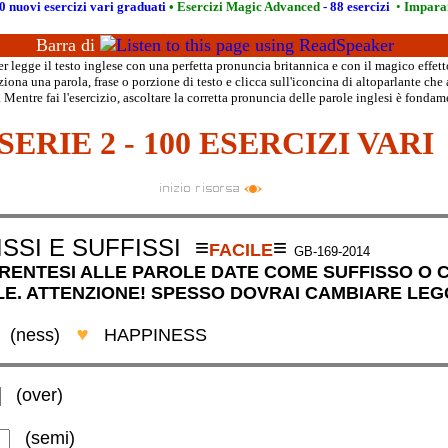
0 nuovi esercizi vari graduati
•
Esercizi Magic Advanced
- 88 esercizi
•
Imparar
Barra di
 legge il testo inglese con una perfetta pronuncia britannica e con il magico effett
iona una parola, frase o porzione di testo e clicca sull'iconcina di altoparlante che 
 Mentre fai l'esercizio, ascoltare la corretta pronuncia delle parole inglesi è fondam
SERIE 2 - 100 ESERCIZI VARI
SSI E SUFFISSI
≡
≡
FACILE
GB-169-2014
ARENTESI ALLE PAROLE DATE COME SUFFISSO O 
E. ATTENZIONE! SPESSO DOVRAI CAMBIARE LE
(ness
)
HAPPINESS
(over)
(semi
)