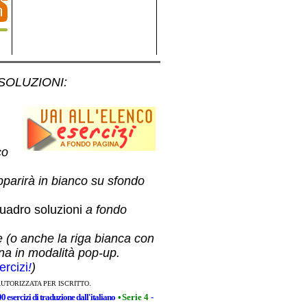
 SOLUZIONI
:
co
pparirà in bianco su sfondo
uadro soluzioni
a fondo
e (o anche la riga bianca con
ina in modalità pop-up.
ercizi
!
)
.
AUTORIZZATA PER ISCRITTO
00 esercizi di traduzione dall'italiano
•
Serie 4
-