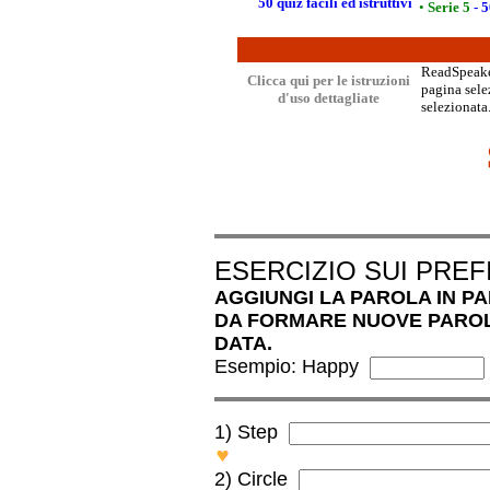
50 quiz facili ed istruttivi
•
Serie 5
- 5
ReadSpeaker
Clicca qui per le istruzioni
pagina selez
d'uso dettagliate
selezionata.
ESERCIZIO SUI PREFI
AGGIUNGI LA PAROLA IN P
DA FORMARE NUOVE PAROL
DATA.
Esempio: Happy
1) Step
OVERSTEP
2) Circle