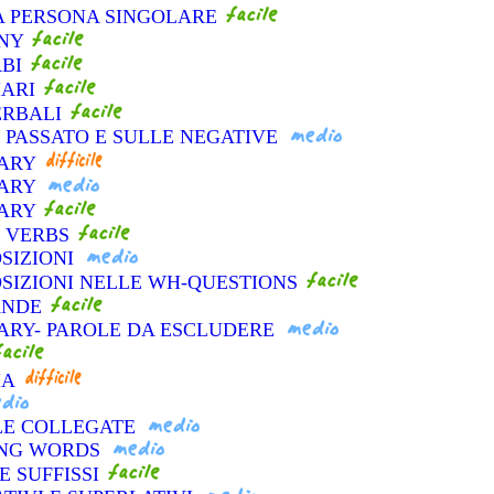
ZA PERSONA SINGOLARE
ANY
RBI
IARI
VERBALI
L PASSATO E SULLE NEGATIVE
LARY
LARY
LARY
L VERBS
OSIZIONI
OSIZIONI NELLE WH-QUESTIONS
ANDE
ARY- PAROLE DA ESCLUDERE
IA
OLE COLLEGATE
KING WORDS
 E SUFFISSI