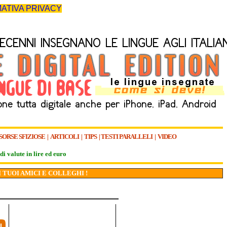
ATIVA PRIVACY
SORSE SFIZIOSE
|
ARTICOLI
|
TIPS
|
TESTI PARALLELI
|
VIDEO
di valute in lire ed euro
I TUOI AMICI E COLLEGHI !