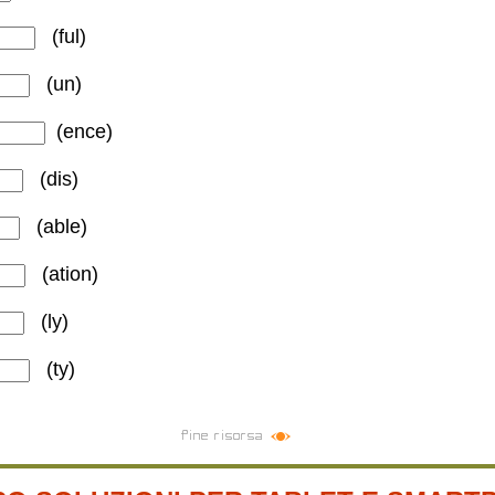
(ful
)
(un
)
(ence
)
(dis
)
(able)
(ation)
(ly
)
(ty
)