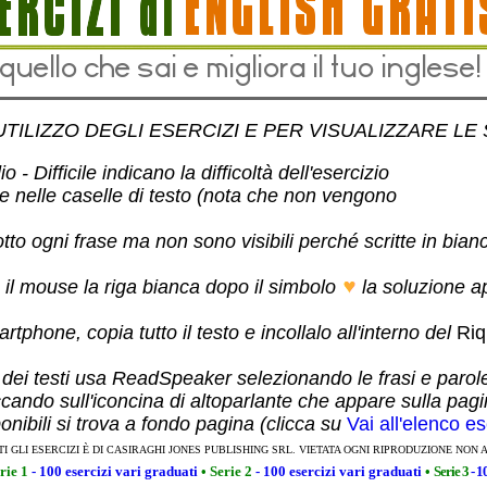
UTILIZZO DEGLI ESERCIZI E PER VISUALIZZARE LE
 - Difficile indicano la difficoltà dell'esercizio
te nelle caselle di testo (nota che non vengono
otto ogni frase ma non sono visibili perché scritte in bian
 il mouse la riga bianca dopo il simbolo
la soluzione a
rtphone, copia tutto il testo e incollalo all'interno del
Riq
 dei testi usa ReadSpeaker selezionando le frasi e parol
ccando sull'iconcina di altoparlante che appare sulla pag
ponibili si trova a fondo pagina (clicca su
Vai all'elenco es
TI GLI ESERCIZI È DI CASIRAGHI JONES PUBLISHING SRL. VIETATA OGNI RIPRODUZIONE NON 
rie 1
- 100 esercizi vari graduati
•
Serie 2
- 100 esercizi vari graduati
•
Serie 3
- 1