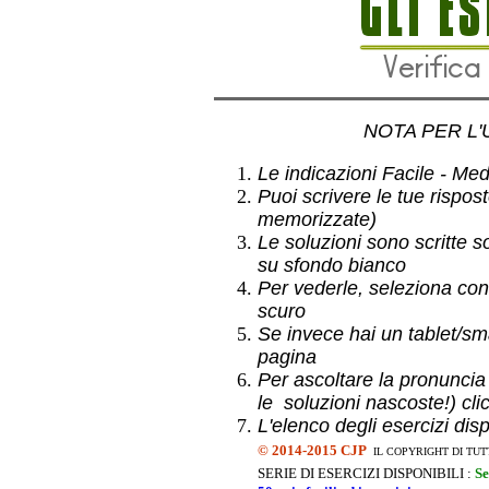
NOTA PER L'
Le indicazioni Facile - Medio
Puoi scrivere le tue rispos
memorizzate)
Le soluzioni sono scritte s
su sfondo bianco
Per vederle, seleziona con
scuro
Se invece hai un
tablet/sma
pagina
Per ascoltare la pronuncia
le soluzioni nascoste!) cli
L'elenco degli esercizi dis
©
2014-2015 CJP
IL COPYRIGHT DI TUT
SERIE DI ESERCIZI DISPONIBILI :
Se