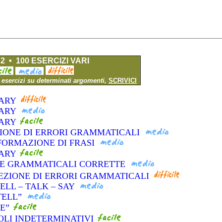
2 • 100 ESERCIZI VARI
i esercizi su determinati argomenti,
SCRIVICI
LARY
LARY
LARY
SIONE DI ERRORI GRAMMATICALI
FORMAZIONE DI FRASI
LARY
LTE GRAMMATICALI CORRETTE
EZIONE DI ERRORI GRAMMATICALI
TELL – TALK – SAY
“TELL”
KE”
COLI INDETERMINATIVI