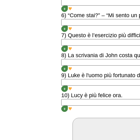
THIS IS THE LONGEST 
+
6) “Come stai?” – “Mi sento un 
“HOW ARE YOU?” – “I F
+
7) Questo è l’esercizio più diffici
THIS IS THE MOST DIFF
+
8) La scrivania di John costa qu
JOHN’S DESK IS AS EX
+
9) Luke è l'uomo più fortunato 
LUKE IS THE LUCKIEST
+
10) Lucy è più felice ora.
LUCY IS HAPPIER NOW.
+