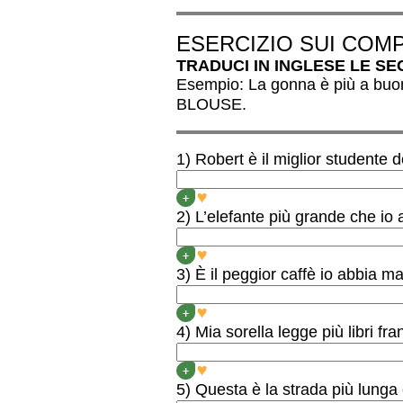
ESERCIZIO SUI COMP
TRADUCI IN INGLESE LE SE
Esempio: La gonna è più a buon
BLOUSE.
1) Robert è il miglior studente 
ROBERT IS THE BEST S
+
2) L’elefante più grande che io 
THE BIGGEST ELEPHANT 
+
3) È il peggior caffè io abbia m
IT IS THE WORST COFF
+
4) Mia sorella legge più libri fr
MY SISTER READS MOR
+
5) Questa è la strada più lunga