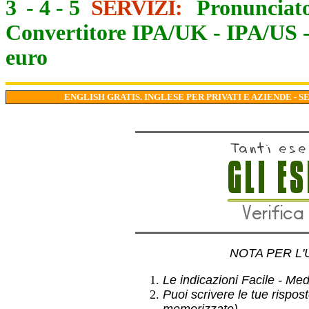
3
-
4
-
5
SERVIZI:
Pronunciato
Convertitore IPA/UK
-
IPA/US
euro
ENGLISH GRATIS. INGLESE PER PRIVATI E AZIENDE - S
NOTA PER L'
Le indicazioni Facile - Medio
Puoi scrivere le tue rispos