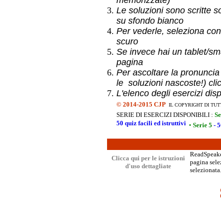
memorizzate)
Le soluzioni sono scritte s
su sfondo bianco
Per vederle, seleziona con
scuro
Se invece hai un
tablet/sma
pagina
Per ascoltare la pronuncia
le soluzioni nascoste!) cli
L'elenco degli esercizi dis
©
2014-2015 CJP
IL COPYRIGHT DI TUT
SERIE DI ESERCIZI DISPONIBILI :
Se
50 quiz facili ed istruttivi
•
Serie 5
- 5
ReadSpeaker
Clicca qui per le istruzioni
pagina selez
d'uso dettagliate
selezionata.