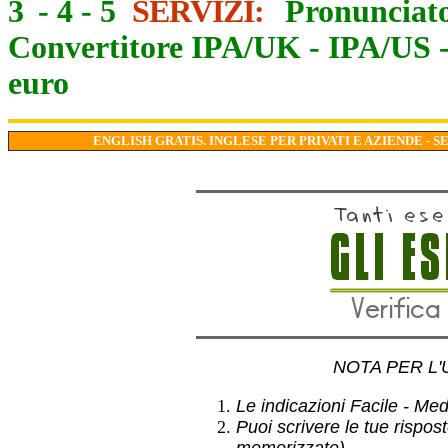
3
-
4
-
5
SERVIZI:
Pronunciato
Convertitore IPA/UK
-
IPA/US
euro
ENGLISH GRATIS. INGLESE PER PRIVATI E AZIENDE - S
NOTA PER L'
Le indicazioni Facile - Medio
Puoi scrivere le tue rispos