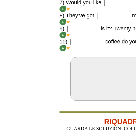
7) Would you like
Would you like SOME swe
+
8) They’ve got
mo
They’ve got NO money.
+
9)
is it? Twenty 
HOW MUCH is it? Twenty 
+
10)
coffee do yo
HOW MUCH coffee do you
+
RIQUADR
GUARDA LE SOLUZIONI COPIA-