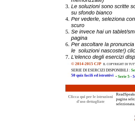
memorizzate)
Le soluzioni sono scritte s
su sfondo bianco
Per vederle, seleziona con
scuro
Se invece hai un
tablet/sma
pagina
Per ascoltare la pronuncia
le soluzioni nascoste!) cli
L'elenco degli esercizi dis
©
2014-2015 CJP
IL COPYRIGHT DI TUT
SERIE DI ESERCIZI DISPONIBILI :
Se
50 quiz facili ed istruttivi
•
Serie 5
- 5
ReadSpeaker
Clicca qui per le istruzioni
pagina selez
d'uso dettagliate
selezionata.