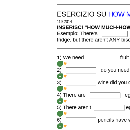
ESERCIZIO SU
HOW M
119-2014
INSERISCI “HOW MUCH-HOW
Esempio: There’s
m
fridge, but there aren’t ANY bisc
1) We need
fruit
We need SOME fruit and v
+
2)
do you need 
HOW LONG do you need to
+
3)
wine did you 
HOW MUCH wine did you d
+
4) There are
egg
There are NO eggs in the f
+
5) There aren’t
eg
There aren’t ANY eggs in t
+
6)
pencils have 
HOW MANY pencils have 
+