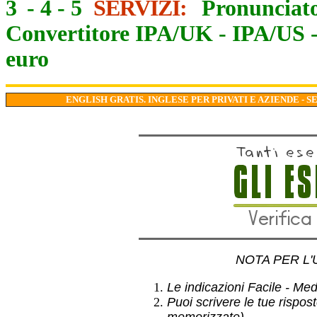
3
-
4
-
5
SERVIZI:
Pronunciato
Convertitore IPA/UK
-
IPA/US
euro
ENGLISH GRATIS. INGLESE PER PRIVATI E AZIENDE - S
NOTA PER L'
Le indicazioni Facile - Medio
Puoi scrivere le tue rispos