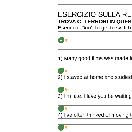
ESERCIZIO SULLA RE
TROVA GLI ERRORI IN QUES
Esempio: Don’t forget to switch 
Don’t forget to switch all 
+
1) Many good films was made in 
Many good films WERE made
+
2) I stayed at home and studied 
I stayed at home and studi
+
3) I’m late. Have you be waitin
I’m late. HAVE YOU BE
+
4) I’ve often thinked of moving 
I’ve often THOUGHT of mo
+