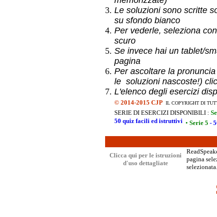
memorizzate)
Le soluzioni sono scritte s
su sfondo bianco
Per vederle, seleziona con
scuro
Se invece hai un
tablet/sma
pagina
Per ascoltare la pronuncia
le soluzioni nascoste!) cli
L'elenco degli esercizi dis
©
2014-2015 CJP
IL COPYRIGHT DI TUT
SERIE DI ESERCIZI DISPONIBILI :
Se
50 quiz facili ed istruttivi
•
Serie 5
- 5
ReadSpeaker
Clicca qui per le istruzioni
pagina selez
d'uso dettagliate
selezionata.