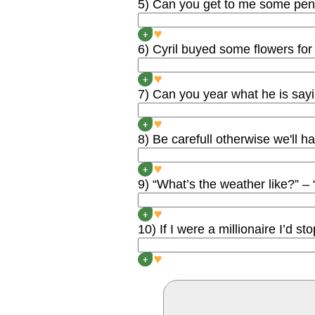
5) Can you get to me some pen
Can you get ME some pen
+
6) Cyril buyed some flowers for
Cyril BOUGHT some flower
+
7) Can you year what he is say
Can you HEAR what he is
+
8) Be carefull otherwise we'll h
Be CAREFUL, otherwise we
+
9) “What’s the weather like?” – 
“What’s the weather like?”
+
10) If I were a millionaire I’d st
If I were a millionaire I’
+