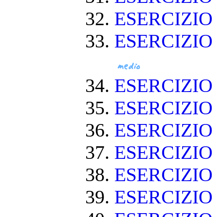
ESERCIZIO 
ESERCIZIO
ESERCIZIO
ESERCIZIO
ESERCIZI
ESERCIZIO
ESERCIZI
ESERCIZIO