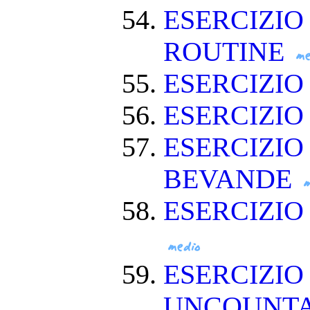
ESERCIZIO
ROUTINE
ESERCIZIO
ESERCIZIO
ESERCIZIO
BEVANDE
ESERCIZI
ESERCIZIO
UNCOUNT