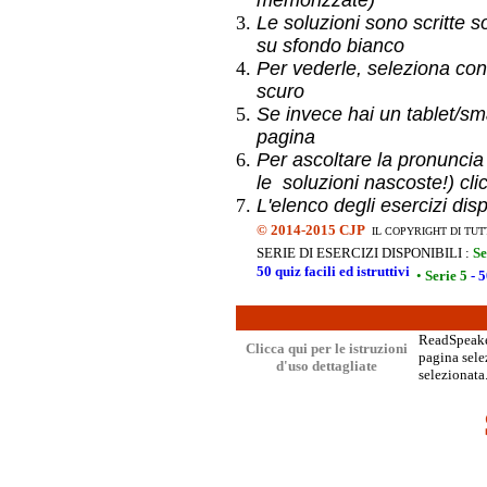
memorizzate)
Le soluzioni sono scritte s
su sfondo bianco
Per vederle, seleziona con
scuro
Se invece hai un
tablet/sma
pagina
Per ascoltare la pronuncia
le soluzioni nascoste!) cli
L'elenco degli esercizi dis
©
2014-2015 CJP
IL COPYRIGHT DI TUT
SERIE DI ESERCIZI DISPONIBILI :
Se
50 quiz facili ed istruttivi
•
Serie 5
- 5
ReadSpeaker
Clicca qui per le istruzioni
pagina selez
d'uso dettagliate
selezionata.