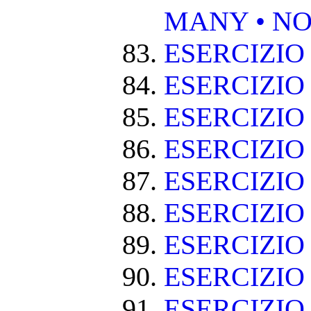
MANY • NO
ESERCIZIO
ESERCIZIO
ESERCIZIO 
ESERCIZIO
ESERCIZIO
ESERCIZIO
ESERCIZIO
ESERCIZIO
ESERCIZIO