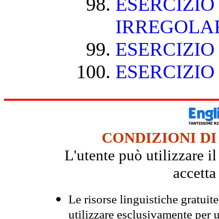
ESERCIZIO
IRREGOLA
ESERCIZIO
ESERCIZIO
CONDIZIONI DI
L'utente può utilizzare i
accetta
Le risorse linguistiche gratuit
utilizzare esclusivamente per