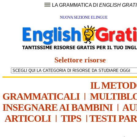
LA GRAMMATICA DI
ENGLISH GRAT
NUOVA SEZIONE ELINGUE
Selettore risorse
IL METO
GRAMMATICALI
|
MULTIBL
INSEGNARE AI BAMBINI
|
AU
ARTICOLI
|
TIPS
|
TESTI PA