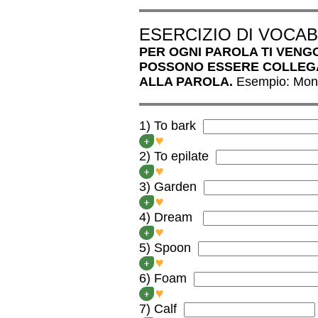
ESERCIZIO DI VOCA
PER OGNI PAROLA TI VENG
POSSONO ESSERE COLLEGA
ALLA PAROLA.
Esempio: Mo
1) To bark
GRASS
+
2) To epilate
ARMCHAIR
+
3) Garden
THREE
+
4) Dream
MINT
+
5) Spoon
SOAP
+
6) Foam
SHORTS
+
7) Calf