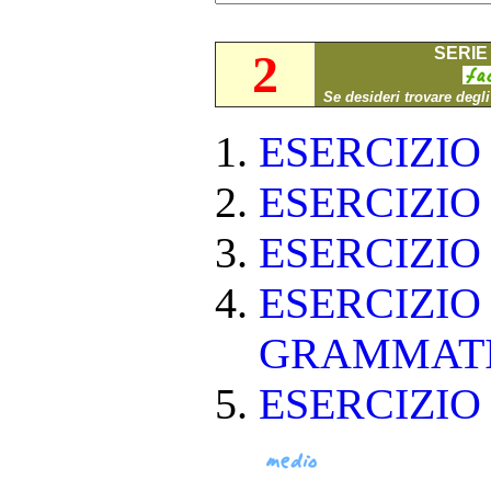
SERIE 
2
Se desideri trovare degl
ESERCIZI
ESERCIZI
ESERCIZI
ESERCIZIO
GRAMMAT
ESERCIZIO