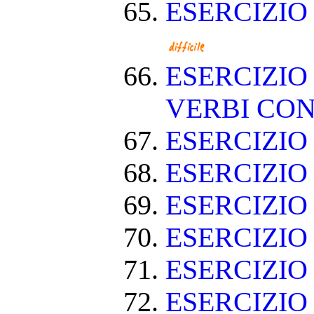
ESERCIZIO
ESERCIZIO
VERBI CON
ESERCIZI
ESERCIZIO
ESERCIZIO
ESERCIZIO
ESERCIZIO
ESERCIZIO