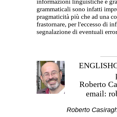
informazioni linguistiche e gra
grammaticali sono infatti impro
pragmaticità più che ad una co
frastornare, per l'eccesso di in
segnalazione di eventuali erro
ENGLISHGR
Roberto Cas
email: ro
Roberto Cas