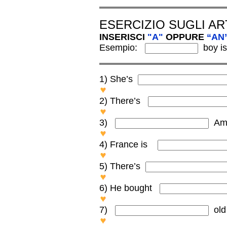
ESERCIZIO SUGLI AR
INSERISCI
"A"
OPPURE
“AN
Esempio:
boy is
1) She’s
She’s A hairdresser.
2) There’s
There’s A university in the to
3)
Amer
AN American girl’s just arrive
4) France is
France is A European country
5) There’s
There’s A new desk in your r
6) He bought
He bought AN umbrella at th
7)
old 
AN old book was on your fath