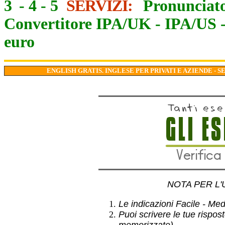
3
-
4
-
5
SERVIZI:
Pronunciato
Convertitore IPA/UK
-
IPA/US
euro
ENGLISH GRATIS. INGLESE PER PRIVATI E AZIENDE - S
NOTA PER L'
Le indicazioni Facile - Medio
Puoi scrivere le tue rispos