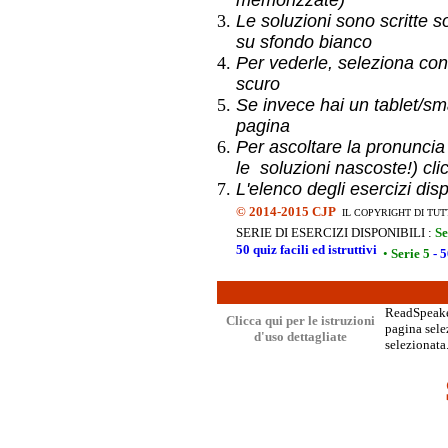
memorizzate)
Le soluzioni sono scritte s
su sfondo bianco
Per vederle, seleziona con
scuro
Se invece hai un
tablet/sma
pagina
Per ascoltare la pronuncia
le soluzioni nascoste!) cli
L'elenco degli esercizi dis
©
2014-2015 CJP
IL COPYRIGHT DI TUT
SERIE DI ESERCIZI DISPONIBILI :
Se
50 quiz facili ed istruttivi
•
Serie 5
- 5
ReadSpeaker
Clicca qui per le istruzioni
pagina selez
d'uso dettagliate
selezionata.