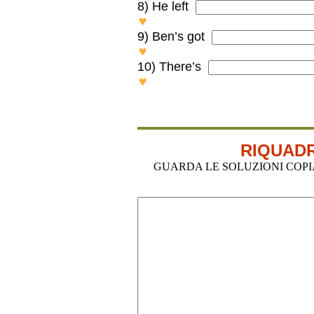
8) He left
He left AN hour ago.
9) Ben’s got
Ben’s got A cat and two dogs
10) There’s
There’s A chair next to the w
RIQUADR
GUARDA LE SOLUZIONI COPIA-